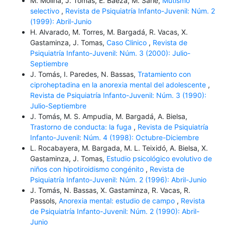
M. Molina, J. Tomás, E. Baeza, M. Sarlé,
Mutismo
selectivo
,
Revista de Psiquiatría Infanto-Juvenil: Núm. 2
(1999): Abril-Junio
H. Alvarado, M. Torres, M. Bargadá, R. Vacas, X.
Gastaminza, J. Tomas,
Caso Clinico
,
Revista de
Psiquiatría Infanto-Juvenil: Núm. 3 (2000): Julio-
Septiembre
J. Tomás, I. Paredes, N. Bassas,
Tratamiento con
ciproheptadina en la anorexia mental del adolescente
,
Revista de Psiquiatría Infanto-Juvenil: Núm. 3 (1990):
Julio-Septiembre
J. Tomás, M. S. Ampudia, M. Bargadá, A. Bielsa,
Trastorno de conducta: la fuga
,
Revista de Psiquiatría
Infanto-Juvenil: Núm. 4 (1998): Octubre-Diciembre
L. Rocabayera, M. Bargada, M. L. Teixidó, A. Bielsa, X.
Gastaminza, J. Tomas,
Estudio psicológico evolutivo de
niños con hipotiroidismo congénito
,
Revista de
Psiquiatría Infanto-Juvenil: Núm. 2 (1996): Abril-Junio
J. Tomás, N. Bassas, X. Gastaminza, R. Vacas, R.
Passols,
Anorexia mental: estudio de campo
,
Revista
de Psiquiatría Infanto-Juvenil: Núm. 2 (1990): Abril-
Junio