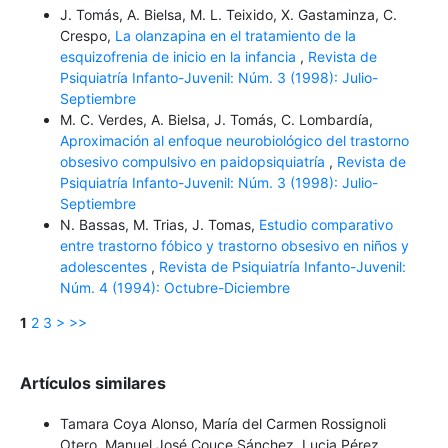
J. Tomás, A. Bielsa, M. L. Teixido, X. Gastaminza, C.
Crespo,
La olanzapina en el tratamiento de la
esquizofrenia de inicio en la infancia
,
Revista de
Psiquiatría Infanto-Juvenil: Núm. 3 (1998): Julio-
Septiembre
M. C. Verdes, A. Bielsa, J. Tomás, C. Lombardía,
Aproximación al enfoque neurobiológico del trastorno
obsesivo compulsivo en paidopsiquiatría
,
Revista de
Psiquiatría Infanto-Juvenil: Núm. 3 (1998): Julio-
Septiembre
N. Bassas, M. Trias, J. Tomas,
Estudio comparativo
entre trastorno fóbico y trastorno obsesivo en niños y
adolescentes
,
Revista de Psiquiatría Infanto-Juvenil:
Núm. 4 (1994): Octubre-Diciembre
1
2
3
>
>>
Artículos similares
Tamara Coya Alonso, María del Carmen Rossignoli
Otero, Manuel José Couce Sánchez, Lucia Pérez