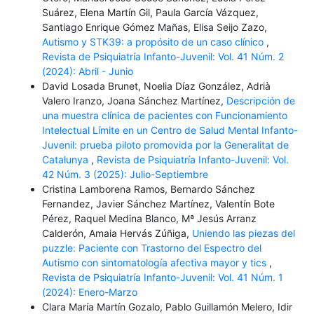
Suárez, Elena Martín Gil, Paula García Vázquez,
Santiago Enrique Gómez Mañas, Elisa Seijo Zazo,
Autismo y STK39: a propósito de un caso clínico
,
Revista de Psiquiatría Infanto-Juvenil: Vol. 41 Núm. 2
(2024): Abril - Junio
David Losada Brunet, Noelia Díaz González, Adrià
Valero Iranzo, Joana Sánchez Martínez,
Descripción de
una muestra clínica de pacientes con Funcionamiento
Intelectual Límite en un Centro de Salud Mental Infanto-
Juvenil: prueba piloto promovida por la Generalitat de
Catalunya
,
Revista de Psiquiatría Infanto-Juvenil: Vol.
42 Núm. 3 (2025): Julio-Septiembre
Cristina Lamborena Ramos, Bernardo Sánchez
Fernandez, Javier Sánchez Martínez, Valentín Bote
Pérez, Raquel Medina Blanco, Mª Jesús Arranz
Calderón, Amaia Hervás Zúñiga,
Uniendo las piezas del
puzzle: Paciente con Trastorno del Espectro del
Autismo con sintomatología afectiva mayor y tics
,
Revista de Psiquiatría Infanto-Juvenil: Vol. 41 Núm. 1
(2024): Enero-Marzo
Clara María Martín Gozalo, Pablo Guillamón Melero, Idir