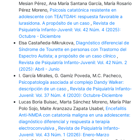
Mesian Pérez, Ana María Santana García, María Rosario
Pérez Moreno,
Psicosis catatónica resistente en
adolescente con TEA/TDAH: respuesta favorable a
lurasidona. A propósito de un caso
,
Revista de
Psiquiatría Infanto-Juvenil: Vol. 42 Núm. 4 (2025):
Octubre - Diciembre
Elsa Castañeda-Mikrukova,
Diagnóstico diferencial de
Síndrome de Tourette en personas con Trastorno del
Espectro Autista; a propósito de un caso clínico
,
Revista de Psiquiatría Infanto-Juvenil: Vol. 42 Núm. 2
(2025): Abril - Junio
I. García Miralles, G. Gamíz Poveda, M.C. Pacheco,
Psicopatología asociada al complejo Dandy Walker:
descripción de un caso
,
Revista de Psiquiatría Infanto-
Juvenil: Vol. 37 Núm. 4 (2020): Octubre-Diciembre
Lucas Boria Buisac, Marta Sánchez Moreno, María Pilar
Polo Sojo, Maite Aranzazu Zapata Usabel,
Encefalitis
Anti-NMDA con catatonía maligna en una adolescente:
diagnóstico diferencial y respuesta a terapia
electroconvulsiva
,
Revista de Psiquiatría Infanto-
Juvenil: Vol. 43 Núm. 1 (2026): Enero-Marzo