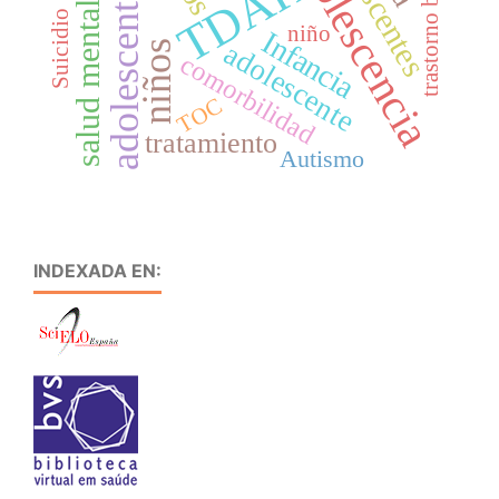
Adolescencia
trastorno bipolar
TDAH
adolescentes
salud mental
Suicidio
niño
Infancia
adolescente
niños
comorbilidad
TOC
tratamiento
Autismo
INDEXADA EN: