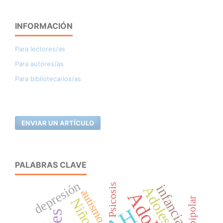
INFORMACIÓN
Para lectores/as
Para autores/as
Para bibliotecarios/as
ENVIAR UN ARTÍCULO
PALABRAS CLAVE
depresión
Psicosis
infancia
Adolescentes
autismo
Niños