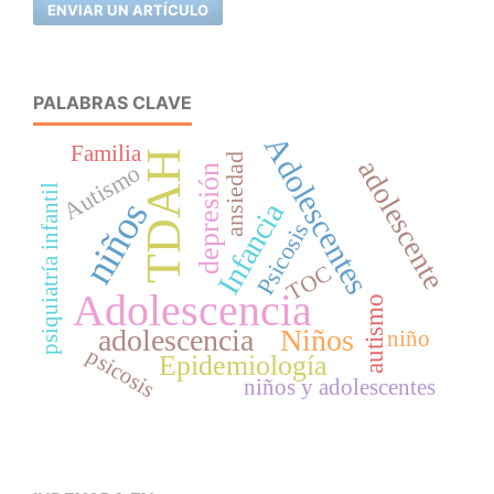
ENVIAR UN ARTÍCULO
PALABRAS CLAVE
Adolescentes
Familia
TDAH
ansiedad
adolescente
Autismo
depresión
psiquiatría infantil
niños
Infancia
Psicosis
TOC
Adolescencia
autismo
adolescencia
Niños
niño
psicosis
Epidemiología
niños y adolescentes