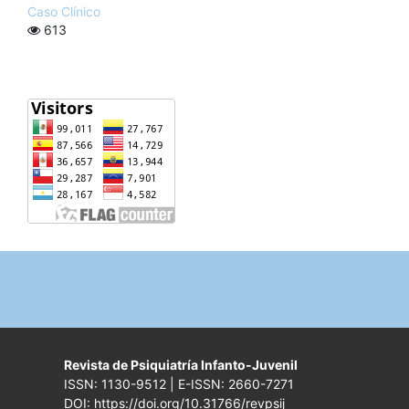
Caso Clínico
613
Revista de Psiquiatría Infanto-Juvenil
ISSN: 1130-9512 | E-ISSN: 2660-7271
DOI: https://doi.org/10.31766/revpsij