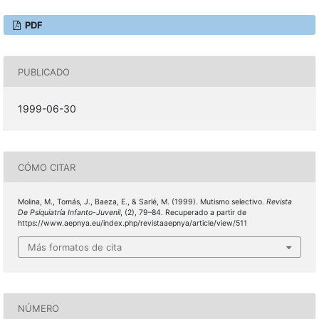
PDF
PUBLICADO
1999-06-30
CÓMO CITAR
Molina, M., Tomás, J., Baeza, E., & Sarlé, M. (1999). Mutismo selectivo.
Revista
De Psiquiatría Infanto-Juvenil
, (2), 79–84. Recuperado a partir de
https://www.aepnya.eu/index.php/revistaaepnya/article/view/511
Más formatos de cita
NÚMERO