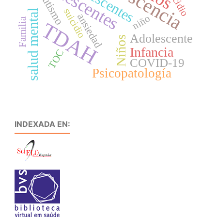
adolescentes
Suicidio
autismo
suicidio
salud mental
ansiedad
niño
Familia
TDAH
Adolescente
Niños
Infancia
TOC
COVID-19
Psicopatología
INDEXADA EN: