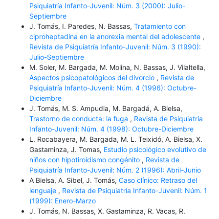
Psiquiatría Infanto-Juvenil: Núm. 3 (2000): Julio-
Septiembre
J. Tomás, I. Paredes, N. Bassas,
Tratamiento con
ciproheptadina en la anorexia mental del adolescente
,
Revista de Psiquiatría Infanto-Juvenil: Núm. 3 (1990):
Julio-Septiembre
M. Soler, M. Bargada, M. Molina, N. Bassas, J. Vilaltella,
Aspectos psicopatológicos del divorcio
,
Revista de
Psiquiatría Infanto-Juvenil: Núm. 4 (1996): Octubre-
Diciembre
J. Tomás, M. S. Ampudia, M. Bargadá, A. Bielsa,
Trastorno de conducta: la fuga
,
Revista de Psiquiatría
Infanto-Juvenil: Núm. 4 (1998): Octubre-Diciembre
L. Rocabayera, M. Bargada, M. L. Teixidó, A. Bielsa, X.
Gastaminza, J. Tomas,
Estudio psicológico evolutivo de
niños con hipotiroidismo congénito
,
Revista de
Psiquiatría Infanto-Juvenil: Núm. 2 (1996): Abril-Junio
A Bielsa, A. Sibel, J. Tomás,
Caso clínico: Retraso del
lenguaje
,
Revista de Psiquiatría Infanto-Juvenil: Núm. 1
(1999): Enero-Marzo
J. Tomás, N. Bassas, X. Gastaminza, R. Vacas, R.