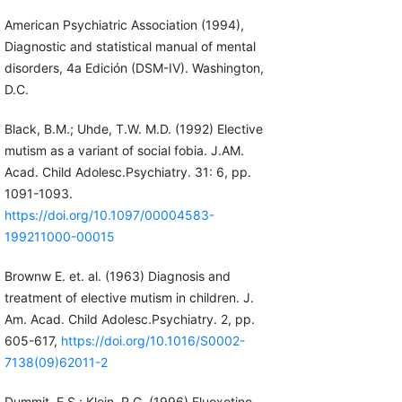
American Psychiatric Association (1994),
Diagnostic and statistical manual of mental
disorders, 4a Edición (DSM-IV). Washington,
D.C.
Black, B.M.; Uhde, T.W. M.D. (1992) Elective
mutism as a variant of social fobia. J.AM.
Acad. Child Adolesc.Psychiatry. 31: 6, pp.
1091-1093.
https://doi.org/10.1097/00004583-
199211000-00015
Brownw E. et. al. (1963) Diagnosis and
treatment of elective mutism in children. J.
Am. Acad. Child Adolesc.Psychiatry. 2, pp.
605-617,
https://doi.org/10.1016/S0002-
7138(09)62011-2
Dummit, E.S.; Klein, R.G. (1996) Fluoxetine