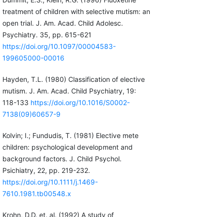
treatment of children with selective mutism: an
open trial. J. Am. Acad. Child Adolesc.
Psychiatry. 35, pp. 615-621
https://doi.org/10.1097/00004583-
199605000-00016
Hayden, T.L. (1980) Classification of elective
mutism. J. Am. Acad. Child Psychiatry, 19:
118-133
https://doi.org/10.1016/S0002-
7138(09)60657-9
Kolvin; I.; Fundudis, T. (1981) Elective mete
children: psychological development and
background factors. J. Child Psychol.
Psichiatry, 22, pp. 219-232.
https://doi.org/10.1111/j.1469-
7610.1981.tb00548.x
Krohn, D.D. et. al. (1992) A study of