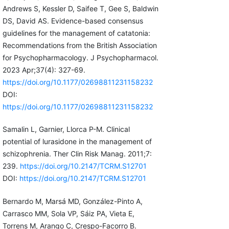
Andrews S, Kessler D, Saifee T, Gee S, Baldwin
DS, David AS. Evidence-based consensus
guidelines for the management of catatonia:
Recommendations from the British Association
for Psychopharmacology. J Psychopharmacol.
2023 Apr;37(4): 327-69.
https://doi.org/10.1177/02698811231158232
DOI:
https://doi.org/10.1177/02698811231158232
Samalin L, Garnier, Llorca P-M. Clinical
potential of lurasidone in the management of
schizophrenia. Ther Clin Risk Manag. 2011;7:
239.
https://doi.org/10.2147/TCRM.S12701
DOI:
https://doi.org/10.2147/TCRM.S12701
Bernardo M, Marsá MD, González-Pinto A,
Carrasco MM, Sola VP, Sáiz PA, Vieta E,
Torrens M, Arango C, Crespo-Facorro B.