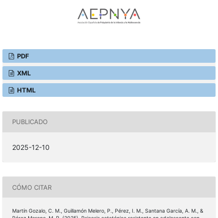
PDF
XML
HTML
PUBLICADO
2025-12-10
CÓMO CITAR
Martín Gozalo, C. M., Guillamón Melero, P., Pérez, I. M., Santana García, A. M., &