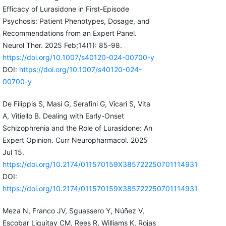
Efficacy of Lurasidone in First-Episode
Psychosis: Patient Phenotypes, Dosage, and
Recommendations from an Expert Panel.
Neurol Ther. 2025 Feb;14(1): 85-98.
https://doi.org/10.1007/s40120-024-00700-y
DOI:
https://doi.org/10.1007/s40120-024-
00700-y
De Filippis S, Masi G, Serafini G, Vicari S, Vita
A, Vitiello B. Dealing with Early-Onset
Schizophrenia and the Role of Lurasidone: An
Expert Opinion. Curr Neuropharmacol. 2025
Jul 15.
https://doi.org/10.2174/011570159X385722250701114931
DOI:
https://doi.org/10.2174/011570159X385722250701114931
Meza N, Franco JV, Sguassero Y, Núñez V,
Escobar Liquitay CM, Rees R, Williams K, Rojas