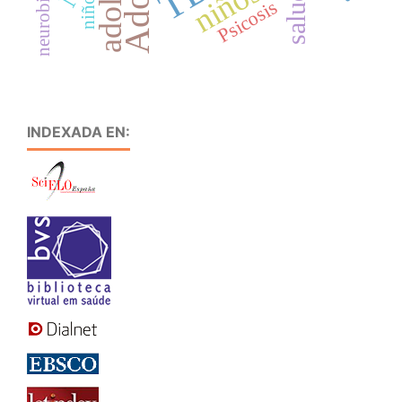
neurobiología
niños
niño
Psicosis
INDEXADA EN: