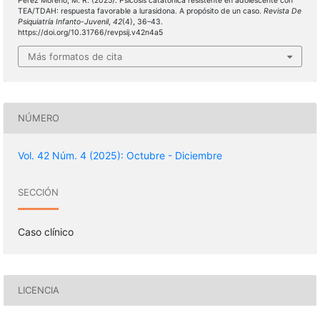
Pérez Moreno, M. R. (2025). Psicosis catatónica resistente en adolescente con
TEA/TDAH: respuesta favorable a lurasidona. A propósito de un caso.
Revista De
Psiquiatría Infanto-Juvenil
,
42
(4), 36–43.
https://doi.org/10.31766/revpsij.v42n4a5
Más formatos de cita
NÚMERO
Vol. 42 Núm. 4 (2025): Octubre - Diciembre
SECCIÓN
Caso clínico
LICENCIA