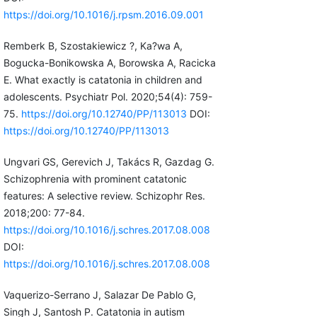
https://doi.org/10.1016/j.rpsm.2016.09.001
Remberk B, Szostakiewicz ?, Ka?wa A,
Bogucka-Bonikowska A, Borowska A, Racicka
E. What exactly is catatonia in children and
adolescents. Psychiatr Pol. 2020;54(4): 759-
75.
https://doi.org/10.12740/PP/113013
DOI:
https://doi.org/10.12740/PP/113013
Ungvari GS, Gerevich J, Takács R, Gazdag G.
Schizophrenia with prominent catatonic
features: A selective review. Schizophr Res.
2018;200: 77-84.
https://doi.org/10.1016/j.schres.2017.08.008
DOI:
https://doi.org/10.1016/j.schres.2017.08.008
Vaquerizo-Serrano J, Salazar De Pablo G,
Singh J, Santosh P. Catatonia in autism