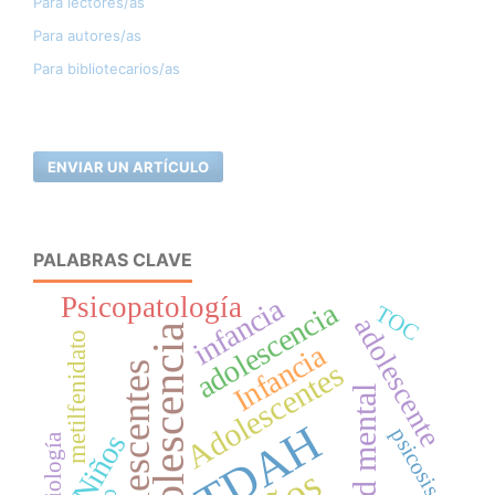
Para lectores/as
Para autores/as
Para bibliotecarios/as
ENVIAR UN ARTÍCULO
PALABRAS CLAVE
Psicopatología
infancia
adolescencia
TOC
adolescente
Adolescencia
metilfenidato
Infancia
Adolescentes
adolescentes
salud mental
TDAH
psicosis
Niños