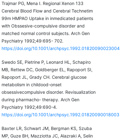
Trajmar PG, Mena I. Regional Xenon 133
Cerebral Blood Flow and Cerebral Technetim
99m HMPAO Uptake in inmedicated patients
with Obssesive-compulsive disorder and
matched normal control subjects. Arch Gen
Psychiatry 1992;49:695- 702.
https://doi.org/10.1001/archpsyc.1992.01820090023004
Swedo SE, Pietrine P, Leonard HL, Schapiro
MB, Rettew DC, Goldberger EL, Rapoport SI,
Rapoport JL, Grady CH. Cerebral glucose
metabolism in childood-onset
obsessivecompulsive disorder. Revisualization
during pharmacho- therapy. Arch Gen
Psychiatry 1992;49:690-4.
https://doi.org/10.1001/archpsyc.1992.01820090018003
Baxter LR, Schwart JM, Bergman KS, Szuba
MP, Guze BH, Mazziotta JC, Alazraki A, Selin