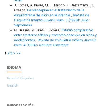
Junio
J. Tomás, A. Bielsa, M. L. Teixido, X. Gastaminza, C.
Crespo,
La olanzapina en el tratamiento de la
esquizofrenia de inicio en la infancia
,
Revista de
Psiquiatría Infanto-Juvenil: Núm. 3 (1998): Julio-
Septiembre
N. Bassas, M. Trias, J. Tomas,
Estudio comparativo
entre trastorno fóbico y trastorno obsesivo en niños y
adolescentes
,
Revista de Psiquiatría Infanto-Juvenil:
Núm. 4 (1994): Octubre-Diciembre
1
2
3
>
>>
IDIOMA
Español (España)
English
INFORMACIÓN