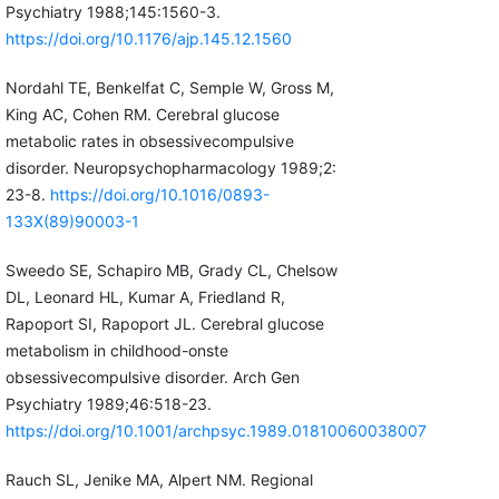
Psychiatry 1988;145:1560-3.
https://doi.org/10.1176/ajp.145.12.1560
Nordahl TE, Benkelfat C, Semple W, Gross M,
King AC, Cohen RM. Cerebral glucose
metabolic rates in obsessivecompulsive
disorder. Neuropsychopharmacology 1989;2:
23-8.
https://doi.org/10.1016/0893-
133X(89)90003-1
Sweedo SE, Schapiro MB, Grady CL, Chelsow
DL, Leonard HL, Kumar A, Friedland R,
Rapoport SI, Rapoport JL. Cerebral glucose
metabolism in childhood-onste
obsessivecompulsive disorder. Arch Gen
Psychiatry 1989;46:518-23.
https://doi.org/10.1001/archpsyc.1989.01810060038007
Rauch SL, Jenike MA, Alpert NM. Regional