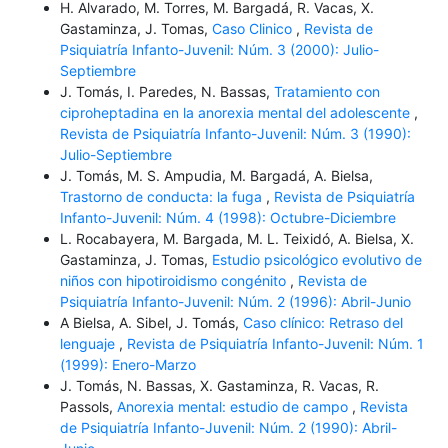
H. Alvarado, M. Torres, M. Bargadá, R. Vacas, X.
Gastaminza, J. Tomas,
Caso Clinico
,
Revista de
Psiquiatría Infanto-Juvenil: Núm. 3 (2000): Julio-
Septiembre
J. Tomás, I. Paredes, N. Bassas,
Tratamiento con
ciproheptadina en la anorexia mental del adolescente
,
Revista de Psiquiatría Infanto-Juvenil: Núm. 3 (1990):
Julio-Septiembre
J. Tomás, M. S. Ampudia, M. Bargadá, A. Bielsa,
Trastorno de conducta: la fuga
,
Revista de Psiquiatría
Infanto-Juvenil: Núm. 4 (1998): Octubre-Diciembre
L. Rocabayera, M. Bargada, M. L. Teixidó, A. Bielsa, X.
Gastaminza, J. Tomas,
Estudio psicológico evolutivo de
niños con hipotiroidismo congénito
,
Revista de
Psiquiatría Infanto-Juvenil: Núm. 2 (1996): Abril-Junio
A Bielsa, A. Sibel, J. Tomás,
Caso clínico: Retraso del
lenguaje
,
Revista de Psiquiatría Infanto-Juvenil: Núm. 1
(1999): Enero-Marzo
J. Tomás, N. Bassas, X. Gastaminza, R. Vacas, R.
Passols,
Anorexia mental: estudio de campo
,
Revista
de Psiquiatría Infanto-Juvenil: Núm. 2 (1990): Abril-