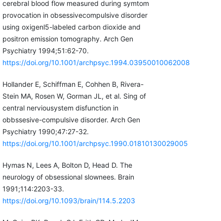
cerebral blood flow measured during symtom
provocation in obsessivecompulsive disorder
using oxigenl5-labeled carbon dioxide and
positron emission tomography. Arch Gen
Psychiatry 1994;51:62-70.
https://doi.org/10.1001/archpsyc.1994.03950010062008
Hollander E, Schiffman E, Cohhen B, Rivera-
Stein MA, Rosen W, Gorman JL, et al. Sing of
central nerviousystem disfunction in
obbssesive-compulsive disorder. Arch Gen
Psychiatry 1990;47:27-32.
https://doi.org/10.1001/archpsyc.1990.01810130029005
Hymas N, Lees A, Bolton D, Head D. The
neurology of obsessional slownees. Brain
1991;114:2203-33.
https://doi.org/10.1093/brain/114.5.2203