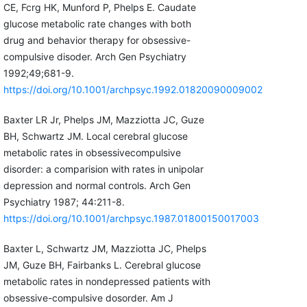
CE, Fcrg HK, Munford P, Phelps E. Caudate
glucose metabolic rate changes with both
drug and behavior therapy for obsessive-
compulsive disoder. Arch Gen Psychiatry
1992;49;681-9.
https://doi.org/10.1001/archpsyc.1992.01820090009002
Baxter LR Jr, Phelps JM, Mazziotta JC, Guze
BH, Schwartz JM. Local cerebral glucose
metabolic rates in obsessivecompulsive
disorder: a comparision with rates in unipolar
depression and normal controls. Arch Gen
Psychiatry 1987; 44:211-8.
https://doi.org/10.1001/archpsyc.1987.01800150017003
Baxter L, Schwartz JM, Mazziotta JC, Phelps
JM, Guze BH, Fairbanks L. Cerebral glucose
metabolic rates in nondepressed patients with
obsessive-compulsive dosorder. Am J