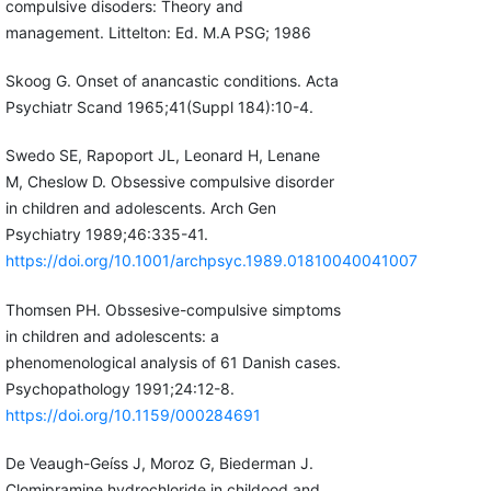
compulsive disoders: Theory and
management. Littelton: Ed. M.A PSG; 1986
Skoog G. Onset of anancastic conditions. Acta
Psychiatr Scand 1965;41(Suppl 184):10-4.
Swedo SE, Rapoport JL, Leonard H, Lenane
M, Cheslow D. Obsessive compulsive disorder
in children and adolescents. Arch Gen
Psychiatry 1989;46:335-41.
https://doi.org/10.1001/archpsyc.1989.01810040041007
Thomsen PH. Obssesive-compulsive simptoms
in children and adolescents: a
phenomenological analysis of 61 Danish cases.
Psychopathology 1991;24:12-8.
https://doi.org/10.1159/000284691
De Veaugh-Geíss J, Moroz G, Biederman J.
Clomipramine hydrochloride in childood and