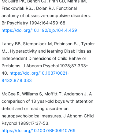
McGuire PK, Bench CJ, Frith CD, Marks IM,
Frackowiak RSJ, Dolan RJ. Functional
anatomy of obssesive-compulsive disorders.
Br Psychiatry 1994;164:459-68.
https://doi.org/10.1192/bjp.164.4.459
Lahey BB, Stempniack M, Robinson EJ, Tyroler
MJ. Hyperactivity and learning Disabilities as
Independent Dimensions of Child Behavior
Problems. J Abnorm Psychol 1978;87:333-
40.
https://doi.org/10.1037/0021-
843X.87.8.333
McGee R, Williams S, Moffitt T, Anderson J. A
comparison of 13 year-old boys with attention
deficit and or reading disorder on
neuropsychological measures. J Abnorm Child
Psychol 1989;17:37-53.
https://doi.org/10.1007/BF00910769