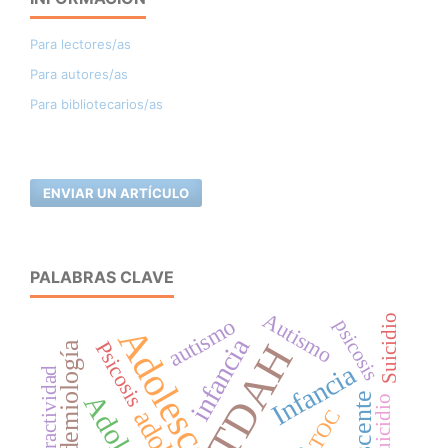
Para lectores/as
Para autores/as
Para bibliotecarios/as
ENVIAR UN ARTÍCULO
PALABRAS CLAVE
Autismo
Suicidio
autismo
psicosis
Adolescencia
infancia
Psicosis
TDAH
Epidemiología
Infancia
hiperactividad
suicidio
TOC