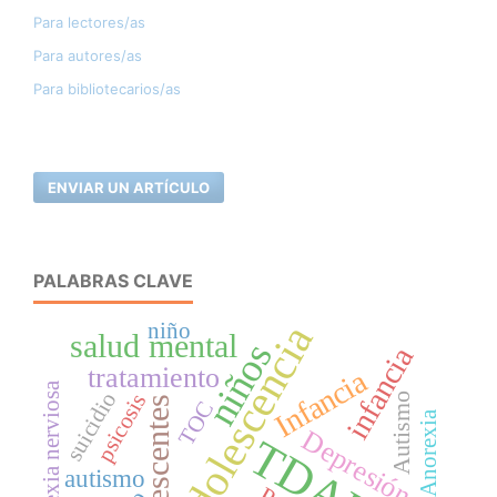
Para lectores/as
Para autores/as
Para bibliotecarios/as
ENVIAR UN ARTÍCULO
PALABRAS CLAVE
Adolescencia
niño
salud mental
niños
infancia
tratamiento
Infancia
Anorexia nerviosa
suicidio
psicosis
Autismo
Adolescentes
TOC
Anorexia
Depresión
TDAH
autismo