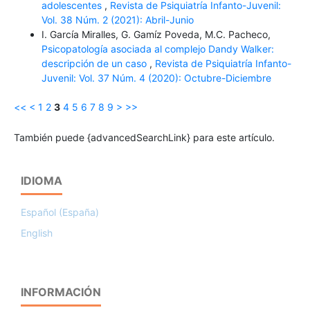
adolescentes
,
Revista de Psiquiatría Infanto-Juvenil:
Vol. 38 Núm. 2 (2021): Abril-Junio
I. García Miralles, G. Gamíz Poveda, M.C. Pacheco,
Psicopatología asociada al complejo Dandy Walker:
descripción de un caso
,
Revista de Psiquiatría Infanto-
Juvenil: Vol. 37 Núm. 4 (2020): Octubre-Diciembre
<<
<
1
2
3
4
5
6
7
8
9
>
>>
También puede {advancedSearchLink} para este artículo.
IDIOMA
Español (España)
English
INFORMACIÓN