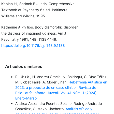
Kaplan HI, Sadock B J, eds. Comprehensive
Textbook of Psychatry 6a ed. Baltimore.
Williams and Wilkins, 1995.
Katherine A Phillips. Body dismorphic disorder:
the distress of imagined ugliness. Am J
Psychiatry 1991; 148: 1138-1149.
https://doi.org/10.1176/ajp.148.9.1138
Artículos similares
R. Ubiría , H. Andreu Gracia, N. Baldaquí, C. Díaz Téllez,
M. Llobet Farré, A. Morer Liñan,
Hebefrenia Autística en
2023: a propósito de un caso clínico
,
Revista de
Psiquiatría Infanto-Juvenil: Vol. 41 Núm. 1 (2024):
Enero-Marzo
Andrea Alexandra Fuentes Solano, Rodrigo Andrade
González, Gustavo Giachetto,
Análisis clínico y