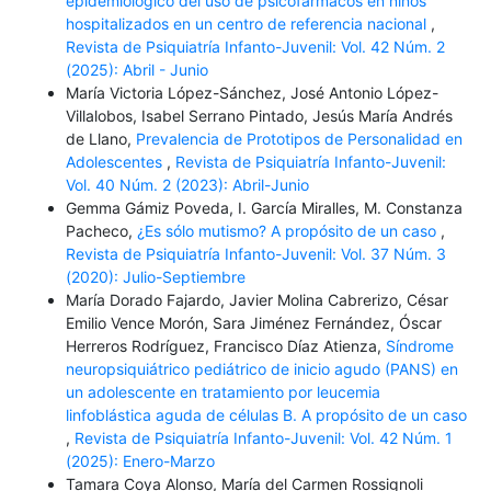
epidemiológico del uso de psicofármacos en niños
hospitalizados en un centro de referencia nacional
,
Revista de Psiquiatría Infanto-Juvenil: Vol. 42 Núm. 2
(2025): Abril - Junio
María Victoria López-Sánchez, José Antonio López-
Villalobos, Isabel Serrano Pintado, Jesús María Andrés
de Llano,
Prevalencia de Prototipos de Personalidad en
Adolescentes
,
Revista de Psiquiatría Infanto-Juvenil:
Vol. 40 Núm. 2 (2023): Abril-Junio
Gemma Gámiz Poveda, I. García Miralles, M. Constanza
Pacheco,
¿Es sólo mutismo? A propósito de un caso
,
Revista de Psiquiatría Infanto-Juvenil: Vol. 37 Núm. 3
(2020): Julio-Septiembre
María Dorado Fajardo, Javier Molina Cabrerizo, César
Emilio Vence Morón, Sara Jiménez Fernández, Óscar
Herreros Rodríguez, Francisco Díaz Atienza,
Síndrome
neuropsiquiátrico pediátrico de inicio agudo (PANS) en
un adolescente en tratamiento por leucemia
linfoblástica aguda de células B. A propósito de un caso
,
Revista de Psiquiatría Infanto-Juvenil: Vol. 42 Núm. 1
(2025): Enero-Marzo
Tamara Coya Alonso, María del Carmen Rossignoli