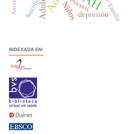
Psicosis
Suicidio
Niños
Familia
depresión
INDEXADA EN: