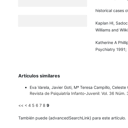
historical cases 
Kaplan HI, Sadoc
Williams and Wilk
Katherine A Phill
Psychiatry 1991;
Artículos similares
Eva Varela, Javier Goti, Mª Teresa Campillo, Celest
Revista de Psiquiatría Infanto-Juvenil: Vol. 36 Núm.
<<
<
4
5
6
7
8
9
También puede {advancedSearchLink} para este artículo.