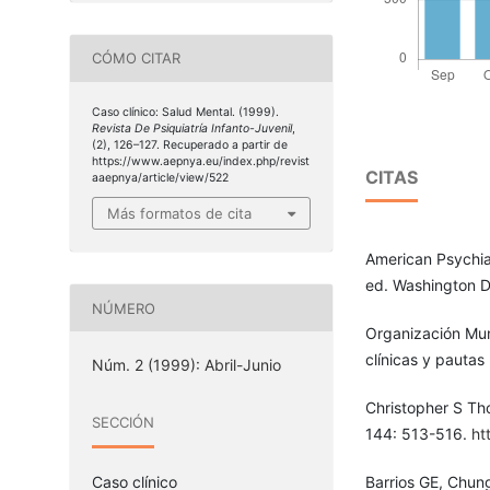
CÓMO CITAR
Caso clínico: Salud Mental. (1999).
Revista De Psiquiatría Infanto-Juvenil
,
(2), 126–127. Recuperado a partir de
https://www.aepnya.eu/index.php/revist
CITAS
aaepnya/article/view/522
Más formatos de cita
American Psychiat
ed. Washington D
NÚMERO
Organización Mun
clínicas y pautas
Núm. 2 (1999): Abril-Junio
Christopher S Th
SECCIÓN
144: 513-516.
ht
Barrios GE, Chung
Caso clínico