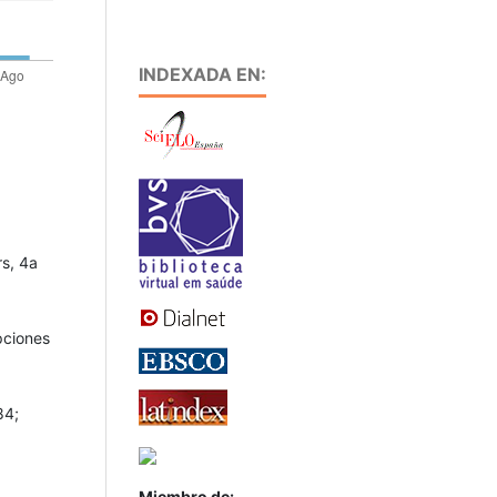
INDEXADA EN:
rs, 4a
pciones
84;
Miembro de: