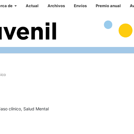
rca de
Actual
Archivos
Envíos
Premio anual
A
nico
aso clínico, Salud Mental