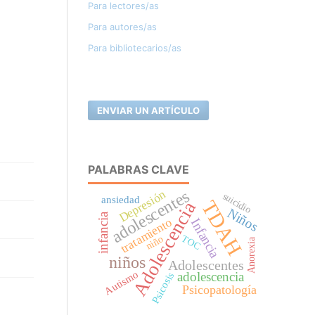
Para lectores/as
Para autores/as
Para bibliotecarios/as
ENVIAR UN ARTÍCULO
PALABRAS CLAVE
adolescentes
Depresión
suicidio
ansiedad
TDAH
Adolescencia
Niños
infancia
tratamiento
Infancia
TOC
niño
Anorexia
niños
Adolescentes
Autismo
adolescencia
Psicosis
Psicopatología