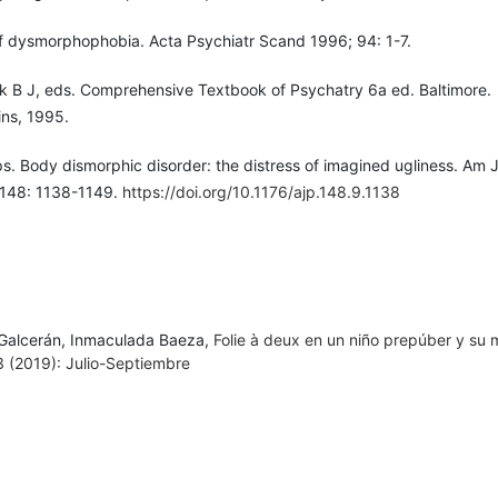
of dysmorphophobia. Acta Psychiatr Scand 1996; 94: 1-7.
k B J, eds. Comprehensive Textbook of Psychatry 6a ed. Baltimore.
ins, 1995.
ips. Body dismorphic disorder: the distress of imagined ugliness. Am 
 148: 1138-1149.
https://doi.org/10.1176/ajp.148.9.1138
e Galcerán, Inmaculada Baeza,
Folie à deux en un niño prepúber y su
 3 (2019): Julio-Septiembre