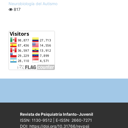
Neurobiología del Autismo
817
Revista de Psiquiatría Infanto-Juvenil
ISSN: 1130-9512 | E-ISSN: 2660-7271
DOI: https://doi.org/10.31766/revpsij