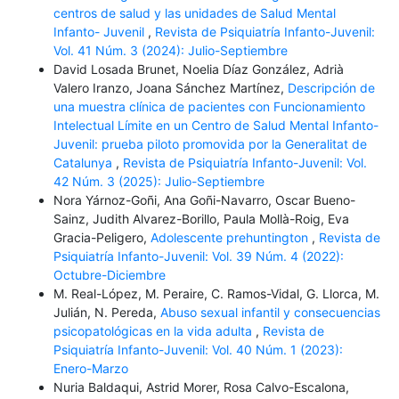
centros de salud y las unidades de Salud Mental
Infanto- Juvenil
,
Revista de Psiquiatría Infanto-Juvenil:
Vol. 41 Núm. 3 (2024): Julio-Septiembre
David Losada Brunet, Noelia Díaz González, Adrià
Valero Iranzo, Joana Sánchez Martínez,
Descripción de
una muestra clínica de pacientes con Funcionamiento
Intelectual Límite en un Centro de Salud Mental Infanto-
Juvenil: prueba piloto promovida por la Generalitat de
Catalunya
,
Revista de Psiquiatría Infanto-Juvenil: Vol.
42 Núm. 3 (2025): Julio-Septiembre
Nora Yárnoz-Goñi, Ana Goñi-Navarro, Oscar Bueno-
Sainz, Judith Alvarez-Borillo, Paula Mollà-Roig, Eva
Gracia-Peligero,
Adolescente prehuntington
,
Revista de
Psiquiatría Infanto-Juvenil: Vol. 39 Núm. 4 (2022):
Octubre-Diciembre
M. Real-López, M. Peraire, C. Ramos-Vidal, G. Llorca, M.
Julián, N. Pereda,
Abuso sexual infantil y consecuencias
psicopatológicas en la vida adulta
,
Revista de
Psiquiatría Infanto-Juvenil: Vol. 40 Núm. 1 (2023):
Enero-Marzo
Nuria Baldaqui, Astrid Morer, Rosa Calvo-Escalona,