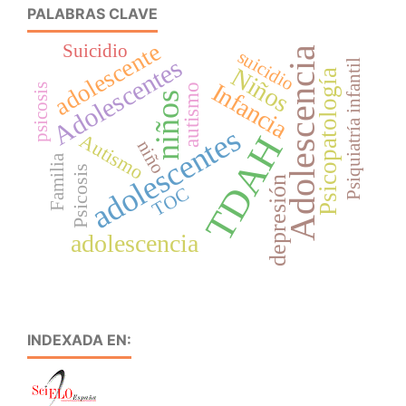
PALABRAS CLAVE
adolescente
Suicidio
Adolescencia
suicidio
Adolescentes
Psiquiatría infantil
Niños
Psicopatología
Infancia
autismo
psicosis
niños
adolescentes
TDAH
Autismo
niño
Familia
Psicosis
depresión
TOC
adolescencia
INDEXADA EN: