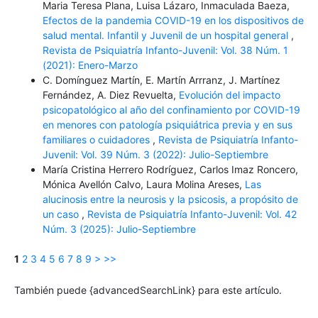
Maria Teresa Plana, Luisa Lázaro, Inmaculada Baeza,
Efectos de la pandemia COVID-19 en los dispositivos de
salud mental. Infantil y Juvenil de un hospital general
,
Revista de Psiquiatría Infanto-Juvenil: Vol. 38 Núm. 1
(2021): Enero-Marzo
C. Domínguez Martín, E. Martín Arrranz, J. Martínez
Fernández, A. Diez Revuelta,
Evolución del impacto
psicopatológico al año del confinamiento por COVID-19
en menores con patología psiquiátrica previa y en sus
familiares o cuidadores
,
Revista de Psiquiatría Infanto-
Juvenil: Vol. 39 Núm. 3 (2022): Julio-Septiembre
María Cristina Herrero Rodríguez, Carlos Imaz Roncero,
Mónica Avellón Calvo, Laura Molina Areses,
Las
alucinosis entre la neurosis y la psicosis, a propósito de
un caso
,
Revista de Psiquiatría Infanto-Juvenil: Vol. 42
Núm. 3 (2025): Julio-Septiembre
1
2
3
4
5
6
7
8
9
>
>>
También puede {advancedSearchLink} para este artículo.