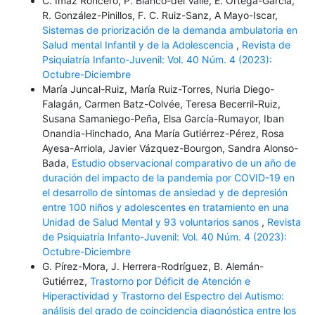
C. Imaz Roncero, P. Blanco-del Valle, E. Ortega-García,
R. González-Pinillos, F. C. Ruiz-Sanz, A Mayo-Iscar,
Sistemas de priorización de la demanda ambulatoria en
Salud mental Infantil y de la Adolescencia
,
Revista de
Psiquiatría Infanto-Juvenil: Vol. 40 Núm. 4 (2023):
Octubre-Diciembre
María Juncal-Ruiz, María Ruiz-Torres, Nuria Diego-
Falagán, Carmen Batz-Colvée, Teresa Becerril-Ruiz,
Susana Samaniego-Peña, Elsa García-Rumayor, Iban
Onandia-Hinchado, Ana María Gutiérrez-Pérez, Rosa
Ayesa-Arriola, Javier Vázquez-Bourgon, Sandra Alonso-
Bada,
Estudio observacional comparativo de un año de
duración del impacto de la pandemia por COVID-19 en
el desarrollo de síntomas de ansiedad y de depresión
entre 100 niños y adolescentes en tratamiento en una
Unidad de Salud Mental y 93 voluntarios sanos
,
Revista
de Psiquiatría Infanto-Juvenil: Vol. 40 Núm. 4 (2023):
Octubre-Diciembre
G. Pírez-Mora, J. Herrera-Rodríguez, B. Alemán-
Gutiérrez,
Trastorno por Déficit de Atención e
Hiperactividad y Trastorno del Espectro del Autismo:
análisis del grado de coincidencia diagnóstica entre los