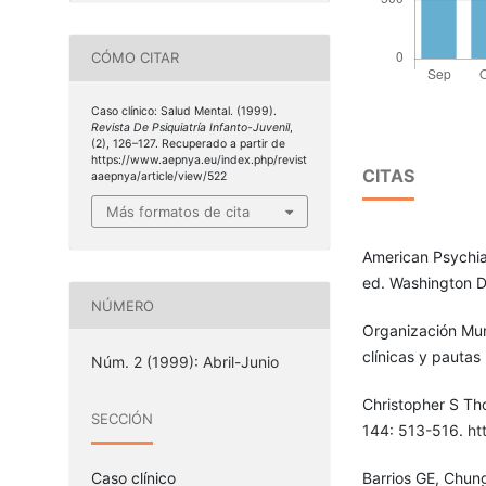
CÓMO CITAR
Caso clínico: Salud Mental. (1999).
Revista De Psiquiatría Infanto-Juvenil
,
(2), 126–127. Recuperado a partir de
https://www.aepnya.eu/index.php/revist
CITAS
aaepnya/article/view/522
Más formatos de cita
American Psychiat
ed. Washington D
NÚMERO
Organización Mun
clínicas y pautas
Núm. 2 (1999): Abril-Junio
Christopher S Th
SECCIÓN
144: 513-516.
ht
Barrios GE, Chung
Caso clínico