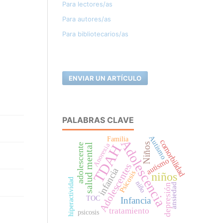
Para lectores/as
Para autores/as
Para bibliotecarios/as
ENVIAR UN ARTÍCULO
PALABRAS CLAVE
Autismo
Familia
Adolescencia
comorbilidad
Anorexia
Niños
salud mental
adolescente
TDAH
autismo
Adolescentes
infancia
Psicosis
niños
hiperactividad
niño
ansiedad
depresión
TOC
Infancia
tratamiento
psicosis