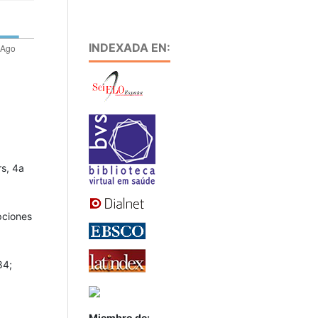
INDEXADA EN:
rs, 4a
pciones
84;
Miembro de: