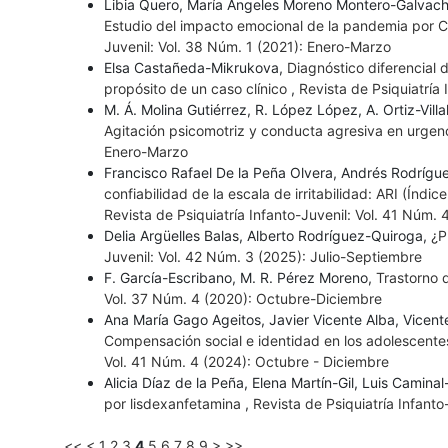
Libia Quero, María Ángeles Moreno Montero-Galvache,
Estudio del impacto emocional de la pandemia por C
Juvenil: Vol. 38 Núm. 1 (2021): Enero-Marzo
Elsa Castañeda-Mikrukova,
Diagnóstico diferencial 
propósito de un caso clínico
,
Revista de Psiquiatría 
M. Á. Molina Gutiérrez, R. López López, A. Ortiz-Vil
Agitación psicomotriz y conducta agresiva en urgen
Enero-Marzo
Francisco Rafael De la Peña Olvera, Andrés Rodrígu
confiabilidad de la escala de irritabilidad: ARI (Ín
Revista de Psiquiatría Infanto-Juvenil: Vol. 41 Núm.
Delia Argüelles Balas, Alberto Rodríguez-Quiroga,
¿P
Juvenil: Vol. 42 Núm. 3 (2025): Julio-Septiembre
F. García-Escribano, M. R. Pérez Moreno,
Trastorno 
Vol. 37 Núm. 4 (2020): Octubre-Diciembre
Ana María Gago Ageitos, Javier Vicente Alba, Vicent
Compensación social e identidad en los adolescentes
Vol. 41 Núm. 4 (2024): Octubre - Diciembre
Alicia Díaz de la Peña, Elena Martín-Gil, Luis Camina
por lisdexanfetamina
,
Revista de Psiquiatría Infant
<<
<
1
2
3
4
5
6
7
8
9
>
>>