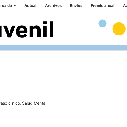
rca de
Actual
Archivos
Envíos
Premio anual
A
nico
aso clínico, Salud Mental