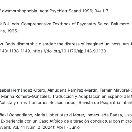
of dysmorphophobia. Acta Psychiatr Scand 1996; 94: 1-7.
k B J, eds. Comprehensive Textbook of Psychatry 6a ed. Baltimore.
ins, 1995.
ips. Body dismorphic disorder: the distress of imagined ugliness. Am 
 148: 1138-1149.
https://doi.org/10.1176/ajp.148.9.1138
abel Hernández-Otero, Almudena Ramírez-Martín, Fermín Mayoral-C
, Marina Romero-González,
Traducción y Adaptación en Español del
utista y otros Trastornos Relacionados
,
Revista de Psiquiatría Infan
Iñaki Ochandiano, Maria Llobet, Astrid Morer, Inmaculada Baeza,
Uso
 Experiencia con un Caso Atípico de alteración conductual con micro
venil: Vol. 41 Núm. 2 (2024): Abril - Junio