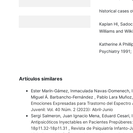
historical cases 
Kaplan HI, Sadoc
Williams and Wilk
Katherine A Phill
Psychiatry 1991;
Artículos similares
Ester Marín-Gámez, Inmaculada Navas-Domenech, Is
Miguel Á. Barbancho-Fernández , Pablo Lara Muñoz
Emociones Expresadas para Trastorno del Espectro A
Juvenil: Vol. 40 Núm. 2 (2023): Abril-Junio
Sergi Salmeron, Juan Ignacio Mena, Eduard Cesari, 
Antipsicóticos Inyectables en Pacientes Prepúberes:
18p11.32-18p11.31
,
Revista de Psiquiatría Infanto-Ju