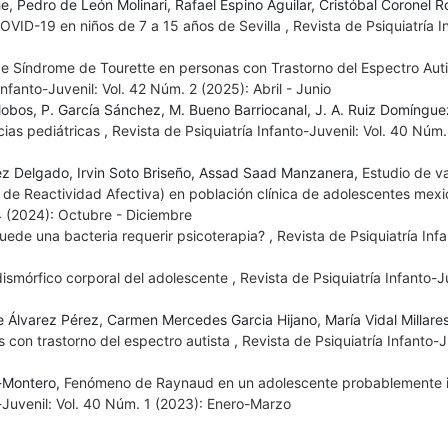
 Pedro de León Molinari, Rafael Espino Aguilar, Cristóbal Coronel R
OVID-19 en niños de 7 a 15 años de Sevilla
,
Revista de Psiquiatría I
de Síndrome de Tourette en personas con Trastorno del Espectro Auti
Infanto-Juvenil: Vol. 42 Núm. 2 (2025): Abril - Junio
lalobos, P. García Sánchez, M. Bueno Barriocanal, J. A. Ruiz Domíngue
cias pediátricas
,
Revista de Psiquiatría Infanto-Juvenil: Vol. 40 Núm.
ez Delgado, Irvin Soto Briseño, Assad Saad Manzanera,
Estudio de va
dice de Reactividad Afectiva) en población clínica de adolescentes me
 4 (2024): Octubre - Diciembre
uede una bacteria requerir psicoterapia?
,
Revista de Psiquiatría Inf
dismórfico corporal del adolescente
,
Revista de Psiquiatría Infanto-J
e Álvarez Pérez, Carmen Mercedes Garcia Hijano, María Vidal Millares
 con trastorno del espectro autista
,
Revista de Psiquiatría Infanto-J
l-Montero,
Fenómeno de Raynaud en un adolescente probablemente 
o-Juvenil: Vol. 40 Núm. 1 (2023): Enero-Marzo