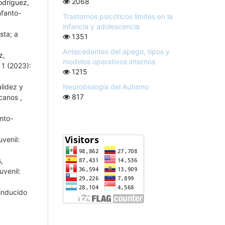
2068
odríguez,
nfanto-
Trastornos psicóticos límites en la
infancia y adolescencia
sta; a
1351
Antecedentes del apego, tipos y
z,
modelos operativos internos
 1 (2023):
1215
Neurobiología del Autismo
lidez y
817
xicanos
,
anto-
uvenil:
,
uvenil:
inducido