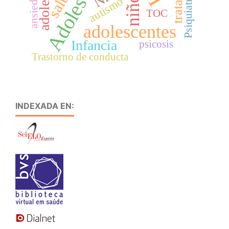
Adolescencia
niños
ansiedad
autismo
TOC
adolescentes
Infancia
psicosis
Trastorno de conducta
INDEXADA EN: