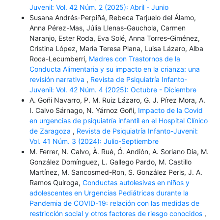
Juvenil: Vol. 42 Núm. 2 (2025): Abril - Junio
Susana Andrés-Perpiñá, Rebeca Tarjuelo del Álamo,
Anna Pérez-Mas, Júlia Llenas-Gauchola, Carmen
Naranjo, Ester Roda, Eva Solé, Anna Torres-Giménez,
Cristina López, Maria Teresa Plana, Luisa Lázaro, Alba
Roca-Lecumberri,
Madres con Trastornos de la
Conducta Alimentaria y su impacto en la crianza: una
revisión narrativa
,
Revista de Psiquiatría Infanto-
Juvenil: Vol. 42 Núm. 4 (2025): Octubre - Diciembre
A. Goñi Navarro, P. M. Ruiz Lázaro, G. J. Pírez Mora, A.
I. Calvo Sárnago, N. Yárnoz Goñi,
Impacto de la Covid
en urgencias de psiquiatría infantil en el Hospital Clínico
de Zaragoza
,
Revista de Psiquiatría Infanto-Juvenil:
Vol. 41 Núm. 3 (2024): Julio-Septiembre
M. Ferrer, N. Calvo, À. Rué, Ó. Andión, A. Soriano Dia, M.
González Domínguez, L. Gallego Pardo, M. Castillo
Martínez, M. Sancosmed-Ron, S. González Peris, J. A.
Ramos Quiroga,
Conductas autolesivas en niños y
adolescentes en Urgencias Pediátricas durante la
Pandemia de COVID-19: relación con las medidas de
restricción social y otros factores de riesgo conocidos
,