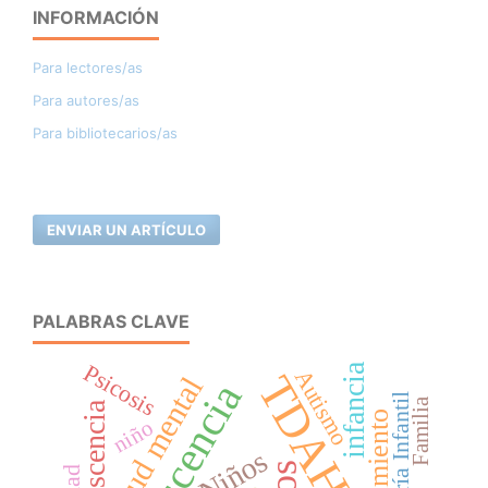
INFORMACIÓN
Para lectores/as
Para autores/as
Para bibliotecarios/as
ENVIAR UN ARTÍCULO
PALABRAS CLAVE
Psicosis
infancia
Autismo
TDAH
salud mental
Psiquiatría Infantil
Familia
adolescencia
tratamiento
niño
Niños