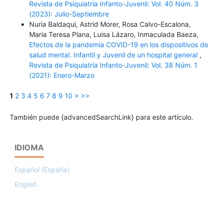
Revista de Psiquiatría Infanto-Juvenil: Vol. 40 Núm. 3
(2023): Julio-Septiembre
Nuria Baldaqui, Astrid Morer, Rosa Calvo-Escalona,
Maria Teresa Plana, Luisa Lázaro, Inmaculada Baeza,
Efectos de la pandemia COVID-19 en los dispositivos de
salud mental. Infantil y Juvenil de un hospital general
,
Revista de Psiquiatría Infanto-Juvenil: Vol. 38 Núm. 1
(2021): Enero-Marzo
1
2
3
4
5
6
7
8
9
10
>
>>
También puede {advancedSearchLink} para este artículo.
IDIOMA
Español (España)
English