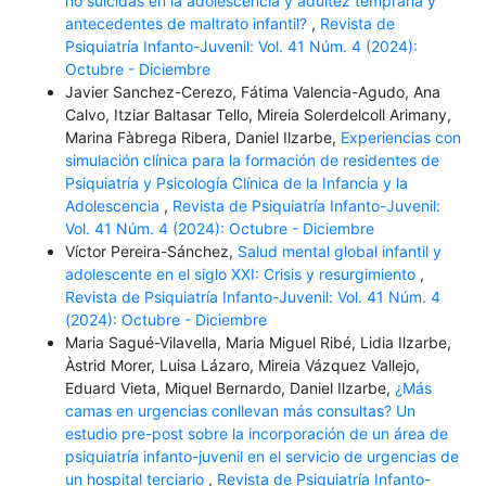
no suicidas en la adolescencia y adultez temprana y
antecedentes de maltrato infantil?
,
Revista de
Psiquiatría Infanto-Juvenil: Vol. 41 Núm. 4 (2024):
Octubre - Diciembre
Javier Sanchez-Cerezo, Fátima Valencia-Agudo, Ana
Calvo, Itziar Baltasar Tello, Mireia Solerdelcoll Arimany,
Marina Fàbrega Ribera, Daniel Ilzarbe,
Experiencias con
simulación clínica para la formación de residentes de
Psiquiatría y Psicología Clínica de la Infancia y la
Adolescencia
,
Revista de Psiquiatría Infanto-Juvenil:
Vol. 41 Núm. 4 (2024): Octubre - Diciembre
Víctor Pereira-Sánchez,
Salud mental global infantil y
adolescente en el siglo XXI: Crisis y resurgimiento
,
Revista de Psiquiatría Infanto-Juvenil: Vol. 41 Núm. 4
(2024): Octubre - Diciembre
Maria Sagué-Vilavella, Maria Miguel Ribé, Lidia Ilzarbe,
Àstrid Morer, Luisa Lázaro, Mireia Vázquez Vallejo,
Eduard Vieta, Miquel Bernardo, Daniel Ilzarbe,
¿Más
camas en urgencias conllevan más consultas? Un
estudio pre-post sobre la incorporación de un área de
psiquiatría infanto-juvenil en el servicio de urgencias de
un hospital terciario
,
Revista de Psiquiatría Infanto-