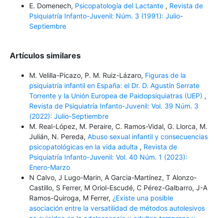
E. Domenech,
Psicopatología del Lactante
,
Revista de
Psiquiatría Infanto-Juvenil: Núm. 3 (1991): Julio-
Septiembre
Artículos similares
M. Velilla-Picazo, P. M. Ruiz-Lázaro,
Figuras de la
psiquiatría infantil en España: el Dr. D. Agustín Serrate
Torrente y la Unión Europea de Paidopsiquiatras (UEP)
,
Revista de Psiquiatría Infanto-Juvenil: Vol. 39 Núm. 3
(2022): Julio-Septiembre
M. Real-López, M. Peraire, C. Ramos-Vidal, G. Llorca, M.
Julián, N. Pereda,
Abuso sexual infantil y consecuencias
psicopatológicas en la vida adulta
,
Revista de
Psiquiatría Infanto-Juvenil: Vol. 40 Núm. 1 (2023):
Enero-Marzo
N Calvo, J Lugo-Marin, A Garcia-Martínez, T Alonzo-
Castillo, S Ferrer, M Oriol-Escudé, C Pérez-Galbarro, J-A
Ramos-Quiroga, M Ferrer,
¿Existe una posible
asociación entre la versatilidad de métodos autolesivos