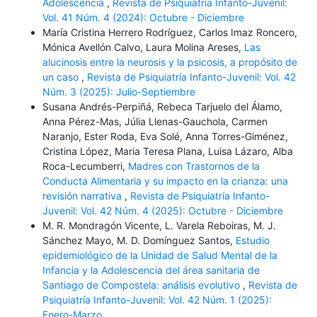
Adolescencia
,
Revista de Psiquiatría Infanto-Juvenil:
Vol. 41 Núm. 4 (2024): Octubre - Diciembre
María Cristina Herrero Rodríguez, Carlos Imaz Roncero,
Mónica Avellón Calvo, Laura Molina Areses,
Las
alucinosis entre la neurosis y la psicosis, a propósito de
un caso
,
Revista de Psiquiatría Infanto-Juvenil: Vol. 42
Núm. 3 (2025): Julio-Septiembre
Susana Andrés-Perpiñá, Rebeca Tarjuelo del Álamo,
Anna Pérez-Mas, Júlia Llenas-Gauchola, Carmen
Naranjo, Ester Roda, Eva Solé, Anna Torres-Giménez,
Cristina López, Maria Teresa Plana, Luisa Lázaro, Alba
Roca-Lecumberri,
Madres con Trastornos de la
Conducta Alimentaria y su impacto en la crianza: una
revisión narrativa
,
Revista de Psiquiatría Infanto-
Juvenil: Vol. 42 Núm. 4 (2025): Octubre - Diciembre
M. R. Mondragón Vicente, L. Varela Reboiras, M. J.
Sánchez Mayo, M. D. Domínguez Santos,
Estudio
epidemiológico de la Unidad de Salud Mental de la
Infancia y la Adolescencia del área sanitaria de
Santiago de Compostela: análisis evolutivo
,
Revista de
Psiquiatría Infanto-Juvenil: Vol. 42 Núm. 1 (2025):
Enero-Marzo