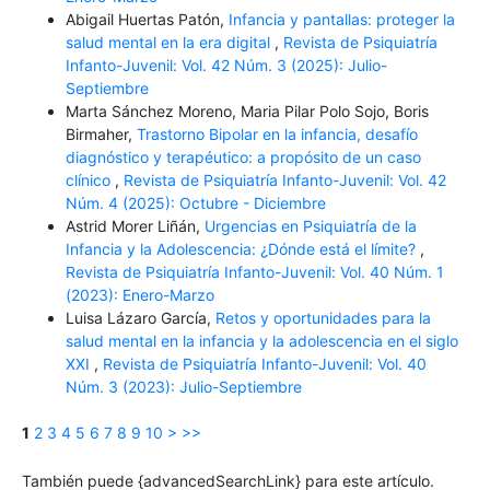
Abigail Huertas Patón,
Infancia y pantallas: proteger la
salud mental en la era digital
,
Revista de Psiquiatría
Infanto-Juvenil: Vol. 42 Núm. 3 (2025): Julio-
Septiembre
Marta Sánchez Moreno, Maria Pilar Polo Sojo, Boris
Birmaher,
Trastorno Bipolar en la infancia, desafío
diagnóstico y terapéutico: a propósito de un caso
clínico
,
Revista de Psiquiatría Infanto-Juvenil: Vol. 42
Núm. 4 (2025): Octubre - Diciembre
Astrid Morer Liñán,
Urgencias en Psiquiatría de la
Infancia y la Adolescencia: ¿Dónde está el límite?
,
Revista de Psiquiatría Infanto-Juvenil: Vol. 40 Núm. 1
(2023): Enero-Marzo
Luisa Lázaro García,
Retos y oportunidades para la
salud mental en la infancia y la adolescencia en el siglo
XXI
,
Revista de Psiquiatría Infanto-Juvenil: Vol. 40
Núm. 3 (2023): Julio-Septiembre
1
2
3
4
5
6
7
8
9
10
>
>>
También puede {advancedSearchLink} para este artículo.