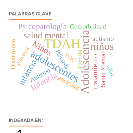
PALABRAS CLAVE
Psicopatología
Comorbilidad
Adolescencia
salud mental
autismo
TDAH
Niños
Diagnóstico
niños
psicosis
adolescentes
Psicosis
Familia
TOC
Salud Mental
tratamiento
infancia
niño
Autismo
Infancia
ansiedad
INDEXADA EN: