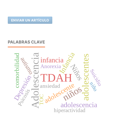
ENVIAR UN ARTÍCULO
PALABRAS CLAVE
Infancia
Adolescencia
comorbilidad
adolescentes
autismo
infancia
Niños
Anorexia
Suicidio
TDAH
Depresión
niño
adolescente
ansiedad
niños
Psicosis
TOC
adolescencia
hiperactividad