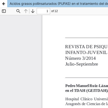
Acidos grasos poliinsaturados (PUFAS) en el tratamiento del dé