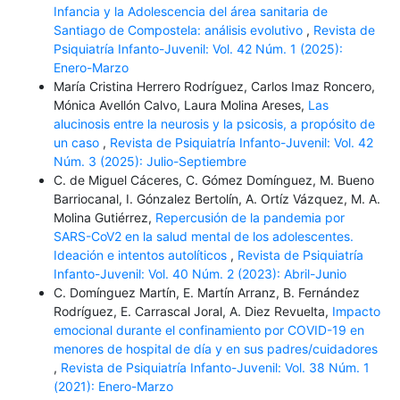
Infancia y la Adolescencia del área sanitaria de
Santiago de Compostela: análisis evolutivo
,
Revista de
Psiquiatría Infanto-Juvenil: Vol. 42 Núm. 1 (2025):
Enero-Marzo
María Cristina Herrero Rodríguez, Carlos Imaz Roncero,
Mónica Avellón Calvo, Laura Molina Areses,
Las
alucinosis entre la neurosis y la psicosis, a propósito de
un caso
,
Revista de Psiquiatría Infanto-Juvenil: Vol. 42
Núm. 3 (2025): Julio-Septiembre
C. de Miguel Cáceres, C. Gómez Domínguez, M. Bueno
Barriocanal, I. Gónzalez Bertolín, A. Ortíz Vázquez, M. A.
Molina Gutiérrez,
Repercusión de la pandemia por
SARS-CoV2 en la salud mental de los adolescentes.
Ideación e intentos autolíticos
,
Revista de Psiquiatría
Infanto-Juvenil: Vol. 40 Núm. 2 (2023): Abril-Junio
C. Domínguez Martín, E. Martín Arranz, B. Fernández
Rodríguez, E. Carrascal Joral, A. Diez Revuelta,
Impacto
emocional durante el confinamiento por COVID-19 en
menores de hospital de día y en sus padres/cuidadores
,
Revista de Psiquiatría Infanto-Juvenil: Vol. 38 Núm. 1
(2021): Enero-Marzo