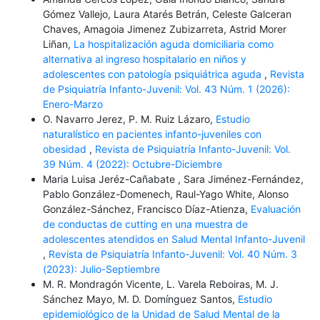
Gómez Vallejo, Laura Atarés Betrán, Celeste Galceran
Chaves, Amagoia Jimenez Zubizarreta, Astrid Morer
Liñan,
La hospitalización aguda domiciliaria como
alternativa al ingreso hospitalario en niños y
adolescentes con patología psiquiátrica aguda
,
Revista
de Psiquiatría Infanto-Juvenil: Vol. 43 Núm. 1 (2026):
Enero-Marzo
O. Navarro Jerez, P. M. Ruiz Lázaro,
Estudio
naturalístico en pacientes infanto-juveniles con
obesidad
,
Revista de Psiquiatría Infanto-Juvenil: Vol.
39 Núm. 4 (2022): Octubre-Diciembre
Maria Luisa Jeréz-Cañabate , Sara Jiménez-Fernández,
Pablo González-Domenech, Raul-Yago White, Alonso
González-Sánchez, Francisco Díaz-Atienza,
Evaluación
de conductas de cutting en una muestra de
adolescentes atendidos en Salud Mental Infanto-Juvenil
,
Revista de Psiquiatría Infanto-Juvenil: Vol. 40 Núm. 3
(2023): Julio-Septiembre
M. R. Mondragón Vicente, L. Varela Reboiras, M. J.
Sánchez Mayo, M. D. Domínguez Santos,
Estudio
epidemiológico de la Unidad de Salud Mental de la