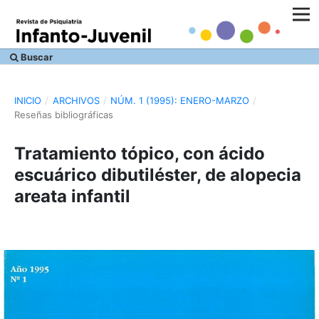
Buscar
INICIO
/
ARCHIVOS
/
NÚM. 1 (1995): ENERO-MARZO
/
Reseñas bibliográficas
Tratamiento tópico, con ácido
escuárico dibutiléster, de alopecia
areata infantil