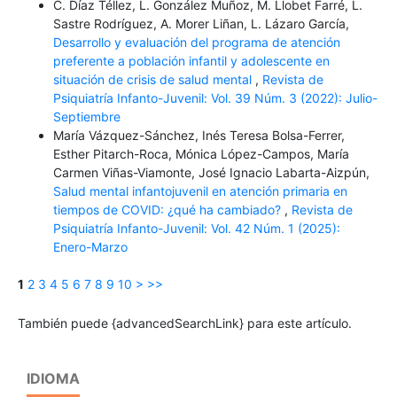
C. Díaz Téllez, L. González Muñoz, M. Llobet Farré, L.
Sastre Rodríguez, A. Morer Liñan, L. Lázaro García,
Desarrollo y evaluación del programa de atención
preferente a población infantil y adolescente en
situación de crisis de salud mental
,
Revista de
Psiquiatría Infanto-Juvenil: Vol. 39 Núm. 3 (2022): Julio-
Septiembre
María Vázquez-Sánchez, Inés Teresa Bolsa-Ferrer,
Esther Pitarch-Roca, Mónica López-Campos, María
Carmen Viñas-Viamonte, José Ignacio Labarta-Aizpún,
Salud mental infantojuvenil en atención primaria en
tiempos de COVID: ¿qué ha cambiado?
,
Revista de
Psiquiatría Infanto-Juvenil: Vol. 42 Núm. 1 (2025):
Enero-Marzo
1
2
3
4
5
6
7
8
9
10
>
>>
También puede {advancedSearchLink} para este artículo.
IDIOMA