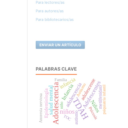
Para lectores/as
Para autores/as
Para bibliotecarios/as
ENVIAR UN ARTÍCULO
PALABRAS CLAVE
infancia
adolescente
Familia
Adolescentes
adolescencia
Adolescencia
Autismo
Infancia
psiquiatría infantil
salud mental
metilfenidato
Epidemiología
Anorexia nerviosa
TDAH
Niños
niño
Psicosis
niños
autismo
TOC