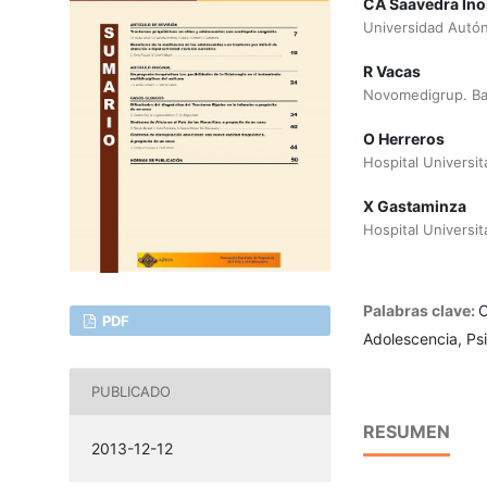
CA Saavedra Ino
Universidad Autó
R Vacas
Novomedigrup. Ba
O Herreros
Hospital Universit
X Gastaminza
Hospital Universit
Palabras clave:
C
PDF
Adolescencia, Psi
PUBLICADO
RESUMEN
2013-12-12