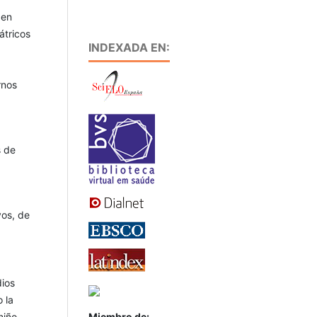
 en
átricos
INDEXADA EN:
rnos
s de
vos, de
dios
 la
Miembro de:
niño,