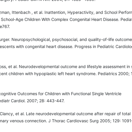
nzman, Ittenbach , et al. Inattention, Hyperactivity, and School Perfo
f School-Age Children With Complex Congenital Heart Disease. Pediat
e767.
rger. Neuropsychological, psychosocial, and quality-of-life outcome
escents with congenital heart disease. Progress in Pediatric Cardiol
oss, et al. Neurodevelopmental outcome and lifestyle assessment in 
nt children with hypoplastic left heart syndrome. Pediatrics 2000; 
gnitive Outcomes for Children with Functional Single Ventricle
diatr Cardiol. 2007; 28: 443-447.
 Clancy, et al. Late neurodevelopmental outcome after repair of total
ary venous connection. J Thorac Cardiovasc Surg 2005; 129: 1091