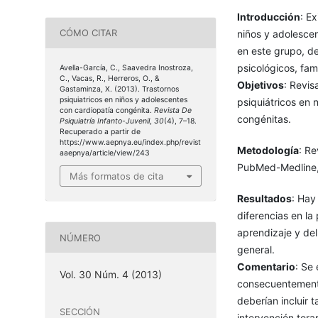
Introducción
: E
CÓMO CITAR
niños y adolescen
en este grupo, de
psicológicos, fami
Avella-García, C., Saavedra Inostroza,
C., Vacas, R., Herreros, O., &
Objetivos
: Revis
Gastaminza, X. (2013). Trastornos
psiquiatricos en niños y adolescentes
psiquiátricos en 
con cardiopatía congénita.
Revista De
congénitas.
Psiquiatría Infanto-Juvenil
,
30
(4), 7–18.
Recuperado a partir de
https://www.aepnya.eu/index.php/revist
Metodología
: Re
aaepnya/article/view/243
PubMed-Medline, 
Más formatos de cita
Resultados
: Hay
diferencias en la
aprendizaje y del
NÚMERO
general.
Comentario
: Se
Vol. 30 Núm. 4 (2013)
consecuentemente 
deberían incluir t
SECCIÓN
intervención tera