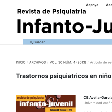
Aepnya
Ace
Buscar
INICIO
/
ARCHIVOS
/
VOL. 30 NÚM. 4 (2013)
/
Artículo de re
Trastornos psiquiatricos en niñ
CB Avella-Garcí
Universidad Autó