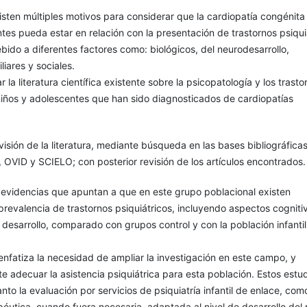
xisten múltiples motivos para considerar que la cardiopatía congénita
tes pueda estar en relación con la presentación de trastornos psiqui
bido a diferentes factores como: biológicos, del neurodesarrollo,
liares y sociales.
ar la literatura científica existente sobre la psicopatología y los trasto
niños y adolescentes que han sido diagnosticados de cardiopatías
visión de la literatura, mediante búsqueda en las bases bibliográfica
OVID y SCIELO; con posterior revisión de los artículos encontrados.
 evidencias que apuntan a que en este grupo poblacional existen
 prevalencia de trastornos psiquiátricos, incluyendo aspectos cogniti
 desarrollo, comparado con grupos control y con la población infantil
 enfatiza la necesidad de ampliar la investigación en este campo, y
adecuar la asistencia psiquiátrica para esta población. Estos estu
anto la evaluación por servicios de psiquiatría infantil de enlace, como
péutica, cuando fuera necesaria, adaptada al nivel de desarrollo del 