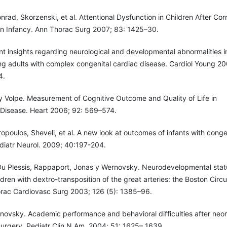
nrad, Skorzenski, et al. Attentional Dysfunction in Children After Cor
in Infancy. Ann Thorac Surg 2007; 83: 1425–30.
t insights regarding neurological and developmental abnormalities i
ng adults with complex congenital cardiac disease. Cardiol Young 20
4.
 y Volpe. Measurement of Cognitive Outcome and Quality of Life in
 Disease. Heart 2006; 92: 569–574.
poulos, Shevell, et al. A new look at outcomes of infants with conge
diatr Neurol. 2009; 40:197-204.
 Du Plessis, Rappaport, Jonas y Wernovsky. Neurodevelopmental stat
ldren with dextro-transposition of the great arteries: the Boston Circu
horac Cardiovasc Surg 2003; 126 (5): 1385–96.
rnovsky. Academic performance and behavioral difficulties after neo
surgery. Pediatr Clin N Am. 2004; 51: 1625– 1639.