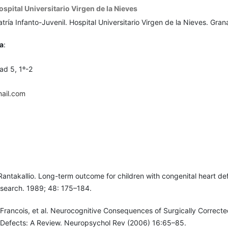
ospital Universitario Virgen de la Nieves
tría Infanto-Juvenil. Hospital Universitario Virgen de la Nieves. Gra
a
:
dad 5, 1º-2
ail.com
Rantakallio. Long-term outcome for children with congenital heart de
esearch. 1989; 48: 175–184.
 Francois, et al. Neurocognitive Consequences of Surgically Correcte
 Defects: A Review. Neuropsychol Rev (2006) 16:65–85.