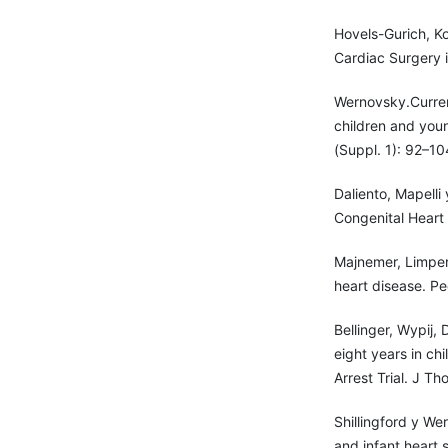
Hovels-Gurich, Ko
Cardiac Surgery 
Wernovsky.Curren
children and you
(Suppl. 1): 92–10
Daliento, Mapelli
Congenital Heart
Majnemer, Limpero
heart disease. Pe
Bellinger, Wypij,
eight years in chi
Arrest Trial. J T
Shillingford y We
and infant heart 