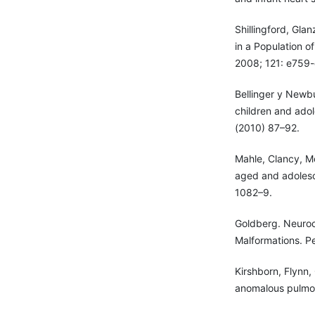
Shillingford, Gla
in a Population o
2008; 121: e759-
Bellinger y Newbu
children and adol
(2010) 87–92.
Mahle, Clancy, M
aged and adolesce
1082–9.
Goldberg. Neuroco
Malformations. Pe
Kirshborn, Flynn,
anomalous pulmon