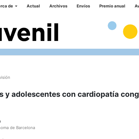
rca de
Actual
Archivos
Envíos
Premio anual
A
visión
os y adolescentes con cardiopatía cong
a
noma de Barcelona