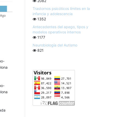
2082
Trastornos psicóticos límites en la
infancia y adolescencia
1352
Antecedentes del apego, tipos y
modelos operativos internos
1177
Neurobiología del Autismo
821
no-
elona
no-
elona
nada