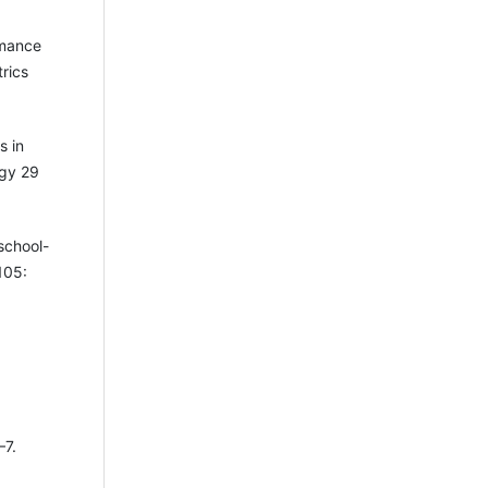
rmance
rics
s in
ogy 29
school-
105:
–7.