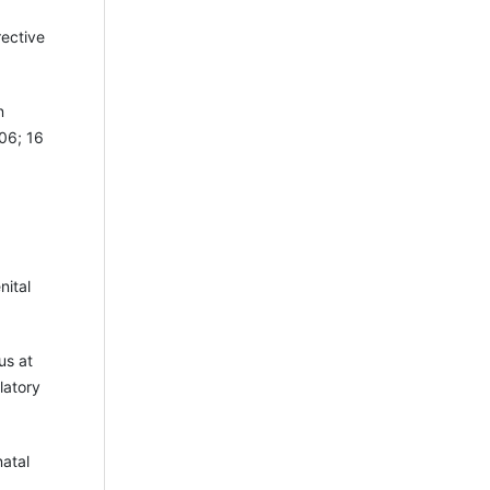
rective
n
06; 16
nital
us at
latory
natal