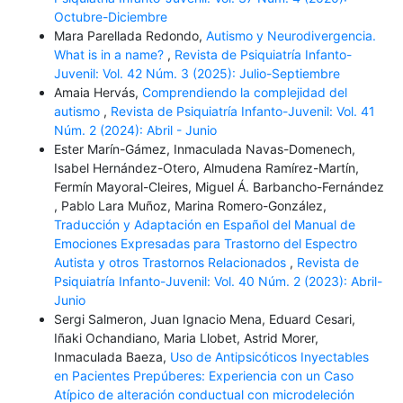
Octubre-Diciembre
Mara Parellada Redondo,
Autismo y Neurodivergencia.
What is in a name?
,
Revista de Psiquiatría Infanto-
Juvenil: Vol. 42 Núm. 3 (2025): Julio-Septiembre
Amaia Hervás,
Comprendiendo la complejidad del
autismo
,
Revista de Psiquiatría Infanto-Juvenil: Vol. 41
Núm. 2 (2024): Abril - Junio
Ester Marín-Gámez, Inmaculada Navas-Domenech,
Isabel Hernández-Otero, Almudena Ramírez-Martín,
Fermín Mayoral-Cleires, Miguel Á. Barbancho-Fernández
, Pablo Lara Muñoz, Marina Romero-González,
Traducción y Adaptación en Español del Manual de
Emociones Expresadas para Trastorno del Espectro
Autista y otros Trastornos Relacionados
,
Revista de
Psiquiatría Infanto-Juvenil: Vol. 40 Núm. 2 (2023): Abril-
Junio
Sergi Salmeron, Juan Ignacio Mena, Eduard Cesari,
Iñaki Ochandiano, Maria Llobet, Astrid Morer,
Inmaculada Baeza,
Uso de Antipsicóticos Inyectables
en Pacientes Prepúberes: Experiencia con un Caso
Atípico de alteración conductual con microdeleción