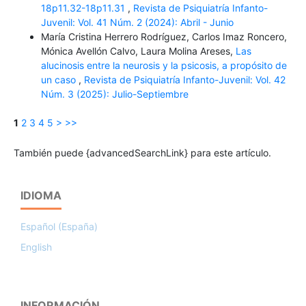
18p11.32-18p11.31
,
Revista de Psiquiatría Infanto-
Juvenil: Vol. 41 Núm. 2 (2024): Abril - Junio
María Cristina Herrero Rodríguez, Carlos Imaz Roncero,
Mónica Avellón Calvo, Laura Molina Areses,
Las
alucinosis entre la neurosis y la psicosis, a propósito de
un caso
,
Revista de Psiquiatría Infanto-Juvenil: Vol. 42
Núm. 3 (2025): Julio-Septiembre
1
2
3
4
5
>
>>
También puede {advancedSearchLink} para este artículo.
IDIOMA
Español (España)
English
INFORMACIÓN