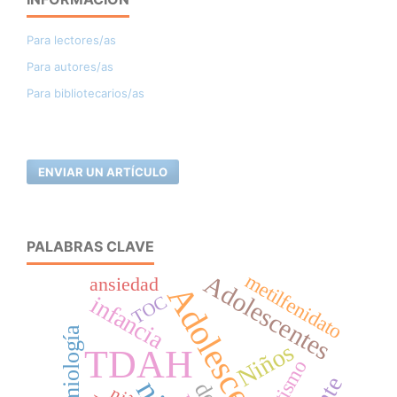
Para lectores/as
Para autores/as
Para bibliotecarios/as
ENVIAR UN ARTÍCULO
PALABRAS CLAVE
Adolescentes
metilfenidato
ansiedad
Adolescencia
infancia
TOC
Epidemiología
Niños
TDAH
autismo