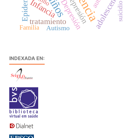
adolescente
niños
depresión
niño
Infancia
Depresión
suicidio
tratamiento
Familia
Autismo
INDEXADA EN: