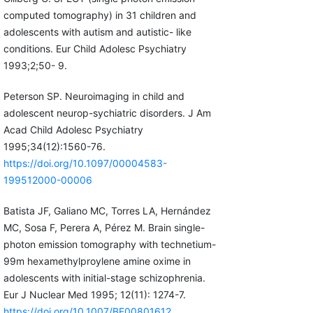
computed tomography) in 31 children and
adolescents with autism and autistic- like
conditions. Eur Child Adolesc Psychiatry
1993;2;50- 9.
Peterson SP. Neuroimaging in child and
adolescent neurop-sychiatric disorders. J Am
Acad Child Adolesc Psychiatry
1995;34(12):1560-76.
https://doi.org/10.1097/00004583-
199512000-00006
Batista JF, Galiano MC, Torres LA, Hernández
MC, Sosa F, Perera A, Pérez M. Brain single-
photon emission tomography with technetium-
99m hexamethylproylene amine oxime in
adolescents with initial-stage schizophrenia.
Eur J Nuclear Med 1995; 12(11): 1274-7.
https://doi.org/10.1007/BF00801612