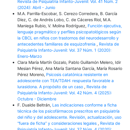
Revista de Psiquiatría Infanto-Juvenil: Vol. 41 Núm. 2
(2024): Abril - Junio
M.A. Parrilla-Escobar, S. Cerezo Corredera, B. García
Díez, C. de Andrés Lobo, C. de Cáceres Riol, M.A.
Maniega Rubio, V. Molina Rodríguez,
Función ejecutiva,
lenguaje pragmático y perfiles psicopatológicos según
la CBCL en niños con trastornos del neurodesarrollo y
antecedentes familiares de esquizofrenia
,
Revista de
Psiquiatría Infanto-Juvenil: Vol. 37 Núm. 1 (2020):
Enero-Marzo
Clara María Martín Gozalo, Pablo Guillamón Melero, Idir
Mesian Pérez, Ana María Santana García, María Rosario
Pérez Moreno,
Psicosis catatónica resistente en
adolescente con TEA/TDAH: respuesta favorable a
lurasidona. A propósito de un caso
,
Revista de
Psiquiatría Infanto-Juvenil: Vol. 42 Núm. 4 (2025):
Octubre - Diciembre
F. Dualde Beltrán,
Las indicaciones conforme a ficha
técnica de los psicofármacos prescritos en psiquiatría
del niño y del adolescente. Revisión, actualización, uso
“fuera de ficha” y consideraciones legales
,
Revista de
Psiquiatría Infanto-Juvenil: Vol. 37 Núm. 4 (2020):