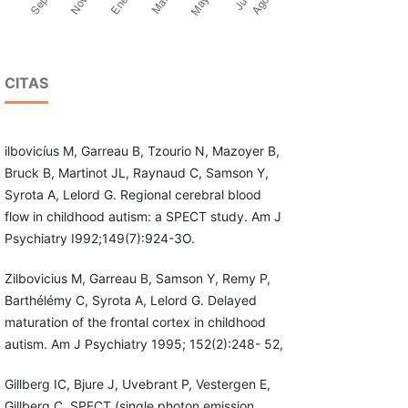
CITAS
ilbovicíus M, Garreau B, Tzourio N, Mazoyer B,
Bruck B, Martinot JL, Raynaud C, Samson Y,
Syrota A, Lelord G. Regional cerebral blood
flow in childhood autism: a SPECT study. Am J
Psychiatry I992;149(7):924-3O.
Zilbovicius M, Garreau B, Samson Y, Remy P,
Barthélémy C, Syrota A, Lelord G. Delayed
maturation of the frontal cortex in childhood
autism. Am J Psychiatry 1995; 152(2):248- 52,
Gillberg IC, Bjure J, Uvebrant P, Vestergen E,
Gillberg C. SPECT (single photon emission