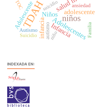
salud mental
TDAH
suicidio
TOC
Adolescente
ansiedad
adolescente
Niños
niños
Adolescentes
infancia
Infancia
autismo
Familia
Autismo
niño
Suicidio
INDEXADA EN: