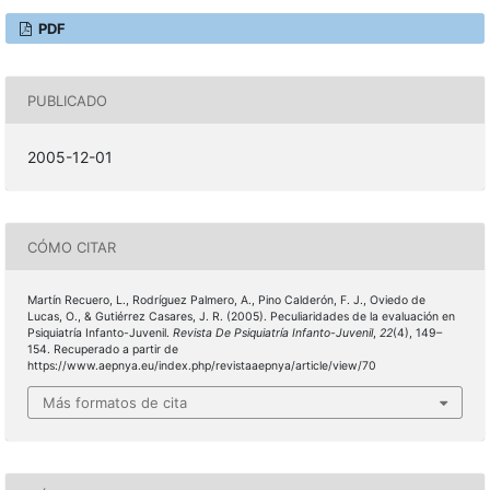
PDF
PUBLICADO
2005-12-01
CÓMO CITAR
Martín Recuero, L., Rodríguez Palmero, A., Pino Calderón, F. J., Oviedo de
Lucas, O., & Gutiérrez Casares, J. R. (2005). Peculiaridades de la evaluación en
Psiquiatría Infanto-Juvenil.
Revista De Psiquiatría Infanto-Juvenil
,
22
(4), 149–
154. Recuperado a partir de
https://www.aepnya.eu/index.php/revistaaepnya/article/view/70
Más formatos de cita