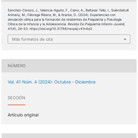
Sanchez-Cerezo, J., Valencia-Agudo, F., Calvo, A., Baltasar Tello, I., Solerdelcoll
Arimany, M., Fàbrega Ribera, M., & Ilzarbe, D. (2024). Experiencias con
simulación clínica para la formación de residentes de Psiquiatría y Psicología
Clínica de la Infancia y la Adolescencia.
Revista De Psiquiatría Infanto-Juvenil
,
41
(4), 24–33. https://doi.org/10.31766/revpsij.v41n4a3
Más formatos de cita
NÚMERO
Vol. 41 Núm. 4 (2024): Octubre - Diciembre
SECCIÓN
Artículo original