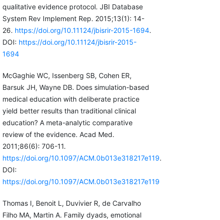
qualitative evidence protocol. JBI Database
System Rev Implement Rep. 2015;13(1): 14-
26.
https://doi.org/10.11124/jbisrir-2015-1694
.
DOI:
https://doi.org/10.11124/jbisrir-2015-
1694
McGaghie WC, Issenberg SB, Cohen ER,
Barsuk JH, Wayne DB. Does simulation-based
medical education with deliberate practice
yield better results than traditional clinical
education? A meta-analytic comparative
review of the evidence. Acad Med.
2011;86(6): 706-11.
https://doi.org/10.1097/ACM.0b013e318217e119
.
DOI:
https://doi.org/10.1097/ACM.0b013e318217e119
Thomas I, Benoit L, Duvivier R, de Carvalho
Filho MA, Martin A. Family dyads, emotional