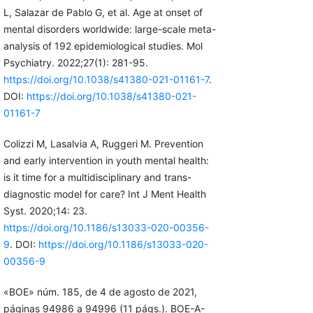
L, Salazar de Pablo G, et al. Age at onset of
mental disorders worldwide: large-scale meta-
analysis of 192 epidemiological studies. Mol
Psychiatry. 2022;27(1): 281-95.
https://doi.org/10.1038/s41380-021-01161-7
.
DOI:
https://doi.org/10.1038/s41380-021-
01161-7
Colizzi M, Lasalvia A, Ruggeri M. Prevention
and early intervention in youth mental health:
is it time for a multidisciplinary and trans-
diagnostic model for care? Int J Ment Health
Syst. 2020;14: 23.
https://doi.org/10.1186/s13033-020-00356-
9
. DOI:
https://doi.org/10.1186/s13033-020-
00356-9
«BOE» núm. 185, de 4 de agosto de 2021,
páginas 94986 a 94996 (11 págs.). BOE-A-