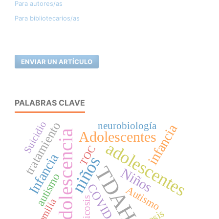
Para autores/as
Para bibliotecarios/as
ENVIAR UN ARTÍCULO
PALABRAS CLAVE
Suicidio
tratamiento
neurobiología
infancia
Adolescencia
Adolescentes
adolescentes
TOC
Infancia
niños
TDAH
Niños
autismo
COVID-19
Autismo
psicosis
Familia