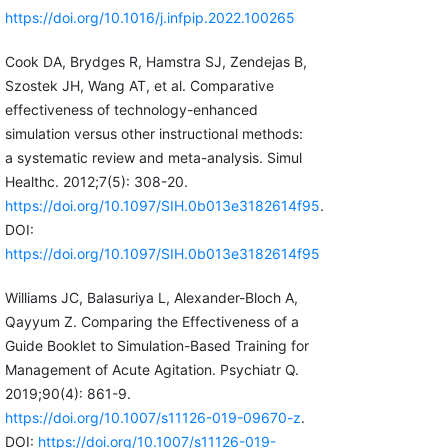
https://doi.org/10.1016/j.infpip.2022.100265
Cook DA, Brydges R, Hamstra SJ, Zendejas B,
Szostek JH, Wang AT, et al. Comparative
effectiveness of technology-enhanced
simulation versus other instructional methods:
a systematic review and meta-analysis. Simul
Healthc. 2012;7(5): 308-20.
https://doi.org/10.1097/SIH.0b013e3182614f95
.
DOI:
https://doi.org/10.1097/SIH.0b013e3182614f95
Williams JC, Balasuriya L, Alexander-Bloch A,
Qayyum Z. Comparing the Effectiveness of a
Guide Booklet to Simulation-Based Training for
Management of Acute Agitation. Psychiatr Q.
2019;90(4): 861-9.
https://doi.org/10.1007/s11126-019-09670-z
.
DOI:
https://doi.org/10.1007/s11126-019-