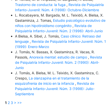
Trastorno de conducta: la fuga
,
Revista de Psiquiatría
Infanto-Juvenil: Núm. 4 (1998): Octubre-Diciembre
L. Rocabayera, M. Bargada, M. L. Teixidó, A. Bielsa, X.
Gastaminza, J. Tomas,
Estudio psicológico evolutivo de
niños con hipotiroidismo congénito
,
Revista de
Psiquiatría Infanto-Juvenil: Núm. 2 (1996): Abril-Junio
A Bielsa, A. Sibel, J. Tomás,
Caso clínico: Retraso del
lenguaje
,
Revista de Psiquiatría Infanto-Juvenil: Núm. 1
(1999): Enero-Marzo
J. Tomás, N. Bassas, X. Gastaminza, R. Vacas, R.
Passols,
Anorexia mental: estudio de campo
,
Revista
de Psiquiatría Infanto-Juvenil: Núm. 2 (1990): Abril-
Junio
J. Tomás, A. Bielsa, M. L. Teixido, X. Gastaminza, C.
Crespo,
La olanzapina en el tratamiento de la
esquizofrenia de inicio en la infancia
,
Revista de
Psiquiatría Infanto-Juvenil: Núm. 3 (1998): Julio-
Septiembre
1
2
3
>
>>