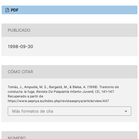
PDF
PUBLICADO
1998-09-30
CÓMO CITAR
Tomás, J., Ampudia, M. S., Bargadá, M., & Bielsa, A. (1998). Trastorno de
conducta: la fuga.
Revista De Psiquiatría Infanto-Juvenil
, (3), 141–147.
Recuperado a partir de
https://www.aepnya.eu/index.php/revistaaepnya/article/view/447
Más formatos de cita
NÚMERO