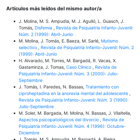
Artículos más leídos del mismo autor/a
J. Molina, M. S. Ampudia, M. J. Agulló, L. Guasch, J.
Tomás,
Disfemia
,
Revista de Psiquiatría Infanto-Juvenil:
Núm. 2 (1999): Abril-Junio
M. Molina, J. Tomás, E. Baeza, M. Sarlé,
Mutismo
selectivo
,
Revista de Psiquiatría Infanto-Juvenil: Núm. 2
(1999): Abril-Junio
H. Alvarado, M. Torres, M. Bargadá, R. Vacas, X.
Gastaminza, J. Tomas,
Caso Clinico
,
Revista de
Psiquiatría Infanto-Juvenil: Núm. 3 (2000): Julio-
Septiembre
J. Tomás, I. Paredes, N. Bassas,
Tratamiento con
ciproheptadina en la anorexia mental del adolescente
,
Revista de Psiquiatría Infanto-Juvenil: Núm. 3 (1990):
Julio-Septiembre
M. Soler, M. Bargada, M. Molina, N. Bassas, J. Vilaltella,
Aspectos psicopatológicos del divorcio
,
Revista de
Psiquiatría Infanto-Juvenil: Núm. 4 (1996): Octubre-
Diciembre
J. Tomás, M. S. Ampudia, M. Bargadá, A. Bielsa,