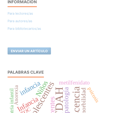
INFORMACIÓN
Para lectores/as
Para autores/as
Para bibliotecarios/as
ENVIAR UN ARTÍCULO
PALABRAS CLAVE
infancia
metilfenidato
Niños
adolescentes
Anorexia
psicosis
TDAH
Psicopatología
comorbilidad
psiquiatría infantil
Infancia
TOC