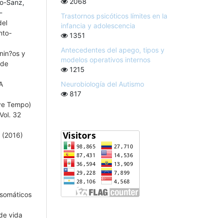
2068
go-Sanz,
-
Trastornos psicóticos límites en la
el
infancia y adolescencia
nto-
1351
Antecedentes del apego, tipos y
nin?os y
modelos operativos internos
 de
1215
Neurobiología del Autismo
A
817
ive Tempo)
Vol. 32
4 (2016)
 somáticos
de vida