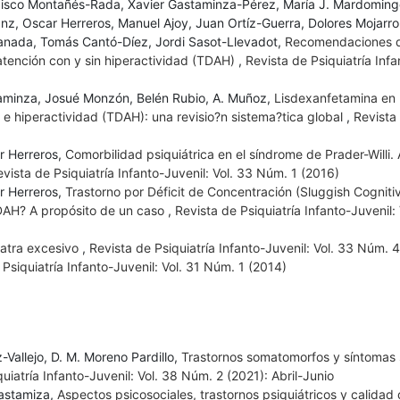
ncisco Montañés-Rada, Xavier Gastaminza-Pérez, María J. Mardomin
z, Oscar Herreros, Manuel Ajoy, Juan Ortíz-Guerra, Dolores Mojarro
Granada, Tomás Cantó-Díez, Jordi Sasot-Llevadot,
Recomendaciones d
 atención con y sin hiperactividad (TDAH)
,
Revista de Psiquiatría Infa
taminza, Josué Monzón, Belén Rubio, A. Muñoz,
Lisdexanfetamina en 
 e hiperactividad (TDAH): una revisio?n sistema?tica global
,
Revista
ar Herreros,
Comorbilidad psiquiátrica en el síndrome de Prader-Willi. 
vista de Psiquiatría Infanto-Juvenil: Vol. 33 Núm. 1 (2016)
ar Herreros,
Trastorno por Déficit de Concentración (Sluggish Cognit
TDAH? A propósito de un caso
,
Revista de Psiquiatría Infanto-Juvenil: 
iatra excesivo
,
Revista de Psiquiatría Infanto-Juvenil: Vol. 33 Núm. 
 Psiquiatría Infanto-Juvenil: Vol. 31 Núm. 1 (2014)
Vallejo, D. M. Moreno Pardillo,
Trastornos somatomorfos y síntomas
uiatría Infanto-Juvenil: Vol. 38 Núm. 2 (2021): Abril-Junio
Gastamiza,
Aspectos psicosociales, trastornos psiquiátricos y calidad 