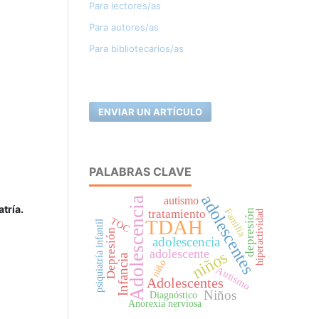
Para lectores/as
Para autores/as
Para bibliotecarios/as
ENVIAR UN ARTÍCULO
PALABRAS CLAVE
adolescentes
autismo
Adolescencia
tría.
Familia
depresión
tratamiento
hiperactividad
TOC
TDAH
psiquiatría infantil
Depresión
adolescencia
adolescente
niños
Infancia
niño
Autismo
Adolescentes
Niños
Diagnóstico
Anorexia nerviosa