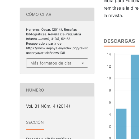
Nota para Editori
remitirse a la di
CÓMO CITAR
la revista.
Herreros, Óscar. (2014). Reseñas
Bibliográficas.
Revista De Psiquiatría
Infanto-Juvenil
,
31
(4), 52–53.
DESCARGAS
Recuperado a partir de
https://www.aepnya.eu/index.php/revist
aaepnya/article/view/138
Más formatos de cita
NÚMERO
Vol. 31 Núm. 4 (2014)
SECCIÓN