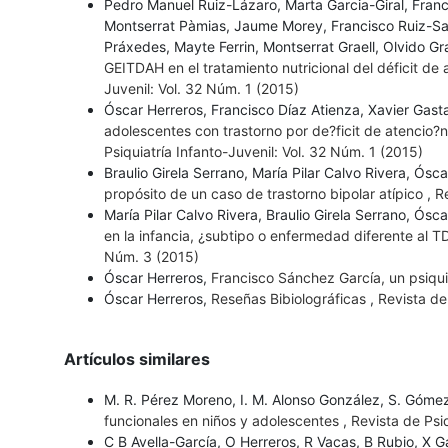
Pedro Manuel Ruiz-Lázaro, Marta Garcia-Giral, Fra
Montserrat Pàmias, Jaume Morey, Francisco Ruiz-San
Práxedes, Mayte Ferrin, Montserrat Graell, Olvido 
GEITDAH en el tratamiento nutricional del déficit de
Juvenil: Vol. 32 Núm. 1 (2015)
Óscar Herreros, Francisco Díaz Atienza, Xavier Gas
adolescentes con trastorno por de?ficit de atencio?n
Psiquiatría Infanto-Juvenil: Vol. 32 Núm. 1 (2015)
Braulio Girela Serrano, María Pilar Calvo Rivera, Ósc
propósito de un caso de trastorno bipolar atípico
,
Re
María Pilar Calvo Rivera, Braulio Girela Serrano, Ósc
en la infancia, ¿subtipo o enfermedad diferente al 
Núm. 3 (2015)
Óscar Herreros,
Francisco Sánchez García, un psiqu
Óscar Herreros,
Reseñas Bibiolográficas
,
Revista de
Artículos similares
M. R. Pérez Moreno, I. M. Alonso González, S. Gómez-
funcionales en niños y adolescentes
,
Revista de Psiq
C B Avella-García, O Herreros, R Vacas, B Rubio, X 