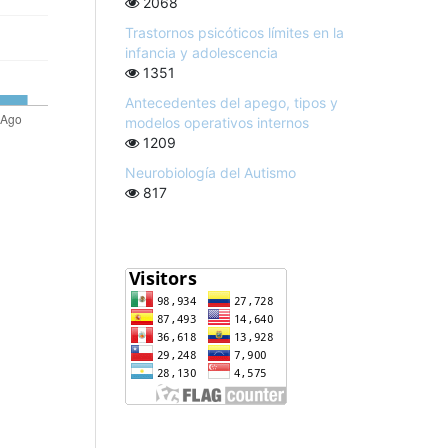
2068
Trastornos psicóticos límites en la
infancia y adolescencia
1351
Antecedentes del apego, tipos y
modelos operativos internos
1209
Neurobiología del Autismo
817