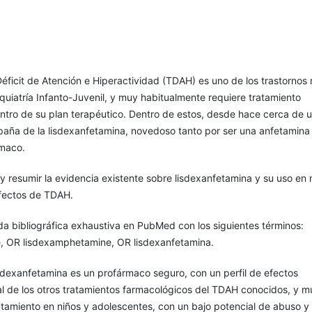
Déficit de Atención e Hiperactividad (TDAH) es uno de los trastornos
quiatría Infanto-Juvenil, y muy habitualmente requiere tratamiento
ntro de su plan terapéutico. Dentro de estos, desde hace cerca de 
paña de la lisdexanfetamina, novedoso tanto por ser una anfetamin
rmaco.
r y resumir la evidencia existente sobre lisdexanfetamina y su uso en 
fectos de TDAH.
a bibliográfica exhaustiva en PubMed con los siguientes términos:
, OR lisdexamphetamine, OR lisdexanfetamina.
lisdexanfetamina es un profármaco seguro, con un perfil de efectos
al de los otros tratamientos farmacológicos del TDAH conocidos, y m
atamiento en niños y adolescentes, con un bajo potencial de abuso y