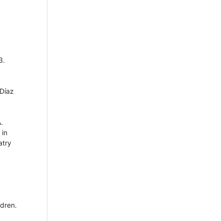
3.
 Díaz
.
 in
atry
ldren.