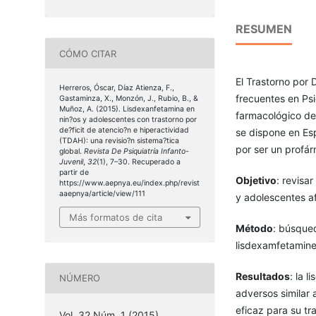
RESUMEN
CÓMO CITAR
El Trastorno por 
Herreros, Óscar, Díaz Atienza, F.,
frecuentes en Psi
Gastaminza, X., Monzón, J., Rubio, B., &
Muñoz, A. (2015). Lisdexanfetamina en
farmacológico de
nin?os y adolescentes con trastorno por
de?ficit de atencio?n e hiperactividad
se dispone en Es
(TDAH): una revisio?n sistema?tica
por ser un profá
global.
Revista De Psiquiatría Infanto-
Juvenil
,
32
(1), 7–30. Recuperado a
partir de
Objetivo
: revisa
https://www.aepnya.eu/index.php/revist
aaepnya/article/view/111
y adolescentes a
Más formatos de cita
Método
: búsqued
lisdexamfetamine
Resultados
: la 
NÚMERO
adversos similar 
eficaz para su tr
Vol. 32 Núm. 1 (2015)