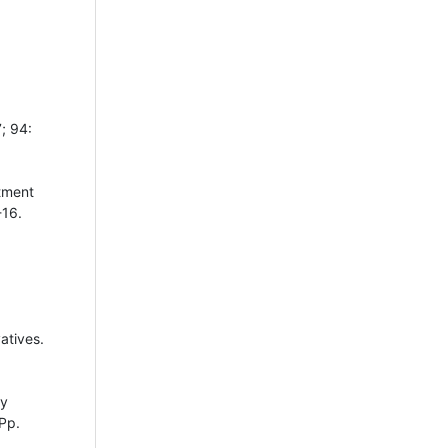
; 94:
tment
-16.
atives.
ty
Pp.