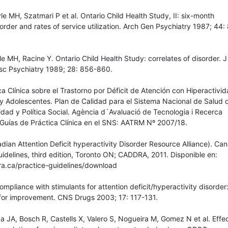
le MH, Szatmari P et al. Ontario Child Health Study, II: six-month
order and rates of service utilization. Arch Gen Psychiatry 1987; 44:
le MH, Racine Y. Ontario Child Health Study: correlates of disorder. 
sc Psychiatry 1989; 28: 856-860.
ca Clínica sobre el Trastorno por Déficit de Atención con Hiperactivi
y Adolescentes. Plan de Calidad para el Sistema Nacional de Salud 
idad y Política Social. Agència d´Avaluació de Tecnologia i Recerca
Guías de Práctica Clínica en el SNS: AATRM Nº 2007/18.
an Attention Deficit hyperactivity Disorder Resource Alliance). Ca
delines, third edition, Toronto ON; CADDRA, 2011. Disponible en:
a.ca/practice-guidelines/download
mpliance with stimulants for attention deficit/hyperactivity disorder:
or improvement. CNS Drugs 2003; 17: 117-131.
 JA, Bosch R, Castells X, Valero S, Nogueira M, Gomez N et al. Effec