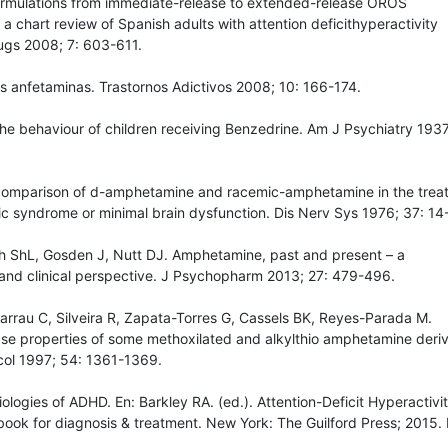
ormulations from immediate-release to extended-release OROS
a chart review of Spanish adults with attention deficithyperactivity
ugs 2008; 7: 603-611.
s anfetaminas. Trastornos Adictivos 2008; 10: 166-174.
he behaviour of children receiving Benzedrine. Am J Psychiatry 1937
comparison of d-amphetamine and racemic-amphetamine in the trea
ic syndrome or minimal brain dysfunction. Dis Nerv Sys 1976; 37: 14
th ShL, Gosden J, Nutt DJ. Amphetamine, past and present – a
and clinical perspective. J Psychopharm 2013; 27: 479-496.
arrau C, Silveira R, Zapata-Torres G, Cassels BK, Reyes-Parada M.
e properties of some methoxilated and alkylthio amphetamine deriv
ol 1997; 54: 1361-1369.
iologies of ADHD. En: Barkley RA. (ed.). Attention-Deficit Hyperactivi
ook for diagnosis & treatment. New York: The Guilford Press; 2015. 