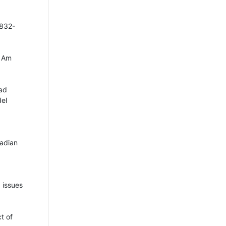
 832-
J Am
dad
del
nadian
 issues
t of