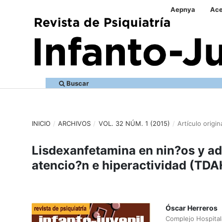
Aepnya
Ace
Buscar
INICIO
/
ARCHIVOS
/
VOL. 32 NÚM. 1 (2015)
/
Artículo origin
Lisdexanfetamina en nin?os y ad
atencio?n e hiperactividad (TDAH
Óscar Herreros
Complejo Hospital