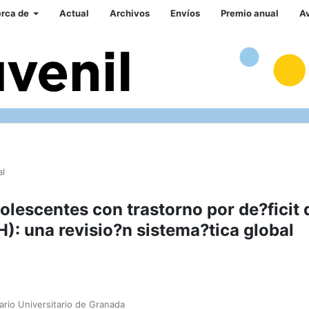
rca de
Actual
Archivos
Envíos
Premio anual
A
al
olescentes con trastorno por de?ficit 
): una revisio?n sistema?tica global
ario Universitario de Granada