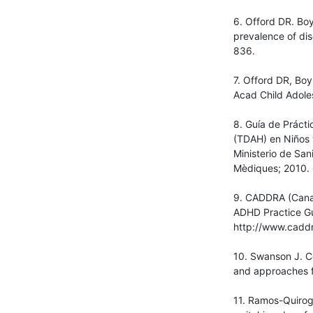
6. Offord DR. Boy
prevalence of dis
836.
7. Offord DR, Boy
Acad Child Adole
8. Guía de Prácti
(TDAH) en Niños 
Ministerio de San
Mèdiques; 2010. 
9. CADDRA (Canadi
ADHD Practice Gui
http://www.caddr
10. Swanson J. Co
and approaches f
11. Ramos-Quiroga