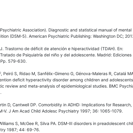
Psychiatric Association). Diagnostic and statistical manual of mental
edition (DSM-5). American Psychiatric Publishing: Washington DC; 201
 Trastorno de déficit de atención e hiperactividad (TDAH). En:
atado de Psiquiatría del niño y del adolescente. Madrid: Ediciones
 Pp. 579-630.
F, Peiró S, Ridao M, Sanfélix-Gimeno G, Génova-Maleras R, Catalá MA
ention deficit hyperactivity disorder among children and adolescents
ic review and meta-analysis of epidemiological studies. BMC Psychi
.
tin D, Cantwell DP. Comorbidity in ADHD: Implications for Research,
M-V. J Am Acad Child Adolesc Psychiatry 1997; 36: 1065-1079.
illiams S, McGee R, Silva PA. DSM-III disorders in preadolescent chi
try 1987; 44: 69-76.