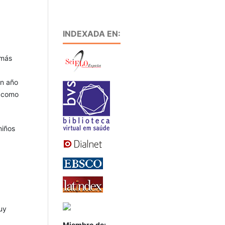
INDEXADA EN:
 más
un año
a como
niños
uy
Miembro de: