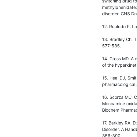
switching drug f
methylphenidate: 
disorder. CNS Dr
12. Robledo P. La
13. Bradley Ch. T
577-585.
14. Gross MD. A 
of the hyperkinet
15. Heal DJ, Smi
pharmacological 
16. Scorza MC, C
Monoamine oxidas
Biochem Pharmac
17. Barkley RA. Et
Disorder. A Handb
356-390.