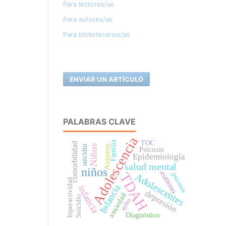
Para lectores/as
Para autores/as
Para bibliotecarios/as
ENVIAR UN ARTÍCULO
PALABRAS CLAVE
Adolescencia
Familia
TOC
comorbilidad
Autismo
Niños
suicidio
Psicosis
Epidemiología
salud mental
niños
autismo
TDAH
psicosis
Adolescentes
hiperactividad
Infancia
infancia
depresión
ansiedad
Suicidio
niño
Diagnóstico