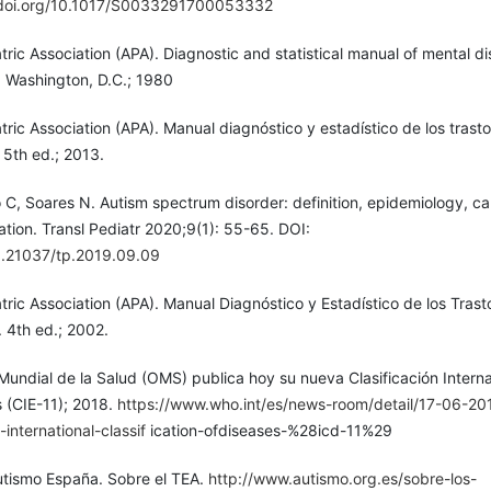
/doi.org/10.1017/S0033291700053332
ric Association (APA). Diagnostic and statistical manual of mental di
. Washington, D.C.; 1980
ric Association (APA). Manual diagnóstico y estadístico de los trast
5th ed.; 2013.
C, Soares N. Autism spectrum disorder: definition, epidemiology, ca
uation. Transl Pediatr 2020;9(1): 55-65. DOI:
10.21037/tp.2019.09.09
ric Association (APA). Manual Diagnóstico y Estadístico de los Trast
 4th ed.; 2002.
undial de la Salud (OMS) publica hoy su nueva Clasificación Interna
(CIE-11); 2018.
https://www.who.int/es/news-room/detail/17-06-20
nternational-classif
ication-ofdiseases-%28icd-11%29
tismo España. Sobre el TEA.
http://www.autismo.org.es/sobre-los-