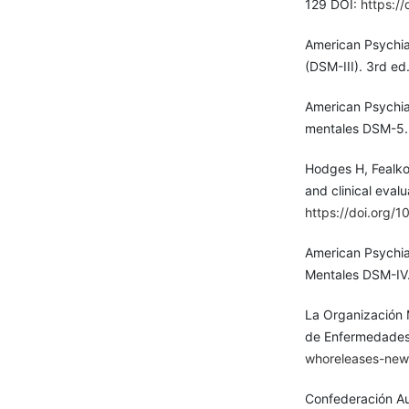
129 DOI:
https:/
American Psychiat
(DSM-III). 3rd ed
American Psychiat
mentales DSM-5. 
Hodges H, Fealko 
and clinical eval
https://doi.org/
American Psychiat
Mentales DSM-IV.
La Organización M
de Enfermedades 
whoreleases-new-i
Confederación Au