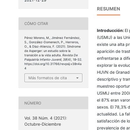
RESUMEN
CÓMO CITAR
Introducción:
El
(USMIJ) a las Uni
Pérez Moreno, M., Jiménez Fernández,
S., González-Domenech, P., Herreros,
existe una alta p
O., & Díaz-Atienza, F. (2021). Síndrome
aparición de tra
de Asperger: un estudio sobre la
transición a la vida adulta.
Revista De
enfrentarse a dif
Psiquiatría Infanto-Juvenil
,
38
(4), 18–32.
https://doi.org/10.31766/revpsij.v38n4a
explorar la evolu
4
HUVN de Granada
Más formatos de cita
descriptivo y tra
muestreo oportun
USMIJ entre 200
el 87% eran varon
NÚMERO
sexos. El 78,3% d
actualidad. La fa
Vol. 38 Núm. 4 (2021):
satisfacción de l
Octubre-Diciembre
prevalencia de an