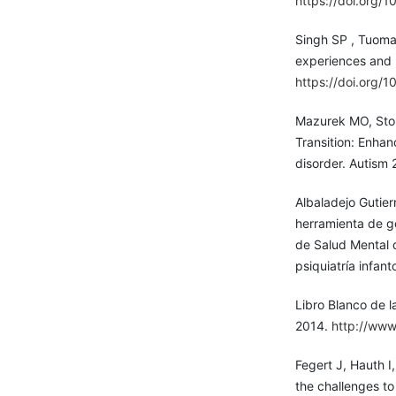
https://doi.org/
Singh SP , Tuomai
experiences and 
https://doi.org/
Mazurek MO, Stob
Transition: Enha
disorder. Autism
Albaladejo Gutier
herramienta de ge
de Salud Mental d
psiquiatría infan
Libro Blanco de la
2014.
http://www
Fegert J, Hauth I
the challenges to 