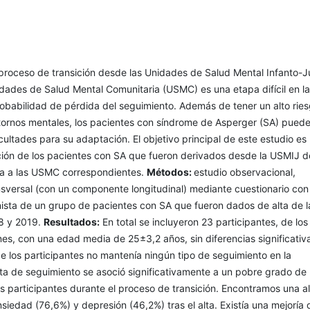
 proceso de transición desde las Unidades de Salud Mental Infanto-J
dades de Salud Mental Comunitaria (USMC) es una etapa difícil en l
robabilidad de pérdida del seguimiento. Además de tener un alto rie
stornos mentales, los pacientes con síndrome de Asperger (SA) pued
icultades para su adaptación. El objetivo principal de este estudio es
ción de los pacientes con SA que fueron derivados desde la USMIJ d
 a las USMC correspondientes.
Métodos:
estudio observacional,
nsversal (con un componente longitudinal) mediante cuestionario con
ista de un grupo de pacientes con SA que fueron dados de alta de l
8 y 2019.
Resultados:
En total se incluyeron 23 participantes, de los
es, con una edad media de 25±3,2 años, sin diferencias significativ
e los participantes no mantenía ningún tipo de seguimiento en la
lta de seguimiento se asoció significativamente a un pobre grado de
os participantes durante el proceso de transición. Encontramos una al
siedad (76,6%) y depresión (46,2%) tras el alta. Existía una mejoría 