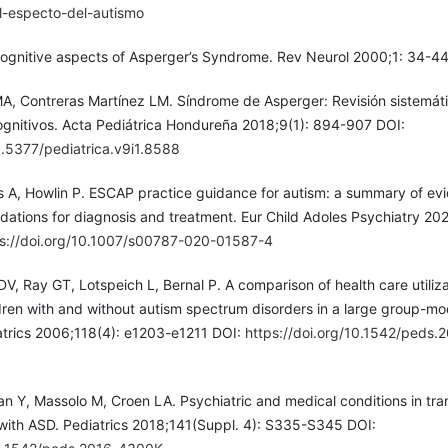
l-especto-del-autismo
cognitive aspects of Asperger’s Syndrome. Rev Neurol 2000;1: 34-4
, Contreras Martínez LM. Síndrome de Asperger: Revisión sistemát
gnitivos. Acta Pediátrica Hondureña 2018;9(1): 894-907 DOI:
0.5377/pediatrica.v9i1.8588
s A, Howlin P. ESCAP practice guidance for autism: a summary of ev
tions for diagnosis and treatment. Eur Child Adoles Psychiatry 202
ps://doi.org/10.1007/s00787-020-01587-4
DV, Ray GT, Lotspeich L, Bernal P. A comparison of health care utiliza
dren with and without autism spectrum disorders in a large group-mo
iatrics 2006;118(4): e1203-e1211 DOI:
https://doi.org/10.1542/peds.
 Y, Massolo M, Croen LA. Psychiatric and medical conditions in tran
 with ASD. Pediatrics 2018;141(Suppl. 4): S335-S345 DOI: