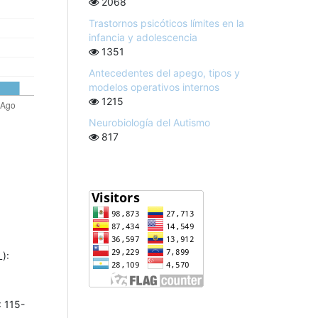
2068
Trastornos psicóticos límites en la
infancia y adolescencia
1351
Antecedentes del apego, tipos y
modelos operativos internos
1215
Neurobiología del Autismo
817
):
: 115-