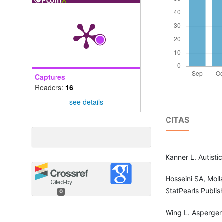
Captures
Readers:
16
see details
CITAS
Kanner L. Autisti
Hosseini SA, Moll
StatPearls Publis
0
Wing L. Asperger’