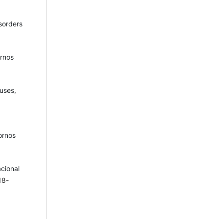
sorders
ornos
uses,
ornos
cional
18-