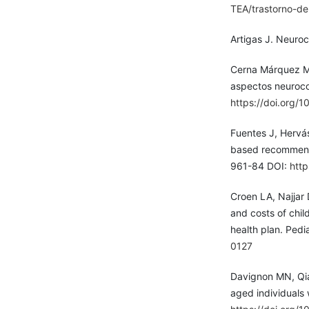
TEA/trastorno-de
Artigas J. Neuro
Cerna Márquez MA
aspectos neuroco
https://doi.org/1
Fuentes J, Hervá
based recommenda
961-84 DOI:
htt
Croen LA, Najjar 
and costs of chil
health plan. Ped
0127
Davignon MN, Qian
aged individuals