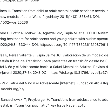
10.1542/peds.2016-4300K
nen H. Transition from child to adult mental health services: needs, b
new models of care. World Psychiatry 2015;14(3): 358-61. DOI:
10.1002/wps.20266
be G, Loftin R, Malow BA, Agrawal MM, Tapia M, et al. ECHO Autis
ncing healthcare for adolescents and young adults with autism spect
 2020;24(3): 633-44 DOI:
https://doi.org/10.1177/136236131987961
rez E, Pérez Valiente E, Espín Jaime JC. Elaboración de un modelo d
stión (Ficha de Transición) para pacientes en transición desde los S
el Niño y el Adolescente hacia la Salud Mental de Adultos. Revista 
to-juvenil 2020;37(3): 20-8 DOI:
https://doi.org/10.31766/revpsij.v3
 Psiquiatría del Niño y el Adolescente [Internet]. Fundación Alicia Ko
.madrid.org/cs/
, Banaschewski T, Freyberger H. Transitions from adolescence to adu
establish “transition psichiatry”. Key Issue Paper; 2016.