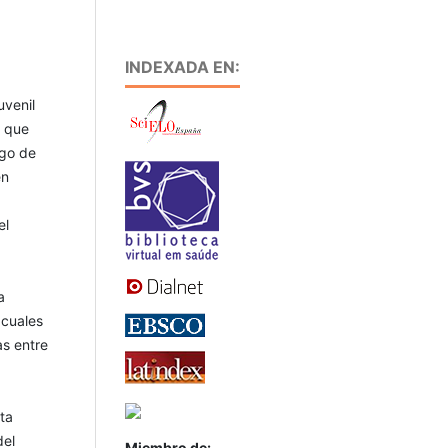
INDEXADA EN:
uvenil
a que
sgo de
en
el
a
 cuales
as entre
ta
del
Miembro de: