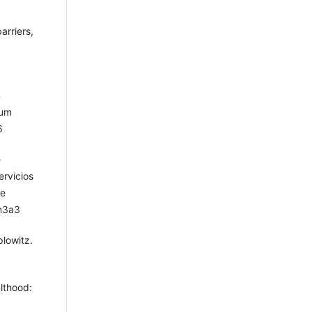
arriers,
m
rum
6
e
ervicios
de
7n3a3
plowitz.
lthood: