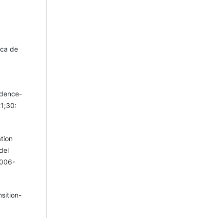
4
ica de
idence-
1;30:
tion
del
2006-
sition-