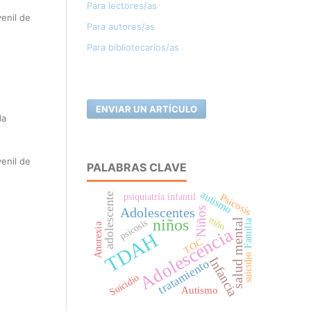
Para lectores/as
enil de
Para autores/as
Para bibliotecarios/as
ENVIAR UN ARTÍCULO
da
enil de
PALABRAS CLAVE
autismo
adolescente
Psicosis
psiquiatría infantil
Adolescentes
Niños
niño
niños
salud mental
psicosis
Familia
Anorexia
Adolescencia
TDAH
TOC
suicidio
Infancia
tratamiento
Suicidio
Autismo