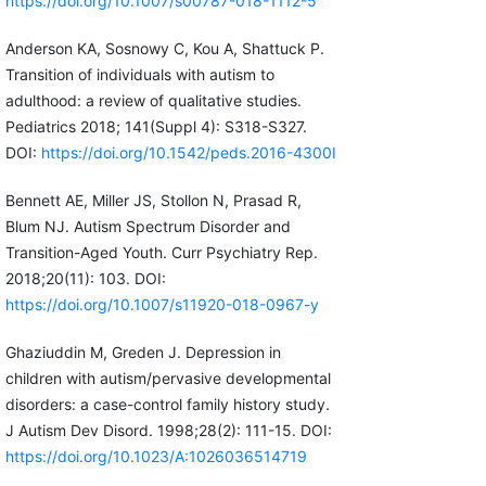
https://doi.org/10.1007/s00787-018-1112-5
Anderson KA, Sosnowy C, Kou A, Shattuck P.
Transition of individuals with autism to
adulthood: a review of qualitative studies.
Pediatrics 2018; 141(Suppl 4): S318-S327.
DOI:
https://doi.org/10.1542/peds.2016-4300I
Bennett AE, Miller JS, Stollon N, Prasad R,
Blum NJ. Autism Spectrum Disorder and
Transition-Aged Youth. Curr Psychiatry Rep.
2018;20(11): 103. DOI:
https://doi.org/10.1007/s11920-018-0967-y
Ghaziuddin M, Greden J. Depression in
children with autism/pervasive developmental
disorders: a case-control family history study.
J Autism Dev Disord. 1998;28(2): 111-15. DOI:
https://doi.org/10.1023/A:1026036514719