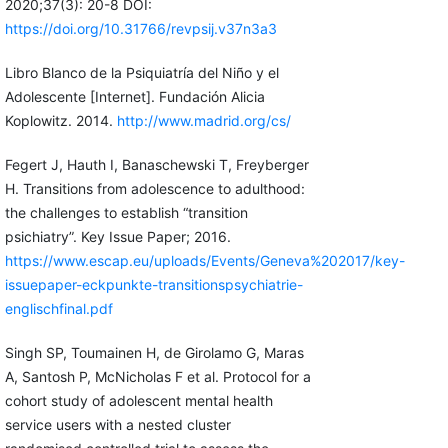
2020;37(3): 20-8 DOI:
https://doi.org/10.31766/revpsij.v37n3a3
Libro Blanco de la Psiquiatría del Niño y el
Adolescente [Internet]. Fundación Alicia
Koplowitz. 2014.
http://www.madrid.org/cs/
Fegert J, Hauth I, Banaschewski T, Freyberger
H. Transitions from adolescence to adulthood:
the challenges to establish “transition
psichiatry”. Key Issue Paper; 2016.
https://www.escap.eu/uploads/Events/Geneva%202017/key-
issuepaper-eckpunkte-transitionspsychiatrie-
englischfinal.pdf
Singh SP, Toumainen H, de Girolamo G, Maras
A, Santosh P, McNicholas F et al. Protocol for a
cohort study of adolescent mental health
service users with a nested cluster