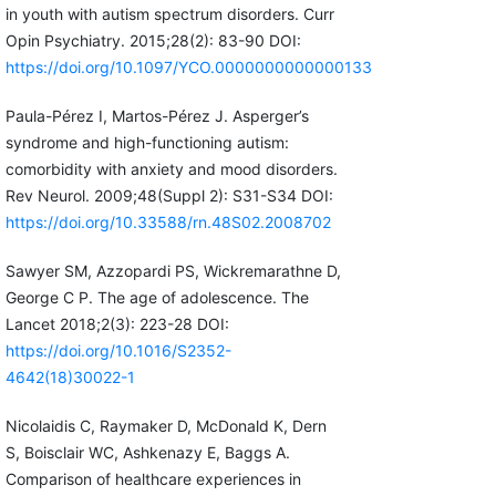
in youth with autism spectrum disorders. Curr
Opin Psychiatry. 2015;28(2): 83-90 DOI:
https://doi.org/10.1097/YCO.0000000000000133
Paula-Pérez I, Martos-Pérez J. Asperger’s
syndrome and high-functioning autism:
comorbidity with anxiety and mood disorders.
Rev Neurol. 2009;48(Suppl 2): S31-S34 DOI:
https://doi.org/10.33588/rn.48S02.2008702
Sawyer SM, Azzopardi PS, Wickremarathne D,
George C P. The age of adolescence. The
Lancet 2018;2(3): 223-28 DOI:
https://doi.org/10.1016/S2352-
4642(18)30022-1
Nicolaidis C, Raymaker D, McDonald K, Dern
S, Boisclair WC, Ashkenazy E, Baggs A.
Comparison of healthcare experiences in