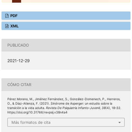
PDF
XML
PUBLICADO
2021-12-29
CÓMO CITAR
Pérez Moreno, M., Jiménez Fernández, S., González-Domenech, P., Herreros,
O., & Díaz-Atienza, F. (2021). Síndrome de Asperger: un estudio sobre la
transición a la vida adulta.
Revista De Psiquiatría Infanto-Juvenil
,
38
(4), 18–32.
https://doi.org/10.31766/revpsij.v38n4a4
Más formatos de cita