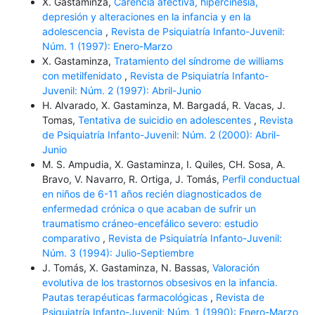
X. Gastaminza,
Carencia afectiva, hipercinesia,
depresión y alteraciones en la infancia y en la
adolescencia
,
Revista de Psiquiatría Infanto-Juvenil:
Núm. 1 (1997): Enero-Marzo
X. Gastaminza,
Tratamiento del síndrome de williams
con metilfenidato
,
Revista de Psiquiatría Infanto-
Juvenil: Núm. 2 (1997): Abril-Junio
H. Alvarado, X. Gastaminza, M. Bargadá, R. Vacas, J.
Tomas,
Tentativa de suicidio en adolescentes
,
Revista
de Psiquiatría Infanto-Juvenil: Núm. 2 (2000): Abril-
Junio
M. S. Ampudia, X. Gastaminza, I. Quiles, CH. Sosa, A.
Bravo, V. Navarro, R. Ortiga, J. Tomás,
Perfil conductual
en niños de 6-11 años recién diagnosticados de
enfermedad crónica o que acaban de sufrir un
traumatismo cráneo-encefálico severo: estudio
comparativo
,
Revista de Psiquiatría Infanto-Juvenil:
Núm. 3 (1994): Julio-Septiembre
J. Tomás, X. Gastaminza, N. Bassas,
Valoración
evolutiva de los trastornos obsesivos en la infancia.
Pautas terapéuticas farmacológicas
,
Revista de
Psiquiatría Infanto-Juvenil: Núm. 1 (1990): Enero-Marzo