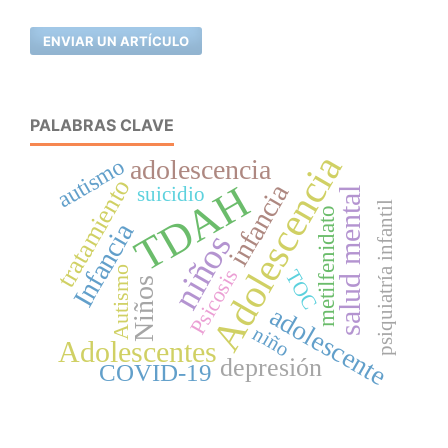
ENVIAR UN ARTÍCULO
PALABRAS CLAVE
Adolescencia
autismo
adolescencia
tratamiento
TDAH
infancia
suicidio
salud mental
psiquiatría infantil
metilfenidato
Infancia
niños
Psicosis
Autismo
TOC
Niños
adolescente
niño
Adolescentes
depresión
COVID-19