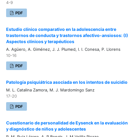
4-9
PDF
Estudio clínico comparativo en la adolescencia entre
trastornos de conducta y trastornos afectivo-ansiosos: (I)
Aspectos clínicos y terapéuticos
A. Agüero, A. Giménez, J. J. Plumed, l. l. Conesa, P. Llorens
10-16
PDF
Patología psiquiátrica asociada en los intentos de suicidio
M. L. Catalina Zamora, M. J. Mardomingo Sanz
17-20
PDF
Cuestionario de personalidad de Eysenck en la evaluación
y diagnóstico de niños y adolescentes
P. M. Ruiz Lázaro, A. P Bonals, J. M Velilla Picazo