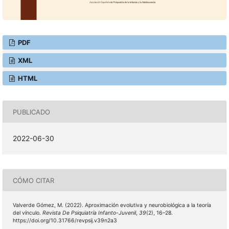
PDF
XML
HTML
PUBLICADO
2022-06-30
CÓMO CITAR
Valverde Gómez, M. (2022). Aproximación evolutiva y neurobiológica a la teoría
del vínculo.
Revista De Psiquiatría Infanto-Juvenil
,
39
(2), 16–28.
https://doi.org/10.31766/revpsij.v39n2a3