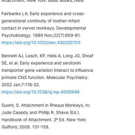
Attachment. New York: Basic Books;1969.
Fairbanks LA. Early experience and cross-
generational continuity of mother–infant
contact in vervet monkeys. Developmental
Psychobiology. 1989 Nov;22(7):669-81.
https://doi.org/10.1002/dev.420220703
Bennett AJ, Lesch, KP, Heils A, Long JG, Shoaf
SE, et al. Early experience and serotonin
transporter gene variation interact to influence
primate CNS function. Molecular Psychiatry.
2002 Jan;7:118-22.
https://doi.org/10.1038/sj.mp.4000949
Suomi, S. Attachment in Rhesus Monkeys. In:
Jude Cassidy and Phillip R. Shave (Ed.).
Handbook of Attachment. 2º Ed. New York:
Guilford; 2008. 131-158.