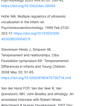
Psychobiology 2005 Nov;47(3): 230-42.
https://doi.org/10.1002/dev.20093
Hofer MA. Multiple regulators of ultrasonic
vocalization in the infant rat.
Psychoneuroendocrinology. 1996 Feb;21(2):
203-17.
https://doi.org/10.1016/0306-
4530(95)00042-9
Stevenson-Hinde J, Simpson AE.
Temperament and relationships. Ciba
Foundation symposium 89- Temperamental
Differences in Infants and Young Children.
2008 May 30; 51-65.
https://doi.org/10.1002/9780470720714.ch4
Van der Horst FCP, Van der Veer R, Van
Ijzendoorn, MH. John Bowlby and ethology: An
annotated interview with Robert Hinde.
Attachment & Human Development. 2007 Dec;