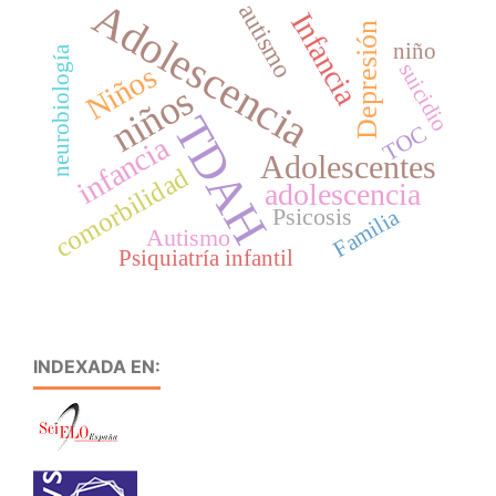
Adolescencia
autismo
Infancia
Depresión
niño
neurobiología
suicidio
Niños
niños
TDAH
TOC
infancia
Adolescentes
comorbilidad
adolescencia
Psicosis
Familia
Autismo
Psiquiatría infantil
INDEXADA EN: