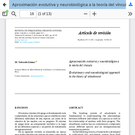
Aproximación evolutiva y neurobiológica a la teoría del vínculo