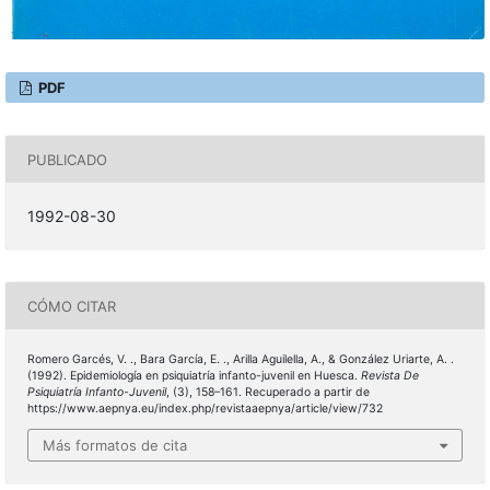
PDF
PUBLICADO
1992-08-30
CÓMO CITAR
Romero Garcés, V. ., Bara García, E. ., Arilla Aguilella, A., & González Uriarte, A. .
(1992). Epidemiología en psiquiatría infanto-juvenil en Huesca.
Revista De
Psiquiatría Infanto-Juvenil
, (3), 158–161. Recuperado a partir de
https://www.aepnya.eu/index.php/revistaaepnya/article/view/732
Más formatos de cita