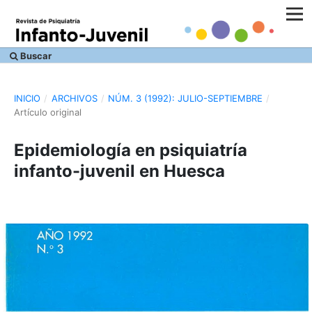
Buscar
INICIO
/
ARCHIVOS
/
NÚM. 3 (1992): JULIO-SEPTIEMBRE
/
Artículo original
Epidemiología en psiquiatría
infanto-juvenil en Huesca