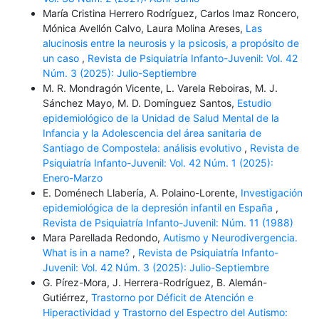
María Cristina Herrero Rodríguez, Carlos Imaz Roncero,
Mónica Avellón Calvo, Laura Molina Areses,
Las
alucinosis entre la neurosis y la psicosis, a propósito de
un caso
,
Revista de Psiquiatría Infanto-Juvenil: Vol. 42
Núm. 3 (2025): Julio-Septiembre
M. R. Mondragón Vicente, L. Varela Reboiras, M. J.
Sánchez Mayo, M. D. Domínguez Santos,
Estudio
epidemiológico de la Unidad de Salud Mental de la
Infancia y la Adolescencia del área sanitaria de
Santiago de Compostela: análisis evolutivo
,
Revista de
Psiquiatría Infanto-Juvenil: Vol. 42 Núm. 1 (2025):
Enero-Marzo
E. Doménech Llabería, A. Polaino-Lorente,
Investigación
epidemiológica de la depresión infantil en España
,
Revista de Psiquiatría Infanto-Juvenil: Núm. 11 (1988)
Mara Parellada Redondo,
Autismo y Neurodivergencia.
What is in a name?
,
Revista de Psiquiatría Infanto-
Juvenil: Vol. 42 Núm. 3 (2025): Julio-Septiembre
G. Pírez-Mora, J. Herrera-Rodríguez, B. Alemán-
Gutiérrez,
Trastorno por Déficit de Atención e
Hiperactividad y Trastorno del Espectro del Autismo: