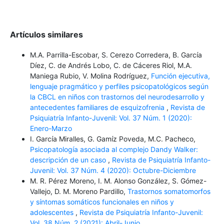
Artículos similares
M.A. Parrilla-Escobar, S. Cerezo Corredera, B. García
Díez, C. de Andrés Lobo, C. de Cáceres Riol, M.A.
Maniega Rubio, V. Molina Rodríguez,
Función ejecutiva,
lenguaje pragmático y perfiles psicopatológicos según
la CBCL en niños con trastornos del neurodesarrollo y
antecedentes familiares de esquizofrenia
,
Revista de
Psiquiatría Infanto-Juvenil: Vol. 37 Núm. 1 (2020):
Enero-Marzo
I. García Miralles, G. Gamíz Poveda, M.C. Pacheco,
Psicopatología asociada al complejo Dandy Walker:
descripción de un caso
,
Revista de Psiquiatría Infanto-
Juvenil: Vol. 37 Núm. 4 (2020): Octubre-Diciembre
M. R. Pérez Moreno, I. M. Alonso González, S. Gómez-
Vallejo, D. M. Moreno Pardillo,
Trastornos somatomorfos
y síntomas somáticos funcionales en niños y
adolescentes
,
Revista de Psiquiatría Infanto-Juvenil:
Vol. 38 Núm. 2 (2021): Abril-Junio