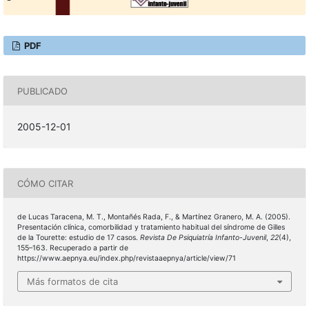
PDF
PUBLICADO
2005-12-01
CÓMO CITAR
de Lucas Taracena, M. T., Montañés Rada, F., & Martínez Granero, M. A. (2005).
Presentación clínica, comorbilidad y tratamiento habitual del síndrome de Gilles
de la Tourette: estudio de 17 casos.
Revista De Psiquiatría Infanto-Juvenil
,
22
(4),
155–163. Recuperado a partir de
https://www.aepnya.eu/index.php/revistaaepnya/article/view/71
Más formatos de cita