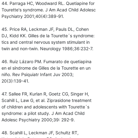
44. Parraga HC, Woodward RL. Quetiapine for
Tourette's syndrome. J Am Acad Child Adolesc
Psychiatry 2001;40(4):389-91.
45. Price RA, Leckman JF, Pauls DL, Cohen
DJ, Kidd KK. Gilles de la Tourette´s syndrome:
tics and central nervous system stimulant in
twin and non-twin. Neurology 1986;36:232-7.
46. Ruiz Lázaro PM. Fumarato de quetiapina
en el síndrome de Gilles de la Tourette en un
niño. Rev Psiquiatr Infant Juv 2003;
20(3):139-41.
47. Sallee FR, Kurlan R, Goetz CG, Singer H,
Scahill L, Law G, et al. Ziprasidone treatment
of children and adolescents with Tourette´s
syndrome: a pilot study. J Am Acad Child
Adolesc Psychiatry 2000;39: 292-9.
48. Scahill L, Leckman JF, Schultz RT,