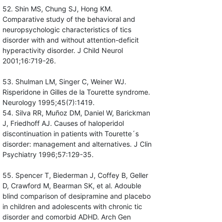
52. Shin MS, Chung SJ, Hong KM.
Comparative study of the behavioral and
neuropsychologic characteristics of tics
disorder with and without attention-deficit
hyperactivity disorder. J Child Neurol
2001;16:719-26.
53. Shulman LM, Singer C, Weiner WJ.
Risperidone in Gilles de la Tourette syndrome.
Neurology 1995;45(7):1419.
54. Silva RR, Muñoz DM, Daniel W, Barickman
J, Friedhoff AJ. Causes of haloperidol
discontinuation in patients with Tourette´s
disorder: management and alternatives. J Clin
Psychiatry 1996;57:129-35.
55. Spencer T, Biederman J, Coffey B, Geller
D, Crawford M, Bearman SK, et al. Adouble
blind comparison of desipramine and placebo
in children and adolescents with chronic tic
disorder and comorbid ADHD. Arch Gen