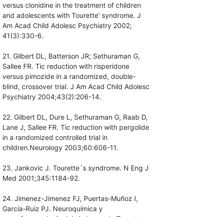
versus clonidine in the treatment of children
and adolescents with Tourette' syndrome. J
Am Acad Child Adolesc Psychiatry 2002;
41(3):330-6.
21. Gilbert DL, Batterson JR; Sethuraman G,
Sallee FR. Tic reduction with risperidone
versus pimozide in a randomized, double-
blind, crossover trial. J Am Acad Child Adolesc
Psychiatry 2004;43(2):206-14.
22. Gilbert DL, Dure L, Sethuraman G, Raab D,
Lane J, Sallee FR. Tic reduction with pergolide
in a randomized controlled trial in
children.Neurology 2003;60:606-11.
23. Jankovic J. Tourette´s syndrome. N Eng J
Med 2001;345:1184-92.
24. Jimenez-Jimenez FJ, Puertas-Muñoz I,
García-Ruiz PJ. Neuroquímica y