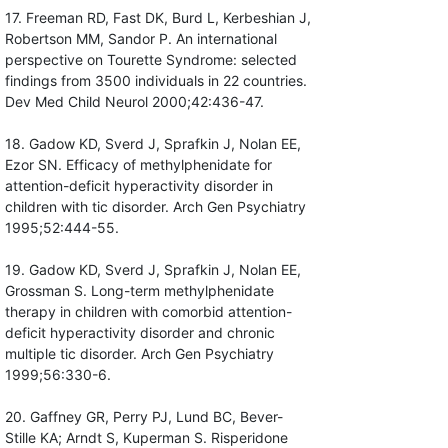
17. Freeman RD, Fast DK, Burd L, Kerbeshian J,
Robertson MM, Sandor P. An international
perspective on Tourette Syndrome: selected
findings from 3500 individuals in 22 countries.
Dev Med Child Neurol 2000;42:436-47.
18. Gadow KD, Sverd J, Sprafkin J, Nolan EE,
Ezor SN. Efficacy of methylphenidate for
attention-deficit hyperactivity disorder in
children with tic disorder. Arch Gen Psychiatry
1995;52:444-55.
19. Gadow KD, Sverd J, Sprafkin J, Nolan EE,
Grossman S. Long-term methylphenidate
therapy in children with comorbid attention-
deficit hyperactivity disorder and chronic
multiple tic disorder. Arch Gen Psychiatry
1999;56:330-6.
20. Gaffney GR, Perry PJ, Lund BC, Bever-
Stille KA; Arndt S, Kuperman S. Risperidone