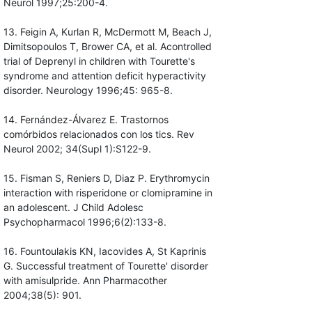
Neurol 1997;25:200-4.
13. Feigin A, Kurlan R, McDermott M, Beach J,
Dimitsopoulos T, Brower CA, et al. Acontrolled
trial of Deprenyl in children with Tourette's
syndrome and attention deficit hyperactivity
disorder. Neurology 1996;45: 965-8.
14. Fernández-Álvarez E. Trastornos
comórbidos relacionados con los tics. Rev
Neurol 2002; 34(Supl 1):S122-9.
15. Fisman S, Reniers D, Diaz P. Erythromycin
interaction with risperidone or clomipramine in
an adolescent. J Child Adolesc
Psychopharmacol 1996;6(2):133-8.
16. Fountoulakis KN, Iacovides A, St Kaprinis
G. Successful treatment of Tourette' disorder
with amisulpride. Ann Pharmacother
2004;38(5): 901.