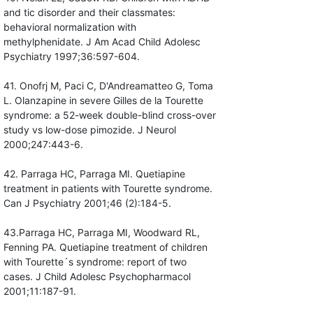
and tic disorder and their classmates:
behavioral normalization with
methylphenidate. J Am Acad Child Adolesc
Psychiatry 1997;36:597-604.
41. Onofrj M, Paci C, D'Andreamatteo G, Toma
L. Olanzapine in severe Gilles de la Tourette
syndrome: a 52-week double-blind cross-over
study vs low-dose pimozide. J Neurol
2000;247:443-6.
42. Parraga HC, Parraga MI. Quetiapine
treatment in patients with Tourette syndrome.
Can J Psychiatry 2001;46 (2):184-5.
43.Parraga HC, Parraga MI, Woodward RL,
Fenning PA. Quetiapine treatment of children
with Tourette´s syndrome: report of two
cases. J Child Adolesc Psychopharmacol
2001;11:187-91.