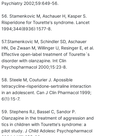
Psychiatry 2002;59:649-56.
56. Stamenkovic M, Aschauer H, Kasper S.
Risperidone for Tourette's syndrome. Lancet
1994;344(8936):1577-8.
57.Stamenkovic M, Schindler SD, Aschauer
HN, De Zwaan M, Willinger U, Resinger E, et al.
Effective open-label treatment of Tourette´s
disorder with olanzapine. Int Clin
Psychopharmacol 2000;15:23-8.
58. Steele M, Couturier J. Apossible
tetracycline-risperidone-sertraline interaction
in an adolescent. Can J Clin Pharmacol 1999;
6(1):15-7.
59. Stephens RJ, Bassel C, Sandor P.
Olanzapine in the treatment of aggression and
tics in children with Tourette's syndrome: a
pilot study. J Child Adolesc Psychopharmacol