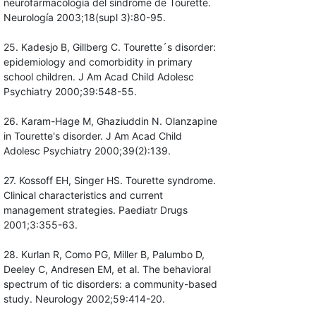
neurofarmacología del síndrome de Tourette.
Neurología 2003;18(supl 3):80-95.
25. Kadesjo B, Gillberg C. Tourette´s disorder:
epidemiology and comorbidity in primary
school children. J Am Acad Child Adolesc
Psychiatry 2000;39:548-55.
26. Karam-Hage M, Ghaziuddin N. Olanzapine
in Tourette's disorder. J Am Acad Child
Adolesc Psychiatry 2000;39(2):139.
27. Kossoff EH, Singer HS. Tourette syndrome.
Clinical characteristics and current
management strategies. Paediatr Drugs
2001;3:355-63.
28. Kurlan R, Como PG, Miller B, Palumbo D,
Deeley C, Andresen EM, et al. The behavioral
spectrum of tic disorders: a community-based
study. Neurology 2002;59:414-20.