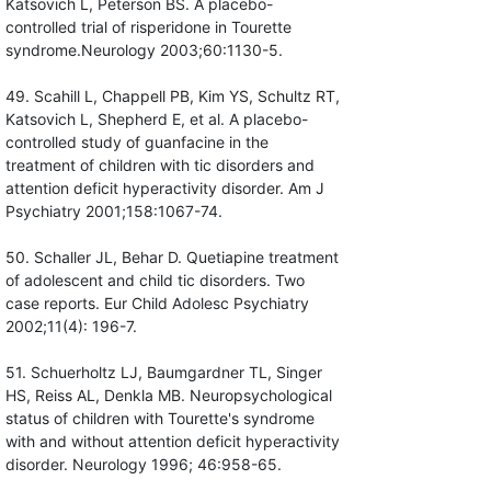
Katsovich L, Peterson BS. A placebo-
controlled trial of risperidone in Tourette
syndrome.Neurology 2003;60:1130-5.
49. Scahill L, Chappell PB, Kim YS, Schultz RT,
Katsovich L, Shepherd E, et al. A placebo-
controlled study of guanfacine in the
treatment of children with tic disorders and
attention deficit hyperactivity disorder. Am J
Psychiatry 2001;158:1067-74.
50. Schaller JL, Behar D. Quetiapine treatment
of adolescent and child tic disorders. Two
case reports. Eur Child Adolesc Psychiatry
2002;11(4): 196-7.
51. Schuerholtz LJ, Baumgardner TL, Singer
HS, Reiss AL, Denkla MB. Neuropsychological
status of children with Tourette's syndrome
with and without attention deficit hyperactivity
disorder. Neurology 1996; 46:958-65.