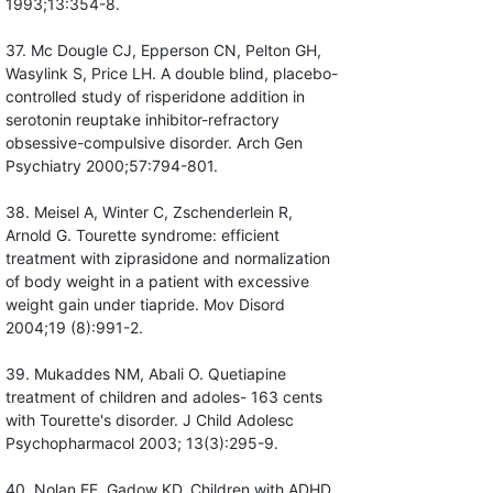
1993;13:354-8.
37. Mc Dougle CJ, Epperson CN, Pelton GH,
Wasylink S, Price LH. A double blind, placebo-
controlled study of risperidone addition in
serotonin reuptake inhibitor-refractory
obsessive-compulsive disorder. Arch Gen
Psychiatry 2000;57:794-801.
38. Meisel A, Winter C, Zschenderlein R,
Arnold G. Tourette syndrome: efficient
treatment with ziprasidone and normalization
of body weight in a patient with excessive
weight gain under tiapride. Mov Disord
2004;19 (8):991-2.
39. Mukaddes NM, Abali O. Quetiapine
treatment of children and adoles- 163 cents
with Tourette's disorder. J Child Adolesc
Psychopharmacol 2003; 13(3):295-9.
40. Nolan EE, Gadow KD. Children with ADHD