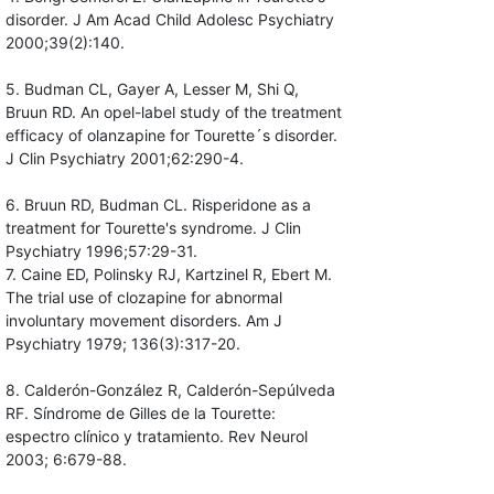
disorder. J Am Acad Child Adolesc Psychiatry
2000;39(2):140.
5. Budman CL, Gayer A, Lesser M, Shi Q,
Bruun RD. An opel-label study of the treatment
efficacy of olanzapine for Tourette´s disorder.
J Clin Psychiatry 2001;62:290-4.
6. Bruun RD, Budman CL. Risperidone as a
treatment for Tourette's syndrome. J Clin
Psychiatry 1996;57:29-31.
7. Caine ED, Polinsky RJ, Kartzinel R, Ebert M.
The trial use of clozapine for abnormal
involuntary movement disorders. Am J
Psychiatry 1979; 136(3):317-20.
8. Calderón-González R, Calderón-Sepúlveda
RF. Síndrome de Gilles de la Tourette:
espectro clínico y tratamiento. Rev Neurol
2003; 6:679-88.