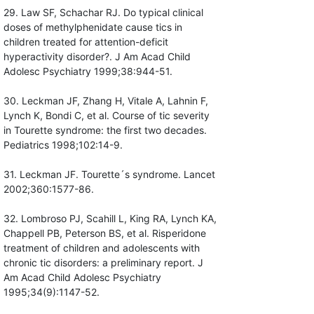
29. Law SF, Schachar RJ. Do typical clinical
doses of methylphenidate cause tics in
children treated for attention-deficit
hyperactivity disorder?. J Am Acad Child
Adolesc Psychiatry 1999;38:944-51.
30. Leckman JF, Zhang H, Vitale A, Lahnin F,
Lynch K, Bondi C, et al. Course of tic severity
in Tourette syndrome: the first two decades.
Pediatrics 1998;102:14-9.
31. Leckman JF. Tourette´s syndrome. Lancet
2002;360:1577-86.
32. Lombroso PJ, Scahill L, King RA, Lynch KA,
Chappell PB, Peterson BS, et al. Risperidone
treatment of children and adolescents with
chronic tic disorders: a preliminary report. J
Am Acad Child Adolesc Psychiatry
1995;34(9):1147-52.