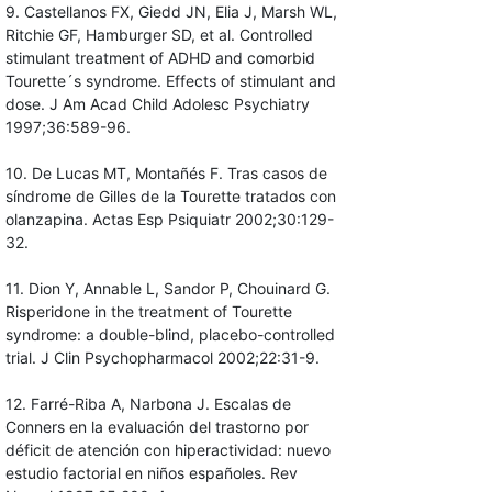
9. Castellanos FX, Giedd JN, Elia J, Marsh WL,
Ritchie GF, Hamburger SD, et al. Controlled
stimulant treatment of ADHD and comorbid
Tourette´s syndrome. Effects of stimulant and
dose. J Am Acad Child Adolesc Psychiatry
1997;36:589-96.
10. De Lucas MT, Montañés F. Tras casos de
síndrome de Gilles de la Tourette tratados con
olanzapina. Actas Esp Psiquiatr 2002;30:129-
32.
11. Dion Y, Annable L, Sandor P, Chouinard G.
Risperidone in the treatment of Tourette
syndrome: a double-blind, placebo-controlled
trial. J Clin Psychopharmacol 2002;22:31-9.
12. Farré-Riba A, Narbona J. Escalas de
Conners en la evaluación del trastorno por
déficit de atención con hiperactividad: nuevo
estudio factorial en niños españoles. Rev