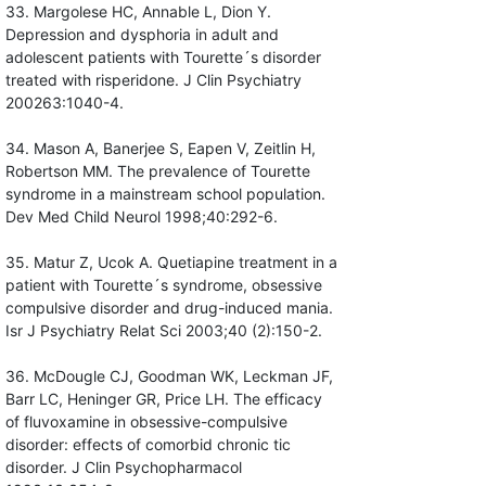
33. Margolese HC, Annable L, Dion Y.
Depression and dysphoria in adult and
adolescent patients with Tourette´s disorder
treated with risperidone. J Clin Psychiatry
200263:1040-4.
34. Mason A, Banerjee S, Eapen V, Zeitlin H,
Robertson MM. The prevalence of Tourette
syndrome in a mainstream school population.
Dev Med Child Neurol 1998;40:292-6.
35. Matur Z, Ucok A. Quetiapine treatment in a
patient with Tourette´s syndrome, obsessive
compulsive disorder and drug-induced mania.
Isr J Psychiatry Relat Sci 2003;40 (2):150-2.
36. McDougle CJ, Goodman WK, Leckman JF,
Barr LC, Heninger GR, Price LH. The efficacy
of fluvoxamine in obsessive-compulsive
disorder: effects of comorbid chronic tic
disorder. J Clin Psychopharmacol