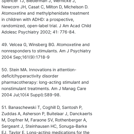
Spencer TJ, Biederman J, Wernicke J,
Newcorn JH, Casat C, Milton D, Michelson D.
Atomoxetine and methylphenidate treatment
in children with ADHD: a prospective,
randomized, open-label trial. J Am Acad Child
Adolesc Psychiatry 2002; 41: 776-84.
49. Velcea G, Winsberg BG. Atomoxetine and
nonresponders to stimulants. Am J Psychiatry
2004 Sep;161(9):1718-9
50. Stein MA. Innovations in attention-
deficit/hyperactivity disorder
pharmacotherapy: long-acting stimulant and
nonstimulant treatments. Am J Manag Care
2004 Jul;10(4 Suppl):S89-98.
51. Banaschewski T, Coghill D, Santosh P,
Zuddas A, Asherson P, Buitelaar J, Danckaerts
M, Dopfner M, Faraone SV, Rothenberger A,
Sergeant J, Steinhausen HC, Sonuga-Barke
EJ, Taylor E. Long-acting medications for the