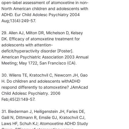
open-label assessment of atomoxetine in non-
North American children and adolescents with
ADHD. Eur Child Adolesc Psychiatry 2004
Aug;13(4):249-57.
29. Allen AJ, Milton DR, Michelson D, Kelsey
DK. Efficacy of atomoxetine treatment for
adolescents with attention-
deficit/hyperactivity disorder [Poster].
American Psychiatric Association 2003 Annual
Meeting; May 1722, San Francisco (CA).
30. Wilens TE, Kratochvil C, Newcorn JH, Gao
H. Do children and adolescents withADHD
respond differently to atomoxetine? JAmAcad
Child Adolesc Psychiatry. 2006
Feb;45(2):149-57.
31. Biederman J, Heiligenstein JH, Faries DE,
Galil N, Dittmann R, Emslie GJ, Kratochvil CJ,
Laws HF, Schuh KJ; Atomoxetine ADHD Study