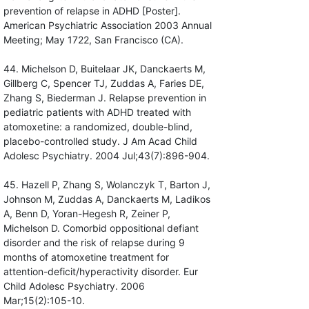
prevention of relapse in ADHD [Poster].
American Psychiatric Association 2003 Annual
Meeting; May 1722, San Francisco (CA).
44. Michelson D, Buitelaar JK, Danckaerts M,
Gillberg C, Spencer TJ, Zuddas A, Faries DE,
Zhang S, Biederman J. Relapse prevention in
pediatric patients with ADHD treated with
atomoxetine: a randomized, double-blind,
placebo-controlled study. J Am Acad Child
Adolesc Psychiatry. 2004 Jul;43(7):896-904.
45. Hazell P, Zhang S, Wolanczyk T, Barton J,
Johnson M, Zuddas A, Danckaerts M, Ladikos
A, Benn D, Yoran-Hegesh R, Zeiner P,
Michelson D. Comorbid oppositional defiant
disorder and the risk of relapse during 9
months of atomoxetine treatment for
attention-deficit/hyperactivity disorder. Eur
Child Adolesc Psychiatry. 2006
Mar;15(2):105-10.