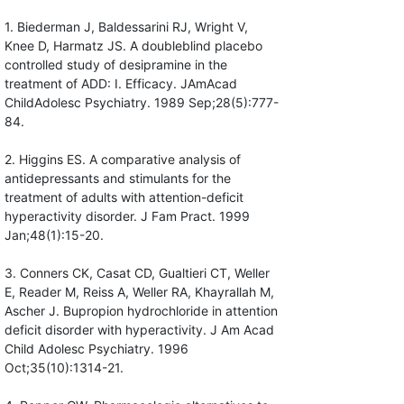
1. Biederman J, Baldessarini RJ, Wright V,
Knee D, Harmatz JS. A doubleblind placebo
controlled study of desipramine in the
treatment of ADD: I. Efficacy. JAmAcad
ChildAdolesc Psychiatry. 1989 Sep;28(5):777-
84.
2. Higgins ES. A comparative analysis of
antidepressants and stimulants for the
treatment of adults with attention-deficit
hyperactivity disorder. J Fam Pract. 1999
Jan;48(1):15-20.
3. Conners CK, Casat CD, Gualtieri CT, Weller
E, Reader M, Reiss A, Weller RA, Khayrallah M,
Ascher J. Bupropion hydrochloride in attention
deficit disorder with hyperactivity. J Am Acad
Child Adolesc Psychiatry. 1996
Oct;35(10):1314-21.