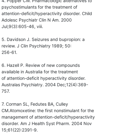
4. Popper CW. Pharmacologic alternatives to
psychostimulants for the treatment of
attention-deficit/hyperactivity disorder. Child
Adolesc Psychiatr Clin N Am. 2000
Jul;9(3):605-46, viii.
5. Davidson J. Seizures and bupropion: a
review. J Clin Psychiatry 1989; 50:
256-61.
6. Hazell P. Review of new compounds
available in Australia for the treatment
of attention-deficit hyperactivity disorder.
Australas Psychiatry. 2004 Dec;12(4):369-
757.
7. Corman SL, Fedutes BA, Culley
CM.Atomoxetine: the first nonstimulant for the
management of attention-deficit/hyperactivity
disorder. Am J Health Syst Pharm. 2004 Nov
15;61(22):2391-9.