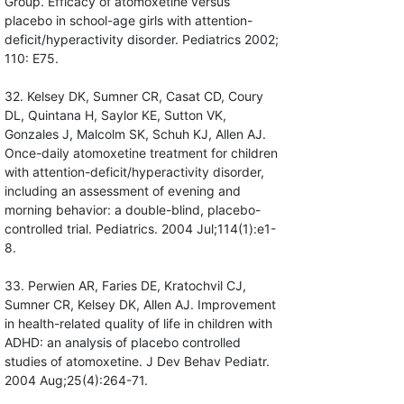
Group. Efficacy of atomoxetine versus
placebo in school-age girls with attention-
deficit/hyperactivity disorder. Pediatrics 2002;
110: E75.
32. Kelsey DK, Sumner CR, Casat CD, Coury
DL, Quintana H, Saylor KE, Sutton VK,
Gonzales J, Malcolm SK, Schuh KJ, Allen AJ.
Once-daily atomoxetine treatment for children
with attention-deficit/hyperactivity disorder,
including an assessment of evening and
morning behavior: a double-blind, placebo-
controlled trial. Pediatrics. 2004 Jul;114(1):e1-
8.
33. Perwien AR, Faries DE, Kratochvil CJ,
Sumner CR, Kelsey DK, Allen AJ. Improvement
in health-related quality of life in children with
ADHD: an analysis of placebo controlled
studies of atomoxetine. J Dev Behav Pediatr.
2004 Aug;25(4):264-71.