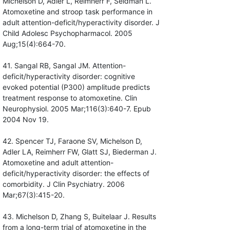
Michelson D, Adler L, Reimherr F, Seidman L.
Atomoxetine and stroop task performance in
adult attention-deficit/hyperactivity disorder. J
Child Adolesc Psychopharmacol. 2005
Aug;15(4):664-70.
41. Sangal RB, Sangal JM. Attention-
deficit/hyperactivity disorder: cognitive
evoked potential (P300) amplitude predicts
treatment response to atomoxetine. Clin
Neurophysiol. 2005 Mar;116(3):640-7. Epub
2004 Nov 19.
42. Spencer TJ, Faraone SV, Michelson D,
Adler LA, Reimherr FW, Glatt SJ, Biederman J.
Atomoxetine and adult attention-
deficit/hyperactivity disorder: the effects of
comorbidity. J Clin Psychiatry. 2006
Mar;67(3):415-20.
43. Michelson D, Zhang S, Buitelaar J. Results
from a long-term trial of atomoxetine in the