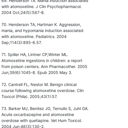
69. Henderson TA. Mania induction associated
with atomoxetine. J Clin Psychopharmacol.
2004 Oct;24(5):567-8.
70. Henderson TA, Hartman K. Aggression,
mania, and hypomania induction associated
with atomoxetine. Pediatrics. 2004
Sep;114(3):895-6.57.
71. Spiller HA, Lintner CP,Winter ML.
Atomoxetine ingestions in children: a report
from poison centers. Ann Pharmacother. 2005
Jun;39(6):1045-8. Epub 2005 May 3.
72. Cantrell FL, Nestor M. Benign clinical
course following atomoxetine overdose. Clin
Toxicol (Phila). 2005;43(1):57.
73. Barker MJ, Benitez JG, Ternullo S, Juhl GA.
Acute oxcarbazepine and atomoxetine
overdose with quetiapine. Vet Hum Toxicol.
2004 Jun;46(3):130-2.