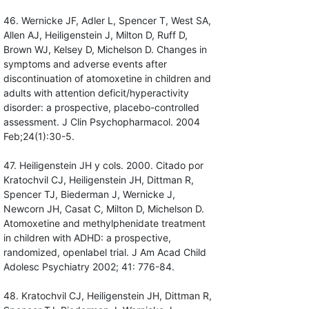
46. Wernicke JF, Adler L, Spencer T, West SA,
Allen AJ, Heiligenstein J, Milton D, Ruff D,
Brown WJ, Kelsey D, Michelson D. Changes in
symptoms and adverse events after
discontinuation of atomoxetine in children and
adults with attention deficit/hyperactivity
disorder: a prospective, placebo-controlled
assessment. J Clin Psychopharmacol. 2004
Feb;24(1):30-5.
47. Heiligenstein JH y cols. 2000. Citado por
Kratochvil CJ, Heiligenstein JH, Dittman R,
Spencer TJ, Biederman J, Wernicke J,
Newcorn JH, Casat C, Milton D, Michelson D.
Atomoxetine and methylphenidate treatment
in children with ADHD: a prospective,
randomized, openlabel trial. J Am Acad Child
Adolesc Psychiatry 2002; 41: 776-84.
48. Kratochvil CJ, Heiligenstein JH, Dittman R,