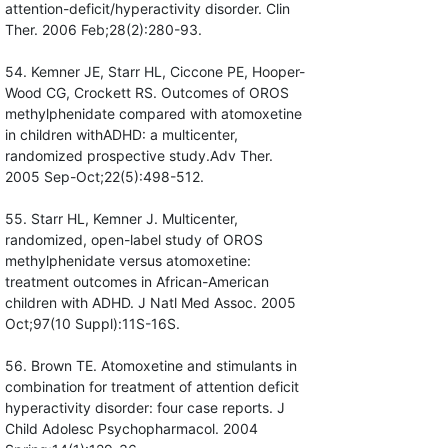
attention-deficit/hyperactivity disorder. Clin
Ther. 2006 Feb;28(2):280-93.
54. Kemner JE, Starr HL, Ciccone PE, Hooper-
Wood CG, Crockett RS. Outcomes of OROS
methylphenidate compared with atomoxetine
in children withADHD: a multicenter,
randomized prospective study.Adv Ther.
2005 Sep-Oct;22(5):498-512.
55. Starr HL, Kemner J. Multicenter,
randomized, open-label study of OROS
methylphenidate versus atomoxetine:
treatment outcomes in African-American
children with ADHD. J Natl Med Assoc. 2005
Oct;97(10 Suppl):11S-16S.
56. Brown TE. Atomoxetine and stimulants in
combination for treatment of attention deficit
hyperactivity disorder: four case reports. J
Child Adolesc Psychopharmacol. 2004