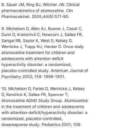
8. Sauer JM, Ring BJ, Witcher JW. Clinical
pharmacokinetics of atomoxetine. Clin
Pharmacokinet. 2005;44(6):571-90.
9. Michelson D, Allen AJ, Busner J, Casat C,
Dunn D, Kratochvil C, Newcorn J, Sallee FR,
Sangal RB, Saylor K, West S, Kelsey D,
Wernicke J, Trapp NJ, Harder D. Once-daily
atomoxetine treatment for children and
adolescents with attention deficit
hyperactivity disorder: a randomized,
placebo-controlled study. American Journal of
Psychiatry 2002; 159: 1896-1901.
10. Michelson D, Faries D, Wernicke J, Kelsey
D, Kendrick K, Sallee FR, Spencer T;
Atomoxetine ADHD Study Group. Atomoxetine
in the treatment of children and adolescents
with attention-deficit/hyperactivity disorder: a
randomized, placebo-controlled,
doseresponse study. Pediatrics 2001; 108: