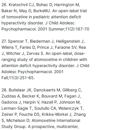
26. Kratochvil CJ, Bohac D, Harrington M,
Baker N, May D, BurkeWJ. An open-label trial
of tomoxetine in pediatric attention deficit
hyperactivity disorder. J Child Adolesc
Psychopharmacol. 2001 Summer;11(2):167-70
27. Spencer T, Biederman J, Heiligenstein J,
Wilens T, Faries D, Prince J, Faraone SV, Rea
J, Witcher J, Zervas S. An open-label, dose-
ranging study of atomoxetine in children with
attention deficit hyperactivity disorder. J Child
Adolesc Psychopharmacol. 2001
Fall;11(3):251-65.
28. Buitelaar JK, Danckaerts M, Gillberg C,
Zuddas A, Becker K, Bouvard M, Fagan J,
Gadoros J, Harpin V, Hazell P, Johnson M,
Lerman-Sagie T, Soutullo CA, Wolanczyk T,
Zeiner P, Fouche DS, Krikke-Workel J, Zhang
S, Michelson D; Atomoxetine International
Study Group. A prospective, multicenter,