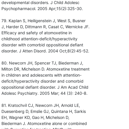
developmental disorders. J Child Adolesc
Psychopharmacol. 2005 Apr;15(2):325-30.
79. Kaplan S, Heiligenstein J, West S, Busner
J, Harder D, Dittmann R, Casat C, Wernicke JF.
Efficacy and safety of atomoxetine in
childhood attention-deficit/hyperactivity
disorder with comorbid oppositional defiant
disorder. J Atten Disord. 2004 Oct;8(2):45-52.
80. Newcorn JH, Spencer TJ, Biederman J,
Milton DR, Michelson D. Atomoxetine treatment
in children and adolescents with attention-
deficit/hyperactivity disorder and comorbid
oppositional defiant disorder. J Am Acad Child
Adolesc Psychiatry. 2005 Mar; 44 (3): 240-8.
81. Kratochvil CJ, Newcorn JH, Arnold LE,
Duesenberg D, Emslie GJ, Quintana H, Sarkis
EH, Wagner KD, Gao H, Michelson D,
Biederman J. Atomoxetine alone or combined