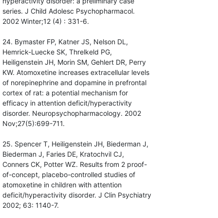
hyperactivity disorder: a preliminary case
series. J Child Adolesc Psychopharmacol.
2002 Winter;12 (4) : 331-6.
24. Bymaster FP, Katner JS, Nelson DL,
Hemrick-Luecke SK, Threlkeld PG,
Heiligenstein JH, Morin SM, Gehlert DR, Perry
KW. Atomoxetine increases extracellular levels
of norepinephrine and dopamine in prefrontal
cortex of rat: a potential mechanism for
efficacy in attention deficit/hyperactivity
disorder. Neuropsychopharmacology. 2002
Nov;27(5):699-711.
25. Spencer T, Heiligenstein JH, Biederman J,
Biederman J, Faries DE, Kratochvil CJ,
Conners CK, Potter WZ. Results from 2 proof-
of-concept, placebo-controlled studies of
atomoxetine in children with attention
deficit/hyperactivity disorder. J Clin Psychiatry
2002; 63: 1140-7.