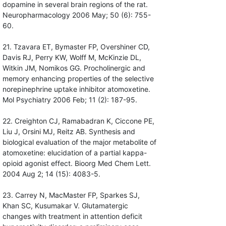
dopamine in several brain regions of the rat.
Neuropharmacology 2006 May; 50 (6): 755-
60.
21. Tzavara ET, Bymaster FP, Overshiner CD,
Davis RJ, Perry KW, Wolff M, McKinzie DL,
Witkin JM, Nomikos GG. Procholinergic and
memory enhancing properties of the selective
norepinephrine uptake inhibitor atomoxetine.
Mol Psychiatry 2006 Feb; 11 (2): 187-95.
22. Creighton CJ, Ramabadran K, Ciccone PE,
Liu J, Orsini MJ, Reitz AB. Synthesis and
biological evaluation of the major metabolite of
atomoxetine: elucidation of a partial kappa-
opioid agonist effect. Bioorg Med Chem Lett.
2004 Aug 2; 14 (15): 4083-5.
23. Carrey N, MacMaster FP, Sparkes SJ,
Khan SC, Kusumakar V. Glutamatergic
changes with treatment in attention deficit