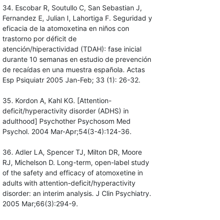
34. Escobar R, Soutullo C, San Sebastian J,
Fernandez E, Julian I, Lahortiga F. Seguridad y
eficacia de la atomoxetina en niños con
trastorno por déficit de
atención/hiperactividad (TDAH): fase inicial
durante 10 semanas en estudio de prevención
de recaídas en una muestra española. Actas
Esp Psiquiatr 2005 Jan-Feb; 33 (1): 26-32.
35. Kordon A, Kahl KG. [Attention-
deficit/hyperactivity disorder (ADHS) in
adulthood] Psychother Psychosom Med
Psychol. 2004 Mar-Apr;54(3-4):124-36.
36. Adler LA, Spencer TJ, Milton DR, Moore
RJ, Michelson D. Long-term, open-label study
of the safety and efficacy of atomoxetine in
adults with attention-deficit/hyperactivity
disorder: an interim analysis. J Clin Psychiatry.
2005 Mar;66(3):294-9.