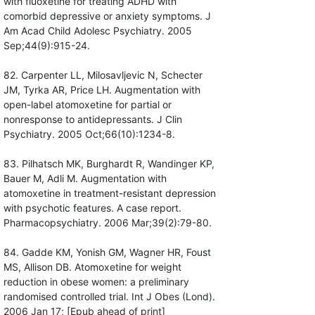
with fluoxetine for treating ADHD with
comorbid depressive or anxiety symptoms. J
Am Acad Child Adolesc Psychiatry. 2005
Sep;44(9):915-24.
82. Carpenter LL, Milosavljevic N, Schecter
JM, Tyrka AR, Price LH. Augmentation with
open-label atomoxetine for partial or
nonresponse to antidepressants. J Clin
Psychiatry. 2005 Oct;66(10):1234-8.
83. Pilhatsch MK, Burghardt R, Wandinger KP,
Bauer M, Adli M. Augmentation with
atomoxetine in treatment-resistant depression
with psychotic features. A case report.
Pharmacopsychiatry. 2006 Mar;39(2):79-80.
84. Gadde KM, Yonish GM, Wagner HR, Foust
MS, Allison DB. Atomoxetine for weight
reduction in obese women: a preliminary
randomised controlled trial. Int J Obes (Lond).
2006 Jan 17; [Epub ahead of print]