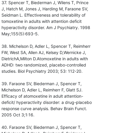
37. Spencer T, Biederman J, Wilens T, Prince
J, Hatch M, Jones J, Harding M, Faraone SV,
Seidman L. Effectiveness and tolerability of
tomoxetine in adults with attention deficit
hyperactivity disorder. Am J Psychiatry. 1998
May;155(5):693-5.
38. Michelson D, Adler L, Spencer T, Reimherr
FW, West SA, Allen AJ, Kelsey D,Wernicke J,
DietrichA,Milton D.Atomoxetine in adults with
ADHD: two randomized, placebo-controlled
studies. Biol Psychiatry 2003; 53: 112-20.
39. Faraone SV, Biederman J, Spencer T,
Michelson D, Adler L, Reimherr F, Glatt SJ.
Efficacy of atomoxetine in adult attention-
deficit/ hyperactivity disorder: a drug-placebo
response curve analysis. Behav Brain Funct.
2005 Oct 3;1:16.
40. Faraone SV, Biederman J, Spencer T,