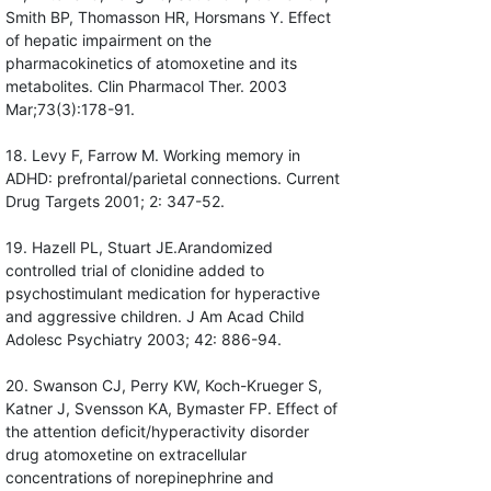
Smith BP, Thomasson HR, Horsmans Y. Effect
of hepatic impairment on the
pharmacokinetics of atomoxetine and its
metabolites. Clin Pharmacol Ther. 2003
Mar;73(3):178-91.
18. Levy F, Farrow M. Working memory in
ADHD: prefrontal/parietal connections. Current
Drug Targets 2001; 2: 347-52.
19. Hazell PL, Stuart JE.Arandomized
controlled trial of clonidine added to
psychostimulant medication for hyperactive
and aggressive children. J Am Acad Child
Adolesc Psychiatry 2003; 42: 886-94.
20. Swanson CJ, Perry KW, Koch-Krueger S,
Katner J, Svensson KA, Bymaster FP. Effect of
the attention deficit/hyperactivity disorder
drug atomoxetine on extracellular
concentrations of norepinephrine and