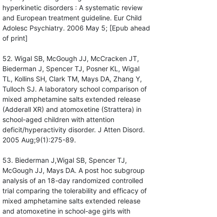
hyperkinetic disorders : A systematic review
and European treatment guideline. Eur Child
Adolesc Psychiatry. 2006 May 5; [Epub ahead
of print]
52. Wigal SB, McGough JJ, McCracken JT,
Biederman J, Spencer TJ, Posner KL, Wigal
TL, Kollins SH, Clark TM, Mays DA, Zhang Y,
Tulloch SJ. A laboratory school comparison of
mixed amphetamine salts extended release
(Adderall XR) and atomoxetine (Strattera) in
school-aged children with attention
deficit/hyperactivity disorder. J Atten Disord.
2005 Aug;9(1):275-89.
53. Biederman J,Wigal SB, Spencer TJ,
McGough JJ, Mays DA. A post hoc subgroup
analysis of an 18-day randomized controlled
trial comparing the tolerability and efficacy of
mixed amphetamine salts extended release
and atomoxetine in school-age girls with