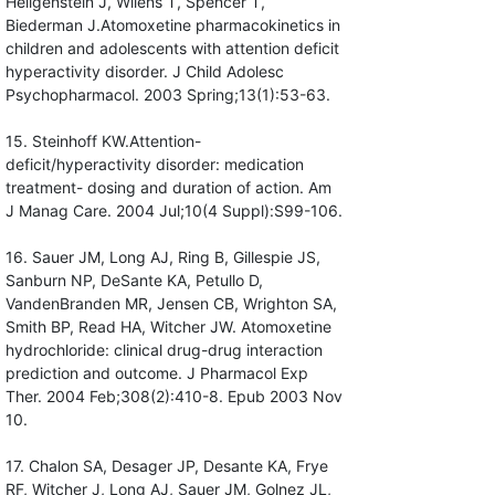
Heilgenstein J, Wilens T, Spencer T,
Biederman J.Atomoxetine pharmacokinetics in
children and adolescents with attention deficit
hyperactivity disorder. J Child Adolesc
Psychopharmacol. 2003 Spring;13(1):53-63.
15. Steinhoff KW.Attention-
deficit/hyperactivity disorder: medication
treatment- dosing and duration of action. Am
J Manag Care. 2004 Jul;10(4 Suppl):S99-106.
16. Sauer JM, Long AJ, Ring B, Gillespie JS,
Sanburn NP, DeSante KA, Petullo D,
VandenBranden MR, Jensen CB, Wrighton SA,
Smith BP, Read HA, Witcher JW. Atomoxetine
hydrochloride: clinical drug-drug interaction
prediction and outcome. J Pharmacol Exp
Ther. 2004 Feb;308(2):410-8. Epub 2003 Nov
10.
17. Chalon SA, Desager JP, Desante KA, Frye
RF, Witcher J, Long AJ, Sauer JM, Golnez JL,