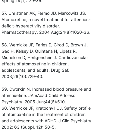
Spring;14(1):129-36.
57. Christman AK, Fermo JD, Markowitz JS.
Atomoxetine, a novel treatment for attention-
deficit-hyperactivity disorder.
Pharmacotherapy. 2004 Aug;24(8):1020-36.
58. Wernicke JF, Faries D, Girod D, Brown J,
Gao H, Kelsey D, Quintana H, Lipetz R,
Michelson D, Heiligenstein J. Cardiovascular
effects of atomoxetine in children,
adolescents, and adults. Drug Saf.
2003;26(10):729-40.
59. Dworkin N. Increased blood pressure and
atomoxetine. JAmAcad Child Adolesc
Psychiatry. 2005 Jun;44(6):510.
60. Wernicke JF, Kratochvil CJ. Safety profile
of atomoxetine in the treatment of children
and adolescents with ADHD. J Clin Psychiatry
2002; 63 (Suppl. 12): 50-5.