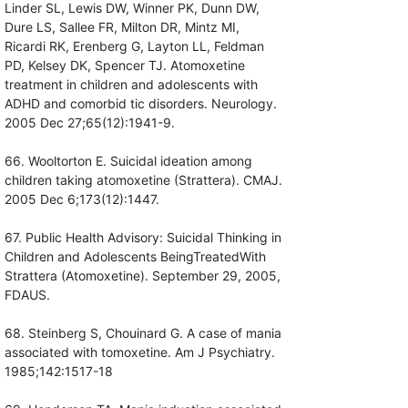
Linder SL, Lewis DW, Winner PK, Dunn DW,
Dure LS, Sallee FR, Milton DR, Mintz MI,
Ricardi RK, Erenberg G, Layton LL, Feldman
PD, Kelsey DK, Spencer TJ. Atomoxetine
treatment in children and adolescents with
ADHD and comorbid tic disorders. Neurology.
2005 Dec 27;65(12):1941-9.
66. Wooltorton E. Suicidal ideation among
children taking atomoxetine (Strattera). CMAJ.
2005 Dec 6;173(12):1447.
67. Public Health Advisory: Suicidal Thinking in
Children and Adolescents BeingTreatedWith
Strattera (Atomoxetine). September 29, 2005,
FDAUS.
68. Steinberg S, Chouinard G. A case of mania
associated with tomoxetine. Am J Psychiatry.
1985;142:1517-18