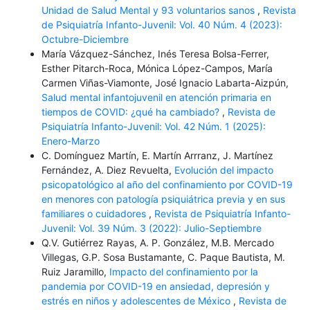
Unidad de Salud Mental y 93 voluntarios sanos
,
Revista
de Psiquiatría Infanto-Juvenil: Vol. 40 Núm. 4 (2023):
Octubre-Diciembre
María Vázquez-Sánchez, Inés Teresa Bolsa-Ferrer,
Esther Pitarch-Roca, Mónica López-Campos, María
Carmen Viñas-Viamonte, José Ignacio Labarta-Aizpún,
Salud mental infantojuvenil en atención primaria en
tiempos de COVID: ¿qué ha cambiado?
,
Revista de
Psiquiatría Infanto-Juvenil: Vol. 42 Núm. 1 (2025):
Enero-Marzo
C. Domínguez Martín, E. Martín Arrranz, J. Martínez
Fernández, A. Diez Revuelta,
Evolución del impacto
psicopatológico al año del confinamiento por COVID-19
en menores con patología psiquiátrica previa y en sus
familiares o cuidadores
,
Revista de Psiquiatría Infanto-
Juvenil: Vol. 39 Núm. 3 (2022): Julio-Septiembre
Q.V. Gutiérrez Rayas, A. P. González, M.B. Mercado
Villegas, G.P. Sosa Bustamante, C. Paque Bautista, M.
Ruiz Jaramillo,
Impacto del confinamiento por la
pandemia por COVID-19 en ansiedad, depresión y
estrés en niños y adolescentes de México
,
Revista de