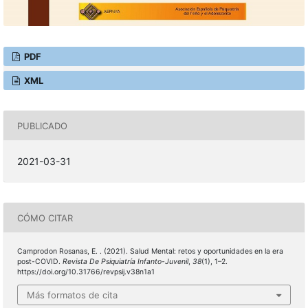
PDF
XML
PUBLICADO
2021-03-31
CÓMO CITAR
Camprodon Rosanas, E. . (2021). Salud Mental: retos y oportunidades en la era
post-COVID.
Revista De Psiquiatría Infanto-Juvenil
,
38
(1), 1–2.
https://doi.org/10.31766/revpsij.v38n1a1
Más formatos de cita