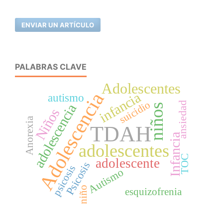
ENVIAR UN ARTÍCULO
PALABRAS CLAVE
Adolescentes
Adolescencia
infancia
autismo
suicidio
ansiedad
adolescencia
niños
Niños
Anorexia
TDAH
Infancia
adolescentes
TOC
adolescente
Psicosis
psicosis
Autismo
niño
esquizofrenia