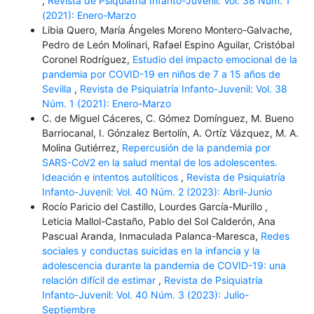
,
Revista de Psiquiatría Infanto-Juvenil: Vol. 38 Núm. 1
(2021): Enero-Marzo
Libia Quero, María Ángeles Moreno Montero-Galvache,
Pedro de León Molinari, Rafael Espino Aguilar, Cristóbal
Coronel Rodríguez,
Estudio del impacto emocional de la
pandemia por COVID-19 en niños de 7 a 15 años de
Sevilla
,
Revista de Psiquiatría Infanto-Juvenil: Vol. 38
Núm. 1 (2021): Enero-Marzo
C. de Miguel Cáceres, C. Gómez Domínguez, M. Bueno
Barriocanal, I. Gónzalez Bertolín, A. Ortíz Vázquez, M. A.
Molina Gutiérrez,
Repercusión de la pandemia por
SARS-CoV2 en la salud mental de los adolescentes.
Ideación e intentos autolíticos
,
Revista de Psiquiatría
Infanto-Juvenil: Vol. 40 Núm. 2 (2023): Abril-Junio
Rocío Paricio del Castillo, Lourdes García-Murillo ,
Leticia Mallol-Castaño, Pablo del Sol Calderón, Ana
Pascual Aranda, Inmaculada Palanca-Maresca,
Redes
sociales y conductas suicidas en la infancia y la
adolescencia durante la pandemia de COVID-19: una
relación difícil de estimar
,
Revista de Psiquiatría
Infanto-Juvenil: Vol. 40 Núm. 3 (2023): Julio-
Septiembre