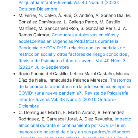
Psiquiatría Infanto-Juvenil: Vol. 40 Núm. 4 (2023):
Octubre-Diciembre
M. Ferrer, N. Calvo, À. Rué, Ó. Andión, A. Soriano Dia, M.
González Domínguez, L. Gallego Pardo, M. Castillo
Martínez, M. Sancosmed-Ron, S. González Peris, J. A.
Ramos Quiroga,
Conductas autolesivas en niños y
adolescentes en Urgencias Pediátricas durante la
Pandemia de COVID-19: relación con las medidas de
restricción social y otros factores de riesgo conocidos
,
Revista de Psiquiatría Infanto-Juvenil: Vol. 40 Núm. 3
(2023): Julio-Septiembre
Rocío Paricio del Castillo, Leticia Mallol Castaño, Mónica
Díaz de Neira, Inmaculada Palanca Maresca,
Trastornos
de la conducta alimentaria en la adolescencia en época
COVID: ¿una nueva pandemia?
,
Revista de Psiquiatría
Infanto-Juvenil: Vol. 38 Núm. 4 (2021): Octubre-
Diciembre
C. Domínguez Martín, E. Martín Arranz, B. Fernández
Rodríguez, E. Carrascal Joral, A. Diez Revuelta,
Impacto
emocional durante el confinamiento por COVID-19 en
menores de hospital de día y en sus padres/cuidadores