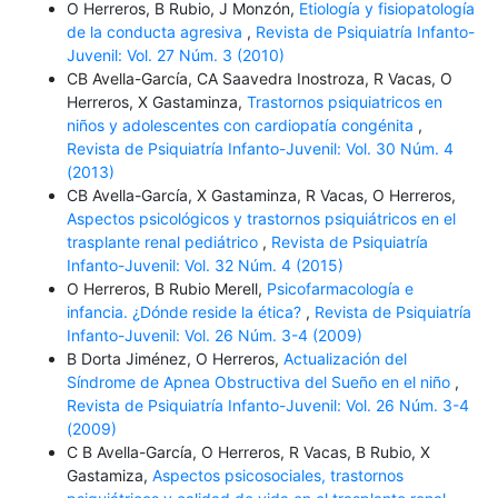
O Herreros, B Rubio, J Monzón,
Etiología y fisiopatología
de la conducta agresiva
,
Revista de Psiquiatría Infanto-
Juvenil: Vol. 27 Núm. 3 (2010)
CB Avella-García, CA Saavedra Inostroza, R Vacas, O
Herreros, X Gastaminza,
Trastornos psiquiatricos en
niños y adolescentes con cardiopatía congénita
,
Revista de Psiquiatría Infanto-Juvenil: Vol. 30 Núm. 4
(2013)
CB Avella-García, X Gastaminza, R Vacas, O Herreros,
Aspectos psicológicos y trastornos psiquiátricos en el
trasplante renal pediátrico
,
Revista de Psiquiatría
Infanto-Juvenil: Vol. 32 Núm. 4 (2015)
O Herreros, B Rubio Merell,
Psicofarmacología e
infancia. ¿Dónde reside la ética?
,
Revista de Psiquiatría
Infanto-Juvenil: Vol. 26 Núm. 3-4 (2009)
B Dorta Jiménez, O Herreros,
Actualización del
Síndrome de Apnea Obstructiva del Sueño en el niño
,
Revista de Psiquiatría Infanto-Juvenil: Vol. 26 Núm. 3-4
(2009)
C B Avella-García, O Herreros, R Vacas, B Rubio, X
Gastamiza,
Aspectos psicosociales, trastornos