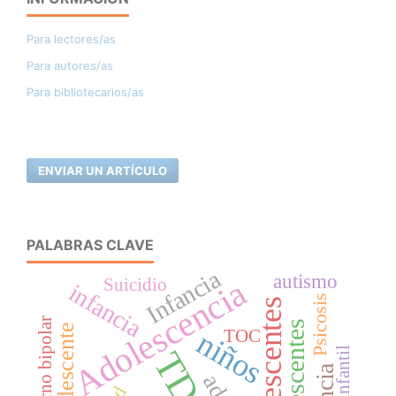
Para lectores/as
Para autores/as
Para bibliotecarios/as
ENVIAR UN ARTÍCULO
PALABRAS CLAVE
Infancia
autismo
Adolescencia
Suicidio
infancia
Psicosis
adolescentes
trastorno bipolar
Adolescentes
Adolescente
niños
TOC