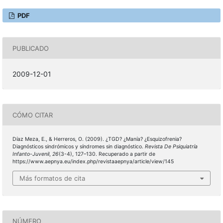
PDF
PUBLICADO
2009-12-01
CÓMO CITAR
Díaz Meza, E., & Herreros, O. (2009). ¿TGD? ¿Manía? ¿Esquizofrenia?
Diagnósticos sindrómicos y síndromes sin diagnóstico.
Revista De Psiquiatría
Infanto-Juvenil
,
26
(3-4), 127–130. Recuperado a partir de
https://www.aepnya.eu/index.php/revistaaepnya/article/view/145
Más formatos de cita
NÚMERO