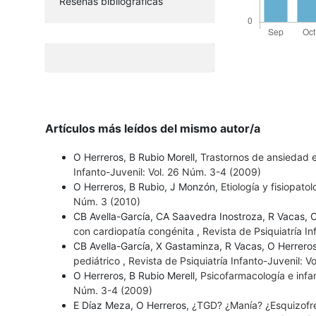
Reseñas bibliográficas
Artículos más leídos del mismo autor/a
O Herreros, B Rubio Morell,
Trastornos de ansiedad e
Infanto-Juvenil: Vol. 26 Núm. 3-4 (2009)
O Herreros, B Rubio, J Monzón,
Etiología y fisiopat
Núm. 3 (2010)
CB Avella-García, CA Saavedra Inostroza, R Vacas, 
con cardiopatía congénita
,
Revista de Psiquiatría I
CB Avella-García, X Gastaminza, R Vacas, O Herrero
pediátrico
,
Revista de Psiquiatría Infanto-Juvenil: V
O Herreros, B Rubio Merell,
Psicofarmacología e infa
Núm. 3-4 (2009)
E Díaz Meza, O Herreros,
¿TGD? ¿Manía? ¿Esquizofre