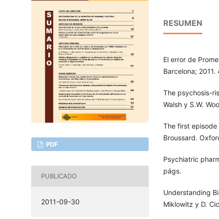
RESUMEN
El error de Promet
Barcelona; 2011.
The psychosis-ri
Walsh y S.W. Woo
The first episode
Broussard. Oxfor
PDF
Psychiatric phar
págs.
PUBLICADO
Understanding Bi
2011-09-30
Miklowitz y D. Ci