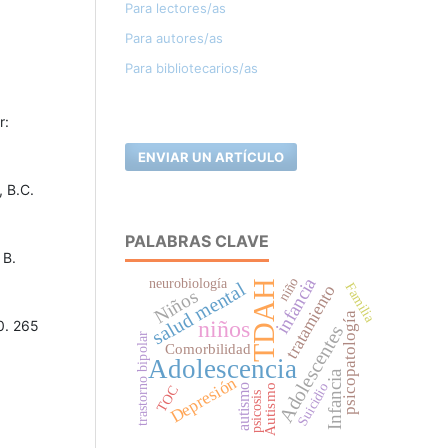
Para lectores/as
Para autores/as
Para bibliotecarios/as
r:
ENVIAR UN ARTÍCULO
 B.C.
PALABRAS CLAVE
 B.
infancia
niño
neurobiología
salud mental
TDAH
Familia
tratamiento
Niños
psicopatología
niños
0. 265
Adolescentes
trastorno bipolar
Comorbilidad
Adolescencia
Infancia
Depresión
Suicidio
autismo
Autismo
TOC
psicosis