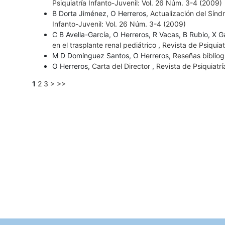
Psiquiatría Infanto-Juvenil: Vol. 26 Núm. 3-4 (2009)
B Dorta Jiménez, O Herreros,
Actualización del Sín
Infanto-Juvenil: Vol. 26 Núm. 3-4 (2009)
C B Avella-García, O Herreros, R Vacas, B Rubio, X 
en el trasplante renal pediátrico
,
Revista de Psiquiat
M D Domínguez Santos, O Herreros,
Reseñas bibliog
O Herreros,
Carta del Director
,
Revista de Psiquiatrí
1
2
3
>
>>