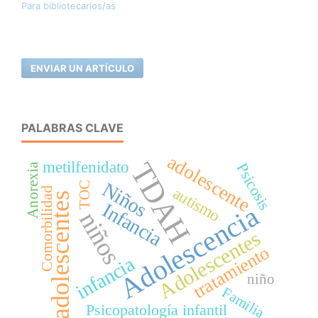
Para bibliotecarios/as
ENVIAR UN ARTÍCULO
PALABRAS CLAVE
adolescente
TDAH
metilfenidato
Psicosis
Anorexia
Niños
TOC
autismo
Comorbilidad
adolescentes
Infancia
Adolescencia
niños
Adolescentes
tratamiento
infancia
niño
Familia
Psicopatología infantil