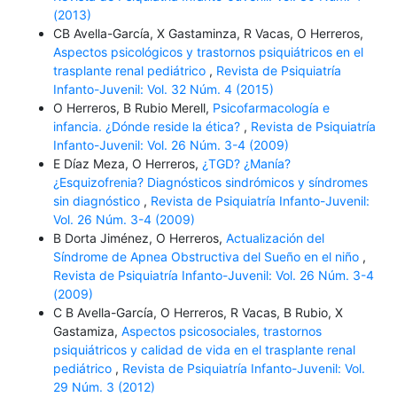
(2013)
CB Avella-García, X Gastaminza, R Vacas, O Herreros,
Aspectos psicológicos y trastornos psiquiátricos en el
trasplante renal pediátrico
,
Revista de Psiquiatría
Infanto-Juvenil: Vol. 32 Núm. 4 (2015)
O Herreros, B Rubio Merell,
Psicofarmacología e
infancia. ¿Dónde reside la ética?
,
Revista de Psiquiatría
Infanto-Juvenil: Vol. 26 Núm. 3-4 (2009)
E Díaz Meza, O Herreros,
¿TGD? ¿Manía?
¿Esquizofrenia? Diagnósticos sindrómicos y síndromes
sin diagnóstico
,
Revista de Psiquiatría Infanto-Juvenil:
Vol. 26 Núm. 3-4 (2009)
B Dorta Jiménez, O Herreros,
Actualización del
Síndrome de Apnea Obstructiva del Sueño en el niño
,
Revista de Psiquiatría Infanto-Juvenil: Vol. 26 Núm. 3-4
(2009)
C B Avella-García, O Herreros, R Vacas, B Rubio, X
Gastamiza,
Aspectos psicosociales, trastornos
psiquiátricos y calidad de vida en el trasplante renal
pediátrico
,
Revista de Psiquiatría Infanto-Juvenil: Vol.
29 Núm. 3 (2012)