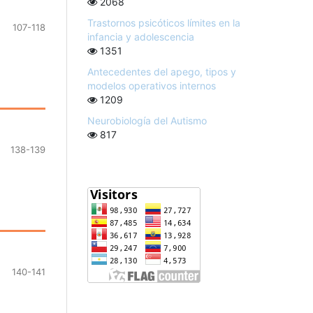
2068
Trastornos psicóticos límites en la
107-118
infancia y adolescencia
1351
Antecedentes del apego, tipos y
modelos operativos internos
1209
Neurobiología del Autismo
817
138-139
140-141