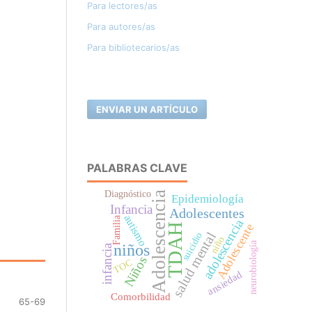
Para lectores/as
Para autores/as
Para bibliotecarios/as
ENVIAR UN ARTÍCULO
PALABRAS CLAVE
Diagnóstico
Adolescencia
Epidemiología
Infancia
Adolescentes
autismo
Familia
adolescencia
TDAH
Adolescente
salud mental
suicidio
niño
neurobiología
niños
infancia
Niños
TOC
ansiedad
Comorbilidad
65-69