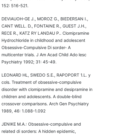
152: 516-521.
DEVIAUOH-GE J., MOROZ G., BIEDERSAN I.,
CANT WELL. D., FONTAINE R., GUEST J.H.,
RECE R., KATZ RY LANDAU P.. Clomipramine
Hydrochloride in childhood and adolescent
Obsessive-Compulsive Di sorder- A
multicenter trials. J Am Acad Child Ado lesc
Psychiatry 1992; 31: 45-49.
LEONARD HL, SWEDO S.E., RAPOPORT 1.L. y
cols. Treatment of obsessive-compulsive
disorder with clomipramine and desipramine in
children and adolescents. A double-blind
crossover comparisons. Arch Gen Psychiatry
1989, 46: 1.088-1.092
JENIKE M.A.: Obsessive-compulsive and
related di sorders: A hidden epidemic,