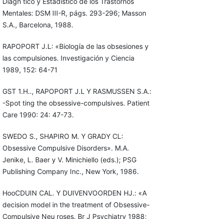
Diagn tico y Estadístico de los Trastornos
Mentales: DSM III-R, págs. 293-296; Masson
S.A., Barcelona, 1988.
RAPOPORT J.L: «Biología de las obsesiones y
las compulsiones. Investigación y Ciencia
1989, 152: 64-71
GST 1.H.., RAPOPORT J.L Y RASMUSSEN S.A.:
-Spot ting the obsessive-compulsives. Patient
Care 1990: 24: 47-73.
SWEDO S., SHAPIRO M. Y GRADY CL:
Obsessive Compulsive Disorders». M.A.
Jenike, L. Baer y V. Minichiello (eds.); PSG
Publishing Company Inc., New York, 1986.
HooCDUIN CAL. Y DUIVENVOORDEN HJ.: «A
decision model in the treatment of Obsessive-
Compulsive Neu roses. Br J Psychiatry 1988;