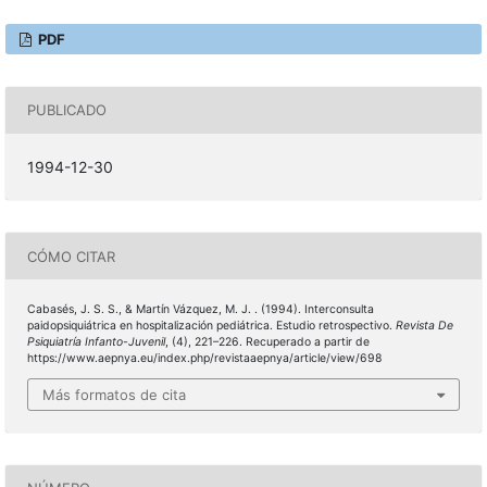
PDF
PUBLICADO
1994-12-30
CÓMO CITAR
Cabasés, J. S. S., & Martín Vázquez, M. J. . (1994). Interconsulta
paidopsiquiátrica en hospitalización pediátrica. Estudio retrospectivo.
Revista De
Psiquiatría Infanto-Juvenil
, (4), 221–226. Recuperado a partir de
https://www.aepnya.eu/index.php/revistaaepnya/article/view/698
Más formatos de cita