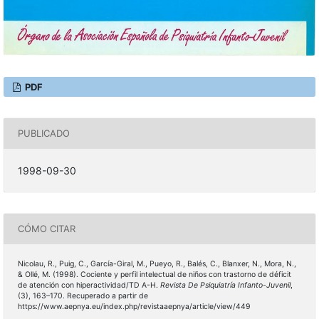
PDF
PUBLICADO
1998-09-30
CÓMO CITAR
Nicolau, R., Puig, C., García-Giral, M., Pueyo, R., Balés, C., Blanxer, N., Mora, N.,
& Ollé, M. (1998). Cociente y perfil intelectual de niños con trastorno de déficit
de atención con hiperactividad/TD A-H.
Revista De Psiquiatría Infanto-Juvenil
,
(3), 163–170. Recuperado a partir de
https://www.aepnya.eu/index.php/revistaaepnya/article/view/449