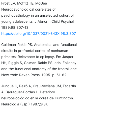
Frost LA, Moffitt TE, McGee
Neuropsychological correlates of
psychopathology in an unselected cohort of
young adolescents. J Abnorm Child Psychol
1989;98:307-13.
https://doi.org/10.1037/0021-843X.98.3.307
Goldman-Rakic PS. Anatomical and functional
circuits in prefrontal cortex of nonhuman
primates: Relevance to epilepsy. En: Jasper
HH, Riggio S, Golman-Rakic PS, eds. Epilepsy
and the functional anatomy of the frontal lobe.
New York: Raven Press; 1995. p. 51-62.
Junqué C, Peiró A, Grau-Veciana JM, Escartln
A, Barraquer-Bordas L. Deterioro
neuropsicológico en la corea de Huntington.
Neurología (Esp.) 1987;2(3).