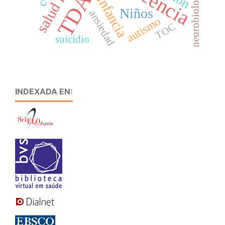
TDAH
neurobiología
Infancia
Niños
ansiedad
autismo
TOC
suicidio
INDEXADA EN: