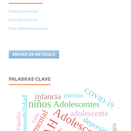
Para lectores/as
Para autores/as
Para bibliotecarios/as
ENVIAR UN ARTÍCULO
PALABRAS CLAVE
COVID-19
infancia
psicosis
comorbilidad
niños
Adolescentes
Adolescencia
salud mental
adolescente
niño
Familia
depresión