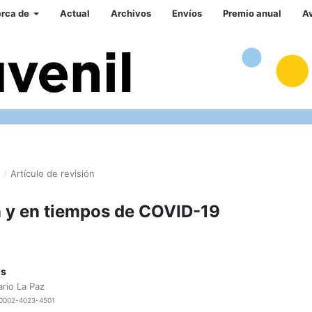
rca de
Actual
Archivos
Envíos
Premio anual
A
/
Artículo de revisión
a y en tiempos de COVID-19
os
ario La Paz
0-0002-4023-4501