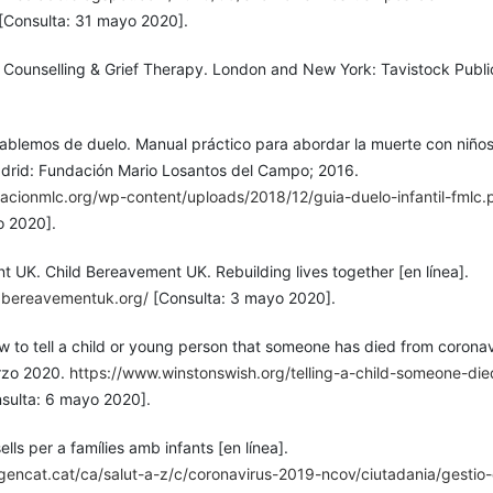
[Consulta: 31 mayo 2020].
 Counselling & Grief Therapy. London and New York: Tavistock Publi
ablemos de duelo. Manual práctico para abordar la muerte con niños
drid: Fundación Mario Losantos del Campo; 2016.
acionmlc.org/wp-content/uploads/2018/12/guia-duelo-infantil-fmlc.
o 2020].
 UK. Child Bereavement UK. Rebuilding lives together [en línea].
dbereavementuk.org/
[Consulta: 3 mayo 2020].
w to tell a child or young person that someone has died from coronav
arzo 2020.
https://www.winstonswish.org/telling-a-child-someone-die
sulta: 6 mayo 2020].
lls per a famílies amb infants [en línea].
.gencat.cat/ca/salut-a-z/c/coronavirus-2019-ncov/ciutadania/gestio-