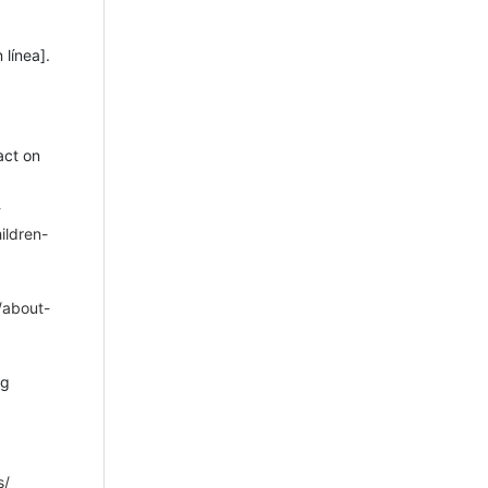
línea].
act on
-
ildren-
/about-
ng
s/