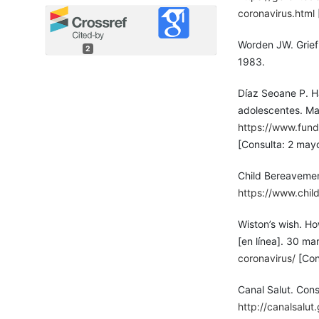
coronavirus.html
Worden JW. Grief
2
1983.
Díaz Seoane P. H
adolescentes. Ma
https://www.fund
[Consulta: 2 may
Child Bereavement
https://www.chil
Wiston’s wish. Ho
[en línea]. 30 m
coronavirus/
[Con
Canal Salut. Conse
http://canalsalut