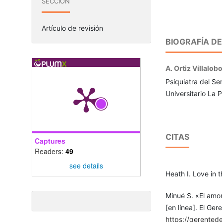
SECCIÓN
Artículo de revisión
BIOGRAFÍA D
A. Ortiz Villalob
Psiquiatra del Ser
Universitario La 
CITAS
Captures
Readers:
49
see details
Heath I. Love in 
Minué S. «El amor
[en línea]. El Ge
https://gerented