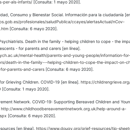
-per-als-infants/
[Consulta: 1 mayo 2020].
idad, Consumo y Bienestar Social. Información para la ciudadanía [en 
s.gob.es/profesionales/saludPublica/ccayes/alertasActual/nCov-
.htm
[Consulta: 6 mayo 2020].
Psychiatrists. Death in the family - helping children to cope - the imp
escents - for parents and carers [en línea].
ych.ac.uk/mental-health/parents-and-young-people/information-for
rs/death-in-the-family---helping-children-to-cope-the-impact-on-ch
for-parents-and-carers
[Consulta: 6 mayo 2020].
 for Grieving Children. COVID-19 [en línea].
https://childrengrieve.org
9
[Consulta: 1 mayo 2020].
vement Network. COVID-19: Supporting Bereaved Children and You
.
http://www.childhoodbereavementnetwork.org.uk/help-around-a-
aspx
[Consulta: 6 mayo 2020].
sources [en línea].
https://www.dougy.org/grief-resources/tip-sheet