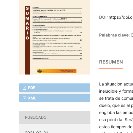
DOI:
https://doi.
Palabras clave:
C
RESUMEN
La situación actu
PDF
ineludible y form
XML
se trata de comun
duelo, que es el 
engloba las emoc
PUBLICADO
esa pérdida. Será
estos tiempos de
2021-03-31