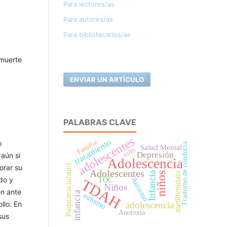
Para lectores/as
Para autores/as
Para bibliotecarios/as
 muerte
ENVIAR UN ARTÍCULO
PALABRAS CLAVE
adolescentes
tratamiento
Familia
o
Trastorno de conducta
Salud Mental
niño
Depresión
 aún si
Adolescencia
orar su
Psiquiatría infantil
Adolescentes
Infancia
niños
metilfenidato
Autismo
do y
TDAH
TOC
Niños
en ante
infancia
autismo
adolescencia
llo. En
Anorexia
sus