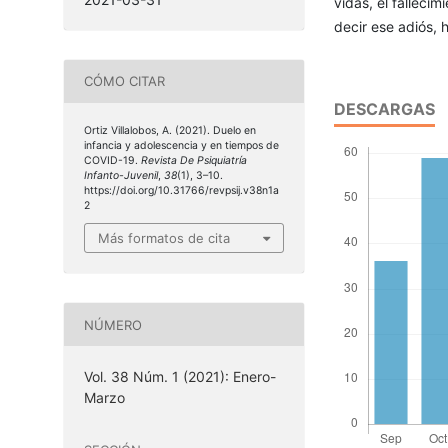
vidas, el falleci
decir ese adiós, 
CÓMO CITAR
DESCARGAS
Ortiz Villalobos, A. (2021). Duelo en
infancia y adolescencia y en tiempos de
COVID-19.
Revista De Psiquiatría
Infanto-Juvenil
,
38
(1), 3–10.
https://doi.org/10.31766/revpsij.v38n1a
2
Más formatos de cita
NÚMERO
Vol. 38 Núm. 1 (2021): Enero-
Marzo