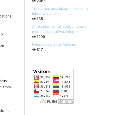
2068
Trastornos psicóticos límites en la
infancia y adolescencia
cations;
1351
Antecedentes del apego, tipos y
modelos operativos internos
 y
1209
Neurobiología del Autismo
pdf
817
irus
d-from-
de-les-