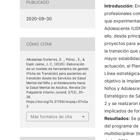
PUBLICADO
Introducción:
En 
profesionales com
2020-09-30
que experimentan
Adolescente (USM
ello, desde princ
proyectos para an
CÓMO CITAR
la transición que
mayor estabilidad
Albaladejo Gutierrez, E. ., Pérez , E., &
Espín Jaime, J. C. (2020). Elaboración
actuación, el Pl
de un modelo de herramienta de gestión
Línea estratégica
(Ficha de Transición) para pacientes en
transición desde los Servicios de Salud
objetivo la Impla
Mental del Niño y el Adolescente hacia
la Salud Mental de Adultos.
Revista De
Niños y Adolescen
Psiquiatría Infanto-Juvenil
,
37
(3), 20–
Estratégico de S
28.
https://doi.org/10.31766/revpsij.v37n3a
2 y se realizaron
3
implicados de for
Más formatos de cita
Resultados:
Se p
del programa de t
multidisciplinar (