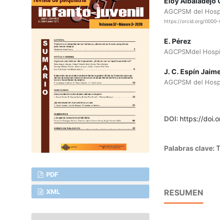
Eloy Albaladejo 
AGCPSM del Hospi
https://orcid.org/000
E. Pérez
AGCPSMdel Hospit
J. C. Espín Jaim
AGCPSM del Hospi
DOI:
https://doi.
Palabras clave:
T
PDF
XML
RESUMEN