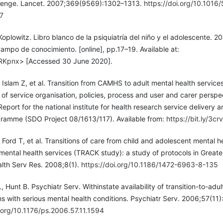
llenge. Lancet. 2007;369(9569):1302–1313.
https://doi.org/10.1016
7
Koplowitz. Libro blanco de la psiquiatría del niño y el adolescente. 20
campo de conocimiento. [online], pp.17–19. Available at:
RRKpnx
> [Accessed 30 June 2020].
 Islam Z, et al. Transition from CAMHS to adult mental health service
of service organisation, policies, process and user and carer perspe
Report for the national institute for health research service delivery 
gramme (SDO Project 08/1613/117). Available from:
https://bit.ly/3c
 Ford T, et al. Transitions of care from child and adolescent mental h
 mental health services (TRACK study): a study of protocols in Greate
th Serv Res. 2008;8(1).
https://doi.org/10.1186/1472-6963-8-135
, Hunt B. Psychiatr Serv. Withinstate availability of transition-to-adu
hs with serious mental health conditions. Psychiatr Serv. 2006;57(11
i.org/10.1176/ps.2006.57.11.1594