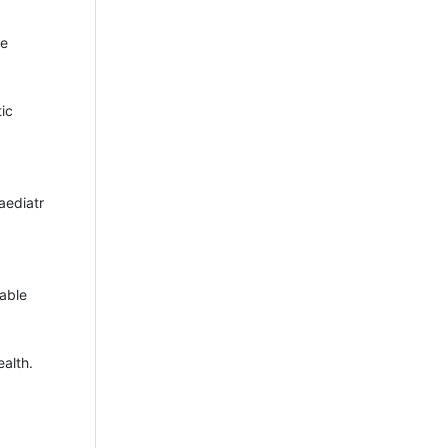
re
ic
aediatr
lable
alth.