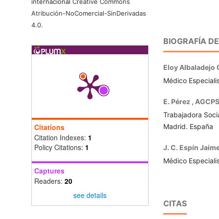
internacional
Creative Commons
Atribución-NoComercial-SinDerivadas
4.0
.
BIOGRAFÍA D
Eloy Albaladejo 
Médico Especiali
E. Pérez ,
AGCPSM
Trabajadora Soci
Citations
Madrid. España
Citation Indexes:
1
Policy Citations:
1
J. C. Espín Jaim
Médico Especialis
Captures
Readers:
20
see details
CITAS