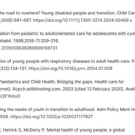
he road to nowhere? Young disabled people and transition. Child Ca
4;30(6):581–587.
https://doi.org/10.1111/j.1365-2214.2004.00469.x
tion from pediatric to adultorientated care for adolescents with cyst
 Rehabil. 1998;20(6-7):209–216.
/10.3109/09638289809166731
ion of young people with respiratory diseases to adult health care. P
;5(2):124–131.
https://doi.org/10.1016/j.prrv.2004.01.008
Paediatrics and Child Health. Bridging the gaps. Health care for
ernet]. Rcpch.adlibhosting.com. 2003 [cited 12 February 2020]. Avai
.ly/2FYkbx0
ng the needs of youth in transition to adulthood. Adm Policy Ment He
–509.
https://doi.org/10.1023/a:1025027117827
AJ, Hetrick S, McGorry P. Mental health of young people: a global