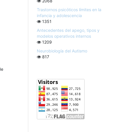
2068
Trastornos psicóticos límites en la
infancia y adolescencia
1351
Antecedentes del apego, tipos y
modelos operativos internos
1209
Neurobiología del Autismo
817
de