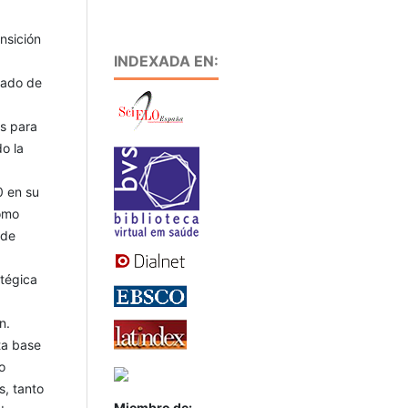
nsición
INDEXADA EN:
tado de
as para
do la
0 en su
como
 de
tégica
n.
ta base
o
s, tanto
Miembro de: