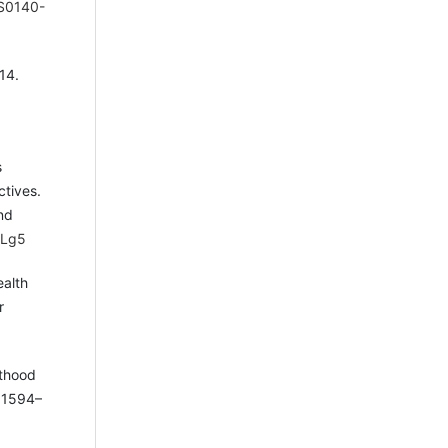
/S0140-
14.
s
ctives.
and
rvLg5
ealth
r
lthood
):1594–