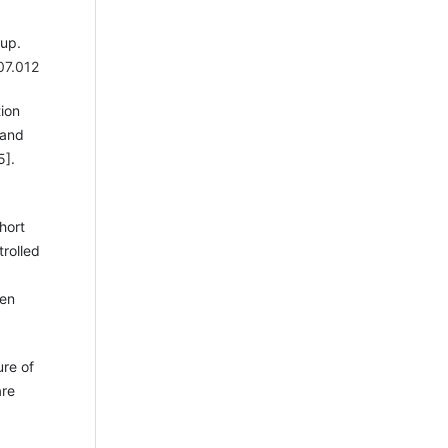
-up.
07.012
ion
 and
5].
hort
rolled
pen
ure of
are