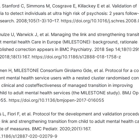
 Stanford C, Simmons M, Cosgrave E, Killackey E et al. Validation of
ia to detect individuals at ultra high risk of psychosis: 2 years follow
search. 2008;105(1-3):10–17.
https://doi.org/10.1016/j.schres.2008.
lze U, Warwick J, et al. Managing the link and strengthening transit
ult mental health Care in Europe (MILESTONE): background, rationale
lished correction appears in BMC Psychiatry. 2018 Sep 14;18(1):29
2018;18(1):167.
https://doi.org/10.1186/s12888-018-1758-z
nen H, MILESTONE Consortium Girolamo Gde, et al. Protocol for a co
nt mental health service users with a nested cluster randomised cont
he clinical and costeffectiveness of managed transition in improving
child to adult mental health services (the MILESTONE study). BMJ O
055.
https://doi.org/10.1136/bmjopen-2017-016055
L, Fiori F, et al. Protocol for the development and validation proced
link and strengthening transition from child to adult mental health c
e of measures. BMC Pediatr. 2020;20(1):167.
10.1186/s12887-020-02079-9