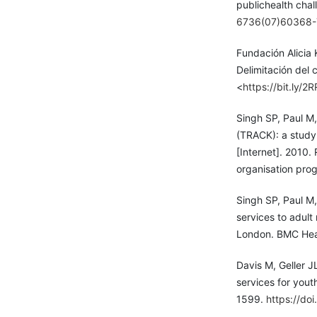
publichealth cha
6736(07)60368-
Fundación Alicia 
Delimitación del 
<
https://bit.ly/2
Singh SP, Paul M,
(TRACK): a study 
[Internet]. 2010. 
organisation pro
Singh SP, Paul M,
services to adult
London. BMC Heal
Davis M, Geller JL
services for yout
1599.
https://do