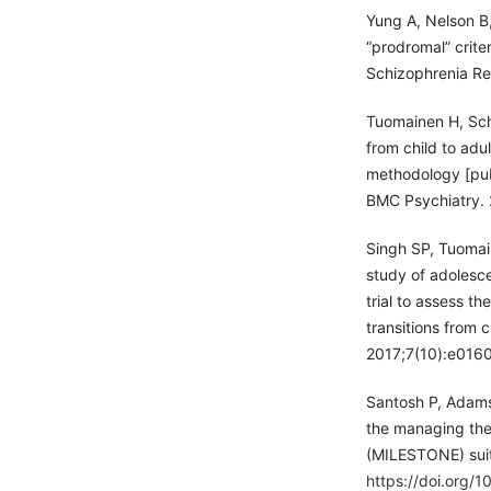
Yung A, Nelson B,
“prodromal” criter
Schizophrenia Re
Tuomainen H, Schu
from child to ad
methodology [pub
BMC Psychiatry. 
Singh SP, Tuomai
study of adolesce
trial to assess t
transitions from 
2017;7(10):e016
Santosh P, Adams 
the managing the 
(MILESTONE) suit
https://doi.org/