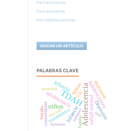
Para lectores/as
Para autores/as
Para bibliotecarios/as
ENVIAR UN ARTÍCULO
PALABRAS CLAVE
Adolescentes
infancia
depresión
Niños
Adolescencia
ansiedad
TDAH
TOC
adolescencia
salud mental
Depresión
comorbilidad
niños
Infancia
Suicidio
tratamiento
Psicosis
autismo
niño
Familia
Autismo