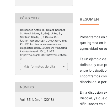
CÓMO CITAR
RESUMEN
Hernández Antón, R., Gómez Sánchez,
S., Mongil López, B., Geijo Uribe, S.,
Presentamos en c
Sevillano Benito, I., & García, G. I.
(2018). “QUIERO SER COMO JEFF, THE
que ingresa en la
KILLER” Lo disocial en menores, un
diagnóstico difícil.
Revista De Psiquiatría
agresividad en es
Infanto-Juvenil
,
35
(1), 31–37.
https://doi.org/10.31766/revpsij.v35n1a
Es un ejemplo de
3
definida, y que p
Más formatos de cita
entre lo psicótico
Encontramos compa
disocial de la pe
NÚMERO
En la discusión e
Disocial, ya que 
Vol. 35 Núm. 1 (2018)
dificultades en el