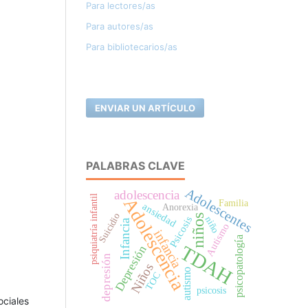
Para lectores/as
Para autores/as
Para bibliotecarios/as
ENVIAR UN ARTÍCULO
PALABRAS CLAVE
Adolescentes
adolescencia
psiquiatría infantil
Adolescencia
Familia
ansiedad
Anorexia
Suicidio
niños
Psicosis
niño
Infancia
Autismo
infancia
psicopatología
TDAH
Depresión
depresión
Niños
autismo
TOC
psicosis
ociales