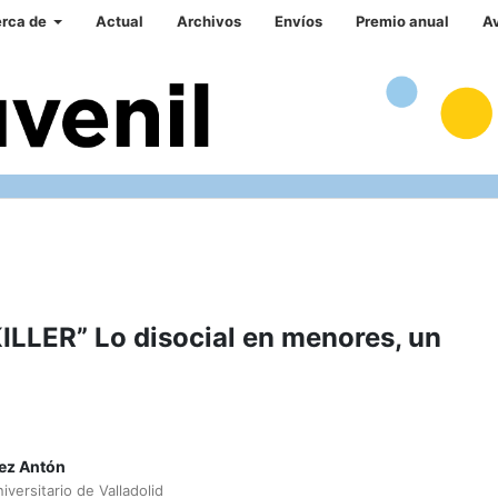
rca de
Actual
Archivos
Envíos
Premio anual
A
LER” Lo disocial en menores, un
ez Antón
iversitario de Valladolid