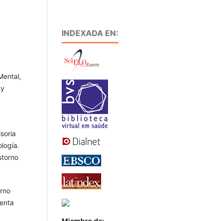
INDEXADA EN:
Mental,
 y
soria
ología.
storno
orno
senta
Miembro de: