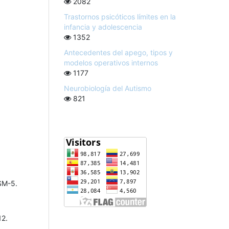
2082
Trastornos psicóticos límites en la
infancia y adolescencia
1352
Antecedentes del apego, tipos y
modelos operativos internos
1177
Neurobiología del Autismo
821
DSM-5.
12.