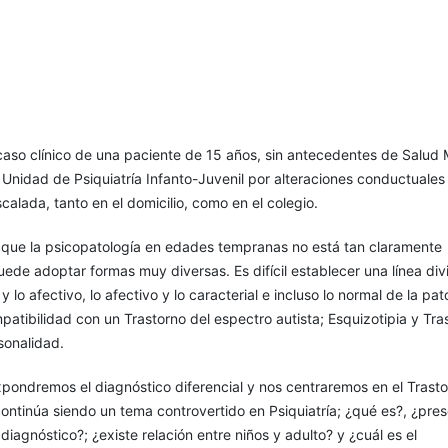
aso clínico de una paciente de 15 años, sin antecedentes de Salud 
 Unidad de Psiquiatría Infanto-Juvenil por alteraciones conductuales
calada, tanto en el domicilio, como en el colegio.
 que la psicopatología en edades tempranas no está tan claramente
uede adoptar formas muy diversas. Es difícil establecer una línea divi
 y lo afectivo, lo afectivo y lo caracterial e incluso lo normal de la pat
tibilidad con un Trastorno del espectro autista; Esquizotipia y Tra
rsonalidad.
xpondremos el diagnóstico diferencial y nos centraremos en el Trast
continúa siendo un tema controvertido en Psiquiatría; ¿qué es?, ¿pre
 diagnóstico?; ¿existe relación entre niños y adulto? y ¿cuál es el