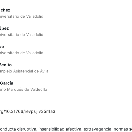
nchez
iversitario de Valladolid
López
iversitario de Valladolid
be
iversitario de Valladolid
Benito
mplejo Asistencial de Ávila
 García
ario Marqués de Valdecilla
org/10.31766/revpsij.v35n1a3
onducta disruptiva, insensibilidad afectiva, extravagancia, normas s