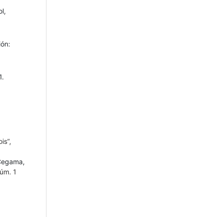
l,
ión:
1.
ois”,
 Cegama,
Núm. 1