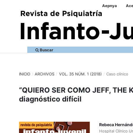
Aepnya
Ace
Buscar
INICIO
/
ARCHIVOS
/
VOL. 35 NÚM. 1 (2018)
/
Caso clínico
“QUIERO SER COMO JEFF, THE KIL
diagnóstico difícil
Rebeca Hernánd
Hospital Clínico Un