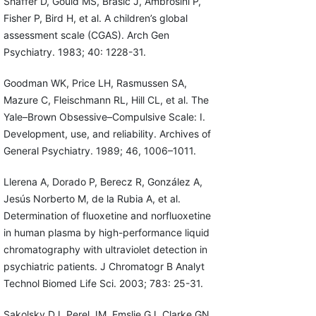
Shaffer D, Gould MS, Brasic J, Ambrosini P,
Fisher P, Bird H, et al. A children’s global
assessment scale (CGAS). Arch Gen
Psychiatry. 1983; 40: 1228-31.
Goodman WK, Price LH, Rasmussen SA,
Mazure C, Fleischmann RL, Hill CL, et al. The
Yale–Brown Obsessive–Compulsive Scale: I.
Development, use, and reliability. Archives of
General Psychiatry. 1989; 46, 1006–1011.
Llerena A, Dorado P, Berecz R, González A,
Jesús Norberto M, de la Rubia A, et al.
Determination of fluoxetine and norfluoxetine
in human plasma by high-performance liquid
chromatography with ultraviolet detection in
psychiatric patients. J Chromatogr B Analyt
Technol Biomed Life Sci. 2003; 783: 25-31.
Sakolsky DJ, Perel JM, Emslie GJ, Clarke GN,