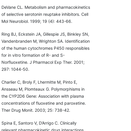
DeVane CL. Metabolism and pharmacokinetics
of selective serotonin reuptake inhibitors. Cell
Mol Neurobiol. 1999; 19 (4): 443-66.
Ring BJ, Eckstein JA, Gillespie JS, Binkley SN,
Vandenbranden M, Wrighton SA. Identification
of the human cytochromes P450 responsibles
for in vitro formation of R- and S-
Norfluoxetine. J Pharmacol Exp Ther. 2001;
297: 1044-50.
Charlier C, Broly F, Lhermitte M, Pinto E,
Ansseau M, Plomteaux G. Polymorphisms in
the CYP2D6 Gene: Association with plasma
concentrations of fluoxetine and paroxetine.
Ther Drug Monit. 2003; 25: 738-42.
Spina E, Santoro V, D’Arrigo C. Clinically
relevant pharmacokinetic drug interactions