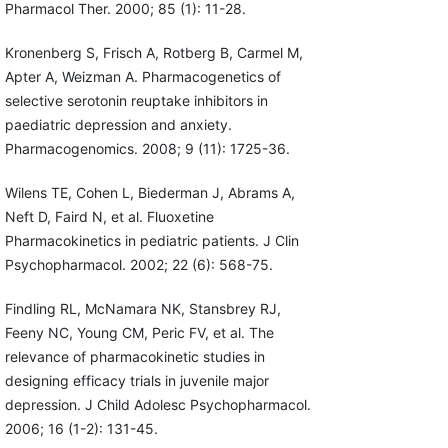
Pharmacol Ther. 2000; 85 (1): 11-28.
Kronenberg S, Frisch A, Rotberg B, Carmel M,
Apter A, Weizman A. Pharmacogenetics of
selective serotonin reuptake inhibitors in
paediatric depression and anxiety.
Pharmacogenomics. 2008; 9 (11): 1725-36.
Wilens TE, Cohen L, Biederman J, Abrams A,
Neft D, Faird N, et al. Fluoxetine
Pharmacokinetics in pediatric patients. J Clin
Psychopharmacol. 2002; 22 (6): 568-75.
Findling RL, McNamara NK, Stansbrey RJ,
Feeny NC, Young CM, Peric FV, et al. The
relevance of pharmacokinetic studies in
designing efficacy trials in juvenile major
depression. J Child Adolesc Psychopharmacol.
2006; 16 (1-2): 131-45.