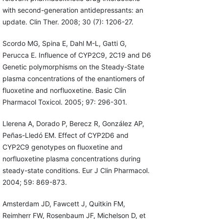
with second-generation antidepressants: an
update. Clin Ther. 2008; 30 (7): 1206-27.
Scordo MG, Spina E, Dahl M-L, Gatti G,
Perucca E. Influence of CYP2C9, 2C19 and D6
Genetic polymorphisms on the Steady-State
plasma concentrations of the enantiomers of
fluoxetine and norfluoxetine. Basic Clin
Pharmacol Toxicol. 2005; 97: 296-301.
Llerena A, Dorado P, Berecz R, González AP,
Peñas-Lledó EM. Effect of CYP2D6 and
CYP2C9 genotypes on fluoxetine and
norfluoxetine plasma concentrations during
steady-state conditions. Eur J Clin Pharmacol.
2004; 59: 869-873.
Amsterdam JD, Fawcett J, Quitkin FM,
Reimherr FW, Rosenbaum JF, Michelson D, et