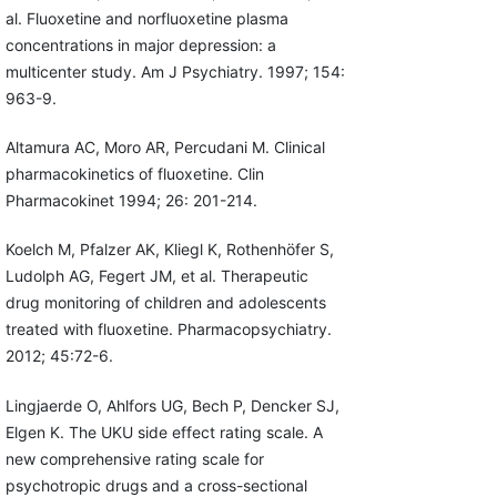
al. Fluoxetine and norfluoxetine plasma
concentrations in major depression: a
multicenter study. Am J Psychiatry. 1997; 154:
963-9.
Altamura AC, Moro AR, Percudani M. Clinical
pharmacokinetics of fluoxetine. Clin
Pharmacokinet 1994; 26: 201-214.
Koelch M, Pfalzer AK, Kliegl K, Rothenhöfer S,
Ludolph AG, Fegert JM, et al. Therapeutic
drug monitoring of children and adolescents
treated with fluoxetine. Pharmacopsychiatry.
2012; 45:72-6.
Lingjaerde O, Ahlfors UG, Bech P, Dencker SJ,
Elgen K. The UKU side effect rating scale. A
new comprehensive rating scale for
psychotropic drugs and a cross-sectional