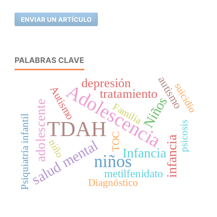
ENVIAR UN ARTÍCULO
PALABRAS CLAVE
autismo
depresión
Adolescencia
suicidio
Autismo
tratamiento
Niños
adolescente
Familia
Psiquiatría infantil
TDAH
psicosis
TOC
infancia
salud mental
niño
Infancia
niños
metilfenidato
Diagnóstico