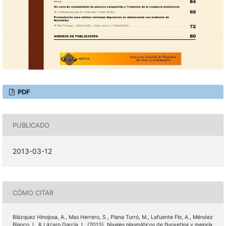
PDF
PUBLICADO
2013-03-12
CÓMO CITAR
Blázquez Hinojosa, A., Mas Herrero, S., Plana Turró, M., Lafuente Flo, A., Méndez
Blanco, I., & Lázaro García, L. (2013). Niveles plasmáticos de fluoxetina y mejoría