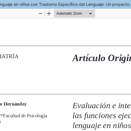
lenguaje en niños con Trastorno Específico del Lenguaje: Un proyecto