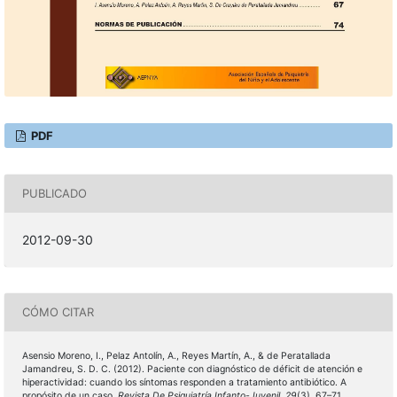
PDF
PUBLICADO
2012-09-30
CÓMO CITAR
Asensio Moreno, I., Pelaz Antolín, A., Reyes Martín, A., & de Peratallada
Jamandreu, S. D. C. (2012). Paciente con diagnóstico de déficit de atención e
hiperactividad: cuando los síntomas responden a tratamiento antibiótico. A
propósito de un caso.
Revista De Psiquiatría Infanto-Juvenil
,
29
(3), 67–71.