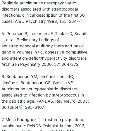
Pediatric autoimmune neuropsychiatric
disorders associated with streptococcal
infections: clinical description of the first 50
cases. Am J Psychiatry 1998; 155: 264-71.
5. Peterson B, Leckman JF, Tucker D, Scahill
L, et al. Preliminary findings of
antistreptococcal antibody titers and basal
ganglia volumes in tic, obsessive-compulsive,
and attention-deficit/hyperactivity disorders.
Arch Gen Psychiatry 2000; 57: 364-372.
6. Bentancourt YM, Jiménez-León JC,
Jiménez- Bentancourt CS, Castillo VE.
Autoimmune neuropsychiatric disorders
associated to infection by streptococcus in
the pediatric age: PANDAS. Rev Neurol 2003;
36 (Supl 1): S95-S107.
7. Mesa Rodríguez T. Trastorno psiquiátrico
autoimmune: PANDA. Psiquiatria.com. 2012;