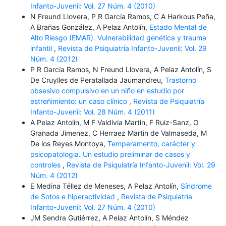
Infanto-Juvenil: Vol. 27 Núm. 4 (2010)
N Freund Llovera, P R García Ramos, C A Harkous Peña,
A Brañas González, A Pelaz Antolín,
Estado Mental de
Alto Riesgo (EMAR). Vulnerabilidad genética y trauma
infantil
,
Revista de Psiquiatría Infanto-Juvenil: Vol. 29
Núm. 4 (2012)
P R García Ramos, N Freund Llovera, A Pelaz Antolín, S
De Cruylles de Peratallada Jaumandreu,
Trastorno
obsesivo compulsivo en un niño en estudio por
estreñimiento: un caso clínico
,
Revista de Psiquiatría
Infanto-Juvenil: Vol. 28 Núm. 4 (2011)
A Pelaz Antolín, M F Valdivia Martin, F Ruiz-Sanz, O
Granada Jimenez, C Herraez Martin de Valmaseda, M
De los Reyes Montoya,
Temperamento, carácter y
psicopatologia. Un estudio preliminar de casos y
controles
,
Revista de Psiquiatría Infanto-Juvenil: Vol. 29
Núm. 4 (2012)
E Medina Téllez de Meneses, A Pelaz Antolín,
Síndrome
de Sotos e hiperactividad
,
Revista de Psiquiatría
Infanto-Juvenil: Vol. 27 Núm. 4 (2010)
JM Sendra Gutiérrez, A Pelaz Antolín, S Méndez