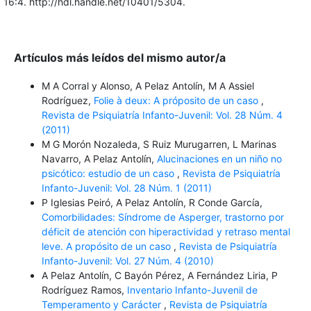
16:4. http://hdl.handle.net/10401/5304.
Artículos más leídos del mismo autor/a
M A Corral y Alonso, A Pelaz Antolín, M A Assiel
Rodríguez,
Folie à deux: A próposito de un caso
,
Revista de Psiquiatría Infanto-Juvenil: Vol. 28 Núm. 4
(2011)
M G Morón Nozaleda, S Ruiz Murugarren, L Marinas
Navarro, A Pelaz Antolín,
Alucinaciones en un niño no
psicótico: estudio de un caso
,
Revista de Psiquiatría
Infanto-Juvenil: Vol. 28 Núm. 1 (2011)
P Iglesias Peiró, A Pelaz Antolín, R Conde García,
Comorbilidades: Síndrome de Asperger, trastorno por
déficit de atención con hiperactividad y retraso mental
leve. A propósito de un caso
,
Revista de Psiquiatría
Infanto-Juvenil: Vol. 27 Núm. 4 (2010)
A Pelaz Antolín, C Bayón Pérez, A Fernández Liria, P
Rodríguez Ramos,
Inventario Infanto-Juvenil de
Temperamento y Carácter
,
Revista de Psiquiatría