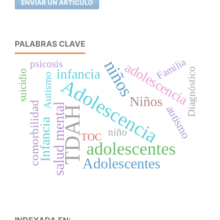
ENVIAR UN ARTÍCULO
PALABRAS CLAVE
Familia
niños
psicosis
adolescencia
Diagnóstico
infancia
suicidio
Autismo
Adolescencia
Niños
comorbilidad
salud mental
autismo
TDAH
Infancia
niño
TOC
adolescentes
Adolescentes