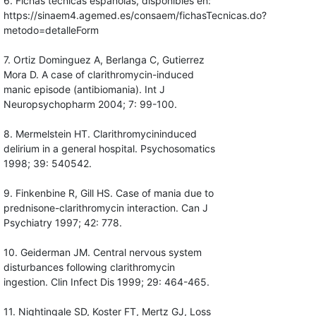
6. Fichas técnicas españolas, disponibles en:
https://sinaem4.agemed.es/consaem/fichasTecnicas.do?
metodo=detalleForm
7. Ortiz Dominguez A, Berlanga C, Gutierrez
Mora D. A case of clarithromycin-induced
manic episode (antibiomania). Int J
Neuropsychopharm 2004; 7: 99-100.
8. Mermelstein HT. Clarithromycininduced
delirium in a general hospital. Psychosomatics
1998; 39: 540542.
9. Finkenbine R, Gill HS. Case of mania due to
prednisone-clarithromycin interaction. Can J
Psychiatry 1997; 42: 778.
10. Geiderman JM. Central nervous system
disturbances following clarithromycin
ingestion. Clin Infect Dis 1999; 29: 464-465.
11. Nightingale SD, Koster FT, Mertz GJ, Loss