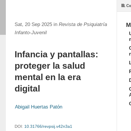
Co
Sat, 20 Sep 2025 in
Revista de Psiquiatría
M
Infanto-Juvenil
Infancia y pantallas:
proteger la salud
mental en la era
digital
Abigail Huertas Patón
DOI:
10.31766/revpsij.v42n3a1