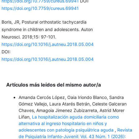
https://doi.org/10.7759/cureus.69941
DOI:
https://doi.org/10.7759/cureus.69941
Boris, JR, Postural orthostatic tachycardia
syndrome in children and adolescents. Auton
Neurosci. 2018;15: 97-101.
https://doi.org/10.1016/j.autneu.2018.05.004
DOI:
https://doi.org/10.1016/j.autneu.2018.05.004
Artículos más leídos del mismo autor/a
Amanda Cercós López, Oaia Iriondo Blanco, Sandra
Gómez Vallejo, Laura Atarés Betrán, Celeste Galceran
Chaves, Amagoia Jimenez Zubizarreta, Astrid Morer
Liñan,
La hospitalización aguda domiciliaria como
alternativa al ingreso hospitalario en niños y
adolescentes con patología psiquiátrica aguda
,
Revista
de Psiquiatría Infanto-Juvenil: Vol. 43 Núm. 1 (2026):