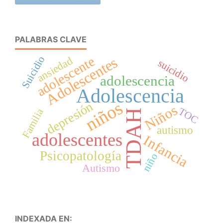
PALABRAS CLAVE
Suicidio
adolescente
Adolescentes
ansiedad
suicidio
adolescencia
Adolescencia
niños
depresión
Niños
TOC
Familia
TDAH
autismo
adolescentes
Infancia
Psicopatología
niño
Autismo
INDEXADA EN: