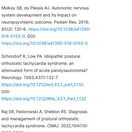
Mulkey SB, du Plessis AJ. Autonomic nervous
system development and its impact on
neuropsychiatric outcome. Pediatr Res. 2019;
85(2): 120-6.
https://doi.org/10.1038/s41390-
018-0155-0
. DOI:
https://doi.org/10.1038/s41390-018-0155-0
Schondorf R, Low PA. Idiopathic postural
orthostatic tachycardia syndrome: an
attenuated form of acute pandysautonomia?
Neurology. 1993;43(1):132-7.
https://doi.org/10.1212/wnl.43.1_part_1.132
DOI:
https://doi.org/10.1212/WNL.43.1_Part_1.132
Raj SR, Fedorowski A, Sheldon RS. Diagnosis
and management of postural orthostatic
tachycardia syndrome. CMAJ. 2022;194(10):