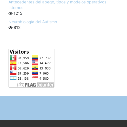
Antecedentes del apego, tipos y modelos operativos
internos
1215
Neurobiología del Autismo
812