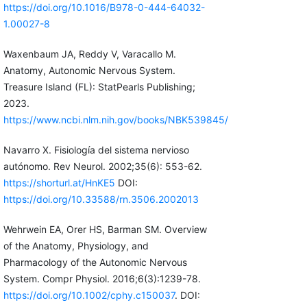
https://doi.org/10.1016/B978-0-444-64032-
1.00027-8
Waxenbaum JA, Reddy V, Varacallo M.
Anatomy, Autonomic Nervous System.
Treasure Island (FL): StatPearls Publishing;
2023.
https://www.ncbi.nlm.nih.gov/books/NBK539845/
Navarro X. Fisiología del sistema nervioso
autónomo. Rev Neurol. 2002;35(6): 553-62.
https://shorturl.at/HnKE5
DOI:
https://doi.org/10.33588/rn.3506.2002013
Wehrwein EA, Orer HS, Barman SM. Overview
of the Anatomy, Physiology, and
Pharmacology of the Autonomic Nervous
System. Compr Physiol. 2016;6(3):1239-78.
https://doi.org/10.1002/cphy.c150037
. DOI: