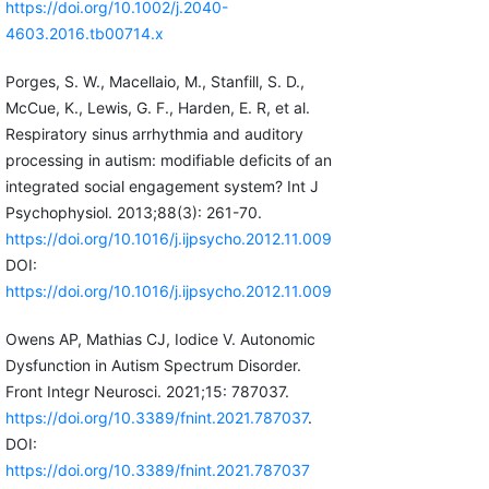
https://doi.org/10.1002/j.2040-
4603.2016.tb00714.x
Porges, S. W., Macellaio, M., Stanfill, S. D.,
McCue, K., Lewis, G. F., Harden, E. R, et al.
Respiratory sinus arrhythmia and auditory
processing in autism: modifiable deficits of an
integrated social engagement system? Int J
Psychophysiol. 2013;88(3): 261-70.
https://doi.org/10.1016/j.ijpsycho.2012.11.009
DOI:
https://doi.org/10.1016/j.ijpsycho.2012.11.009
Owens AP, Mathias CJ, Iodice V. Autonomic
Dysfunction in Autism Spectrum Disorder.
Front Integr Neurosci. 2021;15: 787037.
https://doi.org/10.3389/fnint.2021.787037
.
DOI:
https://doi.org/10.3389/fnint.2021.787037