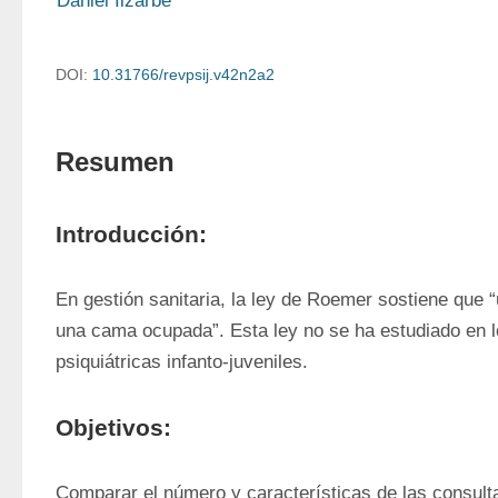
Daniel Ilzarbe
DOI:
10.31766/revpsij.v42n2a2
Resumen
Introducción:
En gestión sanitaria, la ley de Roemer sostiene que “
una cama ocupada”. Esta ley no se ha estudiado en lo
psiquiátricas infanto-juveniles. 
Objetivos:
Comparar el número y características de las consulta