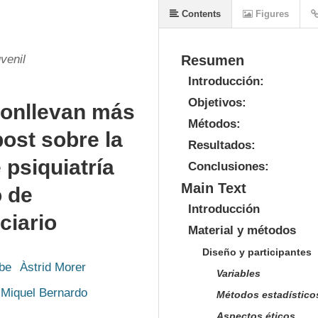
Contents
Figures
venil
Resumen
Introducción:
Objetivos:
onllevan más
Métodos:
ost sobre la
Resultados:
 psiquiatría
Conclusiones:
Main Text
o de
Introducción
ciario
Material y métodos
Diseño y participantes
rbe
Àstrid Morer
Variables
Miquel Bernardo
Métodos estadístico
Aspectos éticos